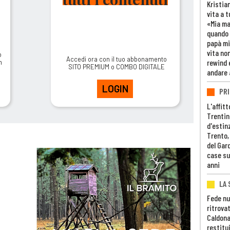
Kristia
vita a t
«Mia m
quando 
papà mi
vita non
o
Accedi ora con il tuo abbonamento
rewind 
m
SITO PREMIUM o COMBO DIGITALE
andare 
LOGIN
PRI
L'affitt
Trentino
d'estin
Trento,
del Gar
case su
anni
LA 
Fede nu
ritrovat
Caldona
restitui