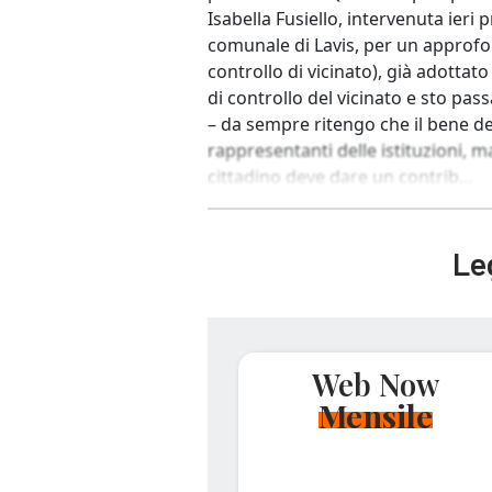
Isabella Fusiello, intervenuta ieri
comunale di Lavis, per un approfo
controllo di vicinato), già adottat
di controllo del vicinato e sto pa
– da sempre ritengo che il bene de
rappresentanti delle istituzioni, m
cittadino deve dare un contrib...
Leg
Web Now
Mensile