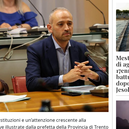
Mest
di a
17en
batt
dopo
Jeso
istituzioni e un’attenzione crescente alla
 illustrate dalla prefetta della Provincia di Trento