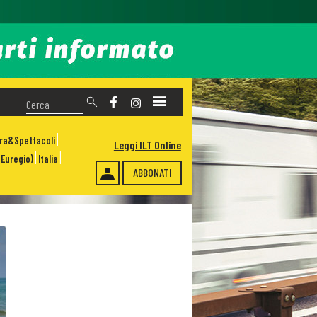
ura&Spettacoli
Leggi ILT Online
Euregio)
Italia
ABBONATI