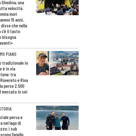
n Ghedina, una
utta velocità:
amma morì
avevo 15 anni,
 disse che nella
 c’è il tasto
e bisogna
avanti»
MO PIANO
o tradizionale in
 è in via
zione: tra
 Rovereto e Riva
da perse 2.500
l mercato in sei
STORIA
ziale persa e
a nel lago di
zzo: i sub
scono l’anello