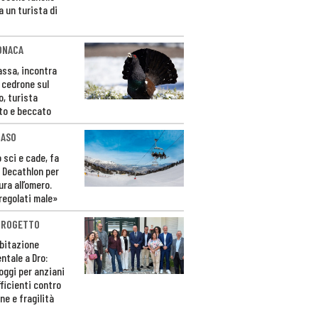
a un turista di
ONACA
Fassa, incontra
o cedrone sul
o, turista
to e beccato
CASO
 sci e cade, fa
 Decathlon per
ura all’omero.
regolati male»
PROGETTO
bitazione
ntale a Dro:
loggi per anziani
ficienti contro
ne e fragilità