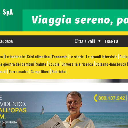
Città e valli
sto 2026
TRENTO
ca
Le inchieste
Crisi climatica
Economia
Le storie
Le grandi interviste
Cult
La giostra dei bambini
Salute
Scuola
Università e ricerca
Bolzano-Innsbruck (
nali
Terra madre
Campi liberi
Rubriche