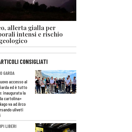
o, allerta gialla per
orali intensi e rischio
geologico
ARTICOLI CONSIGLIATI
O GARDA
nuovo accesso al
 Garda ed è tutto
e: inaugurata la
da cartolina»
Nago va ad Arco
rsando uliveti
i
PI LIBERI