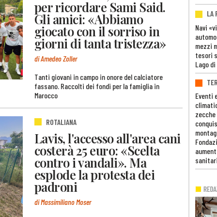
per ricordare Sami Said.
LA
Gli amici: «Abbiamo
Navi «v
giocato con il sorriso in
automob
giorni di tanta tristezza»
mezzi mi
tesori 
di Amedeo Zoller
Lago di
Tanti giovani in campo in onore del calciatore
TE
fassano. Raccolti dei fondi per la famiglia in
Marocco
Eventi 
climati
zecche
ROTALIANA
conquis
montag
Lavis, l'accesso all'area cani
Fondazi
costerà 25 euro: «Scelta
aumento
contro i vandali». Ma
sanitar
esplode la protesta dei
padroni
di Massimiliano Moser