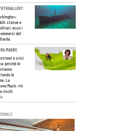
 FOTOGALLERY
ichinghe»,
ili, statue e
litari: ecco i
sommersi del
 Garda
RRA MADRE
estremi e crisi
ca: perché le
 stanno
tando le
ne. La
one Mach: «In
 rischi
i»