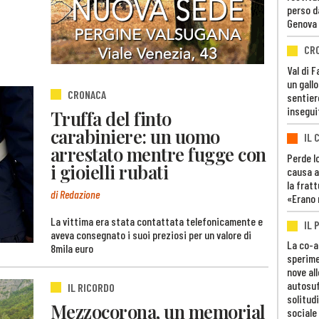
perso d
Genova
CR
Val di 
un gall
CRONACA
sentier
insegui
Truffa del finto
carabiniere: un uomo
IL 
arrestato mentre fugge con
Perde lo
i gioielli rubati
causa a
la fratt
di Redazione
«Erano 
La vittima era stata contattata telefonicamente e
IL 
aveva consegnato i suoi preziosi per un valore di
La co-a
8mila euro
sperime
nove al
autosuf
IL RICORDO
solitudi
Mezzocorona, un memorial
sociale