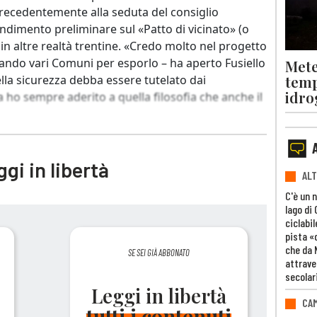
 precedentemente alla seduta del consiglio
ndimento preliminare sul «Patto di vicinato» (o
o in altre realtà trentine. «Credo molto nel progetto
ssando vari Comuni per esporlo – ha aperto Fusiello
Mete
temp
lla sicurezza debba essere tutelato dai
idro
a ho sempre aderito a quella filosofia che anche il
gi in libertà
ALT
C'è un 
lago di
ciclabil
pista «
che da 
SE SEI GIÀ ABBONATO
attrave
secolar
Leggi in libertà
CAM
tutti i contenuti