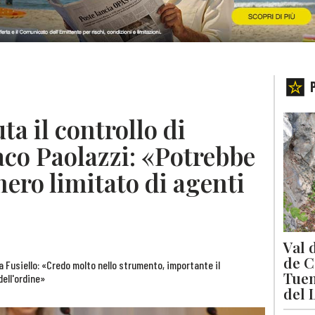
ta il controllo di
daco Paolazzi: «Potrebbe
ero limitato di agenti
Val 
de C
a Fusiello: «Credo molto nello strumento, importante il
Tuen
dell'ordine»
del 