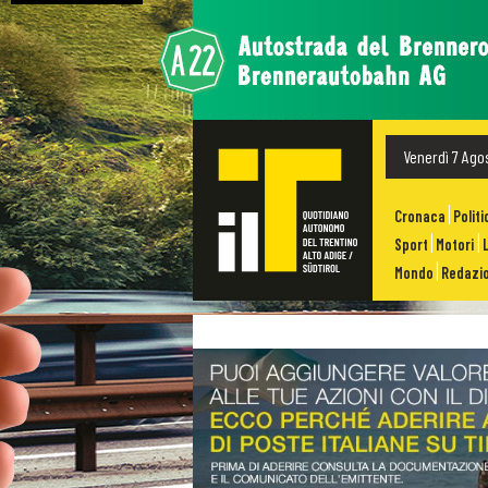
Venerdì 7 Ago
Cronaca
Politi
Sport
Motori
Mondo
Redazio