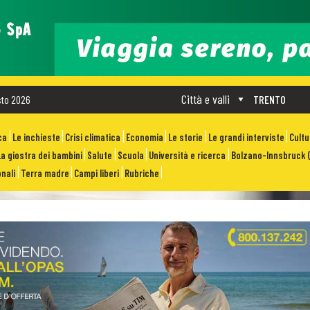
Città e valli
sto 2026
TRENTO
ca
Le inchieste
Crisi climatica
Economia
Le storie
Le grandi interviste
Cult
La giostra dei bambini
Salute
Scuola
Università e ricerca
Bolzano-Innsbruck (
nali
Terra madre
Campi liberi
Rubriche