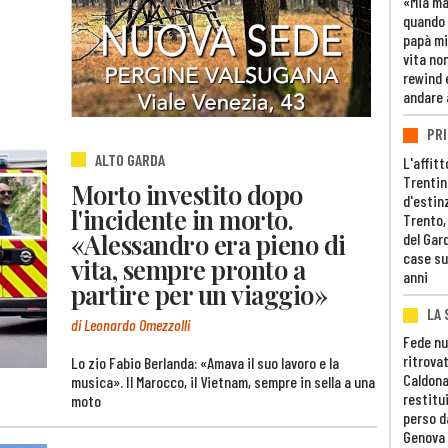
«Mia m
quando 
papà mi
vita non
rewind 
andare 
PRI
ALTO GARDA
L'affitt
Trentino
Morto investito dopo
d'estin
l'incidente in morto.
Trento,
«Alessandro era pieno di
del Gar
case su
vita, sempre pronto a
anni
partire per un viaggio»
LA 
di Leonardo Omezzolli
Fede nu
ritrovat
Lo zio Fabio Berlanda: «Amava il suo lavoro e la
Caldona
musica». Il Marocco, il Vietnam, sempre in sella a una
restitui
moto
perso d
Genova