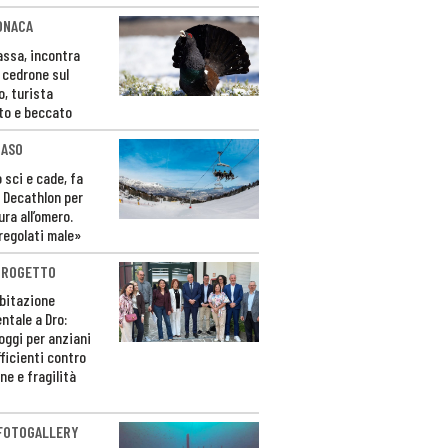
ONACA
Fassa, incontra
o cedrone sul
o, turista
to e beccato
CASO
 sci e cade, fa
 Decathlon per
ura all’omero.
regolati male»
PROGETTO
bitazione
ntale a Dro:
loggi per anziani
ficienti contro
ne e fragilità
 FOTOGALLERY