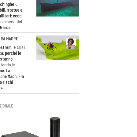
ichinghe»,
ili, statue e
litari: ecco i
sommersi del
 Garda
RRA MADRE
estremi e crisi
ca: perché le
 stanno
tando le
ne. La
one Mach: «In
 rischi
i»