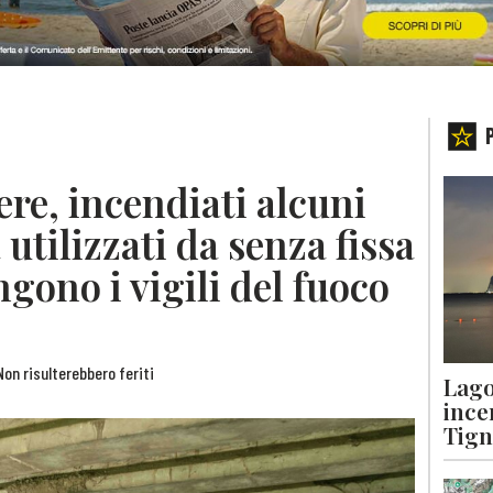
ere, incendiati alcuni
 utilizzati da senza fissa
gono i vigili del fuoco
Non risulterebbero feriti
Lago
ince
Tigna