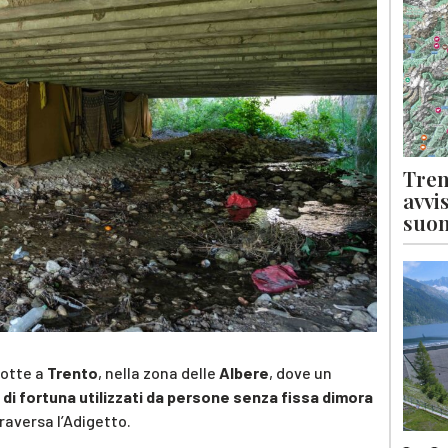
Tren
avvi
suon
notte a
Trento
, nella zona delle
Albere
, dove un
i di fortuna utilizzati da persone senza fissa dimora
raversa l’Adigetto.