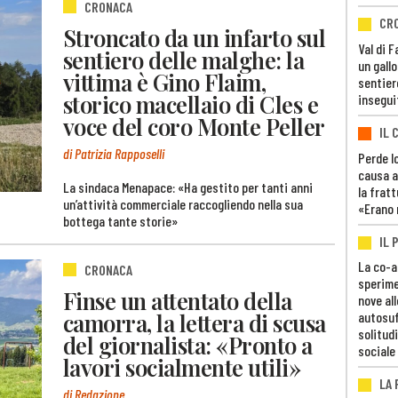
CRONACA
CR
Stroncato da un infarto sul
Val di 
sentiero delle malghe: la
un gall
vittima è Gino Flaim,
sentier
storico macellaio di Cles e
insegui
voce del coro Monte Peller
IL 
di Patrizia Rapposelli
Perde lo
causa a
La sindaca Menapace: «Ha gestito per tanti anni
la fratt
un’attività commerciale raccogliendo nella sua
«Erano 
bottega tante storie»
IL 
La co-a
CRONACA
sperime
Finse un attentato della
nove al
camorra, la lettera di scusa
autosuf
solitudi
del giornalista: «Pronto a
sociale
lavori socialmente utili»
LA
di Redazione