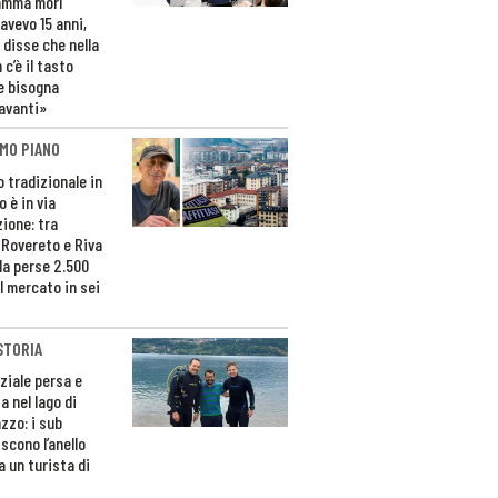
amma morì
avevo 15 anni,
 disse che nella
 c’è il tasto
e bisogna
avanti»
MO PIANO
o tradizionale in
 è in via
zione: tra
 Rovereto e Riva
da perse 2.500
l mercato in sei
STORIA
ziale persa e
a nel lago di
zzo: i sub
scono l’anello
a un turista di