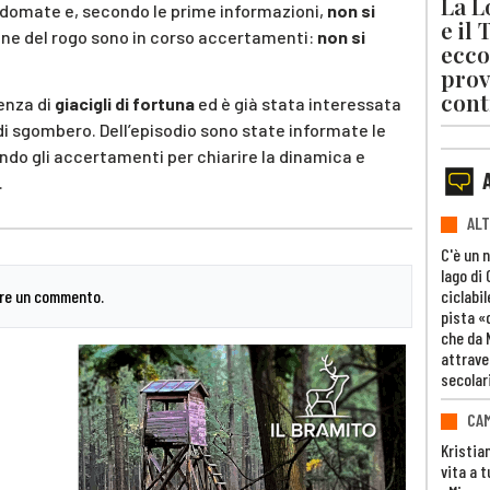
La L
domate e, secondo le prime informazioni,
non si
e il
igine del rogo sono in corso accertamenti:
non si
ecco
prov
cont
enza di
giacigli di fortuna
ed è già stata interessata
 di sgombero. Dell’episodio sono state informate le
ndo gli accertamenti per chiarire la dinamica e
.
ALT
C'è un 
lago di
are un commento.
ciclabil
pista «
che da 
attrave
secolar
CAM
Kristia
vita a t