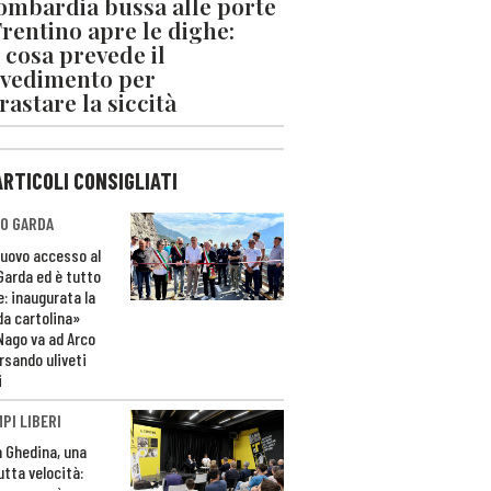
ombardia bussa alle porte
 Trentino apre le dighe:
 cosa prevede il
vedimento per
rastare la siccità
ARTICOLI CONSIGLIATI
O GARDA
nuovo accesso al
 Garda ed è tutto
e: inaugurata la
da cartolina»
Nago va ad Arco
rsando uliveti
i
PI LIBERI
n Ghedina, una
utta velocità: