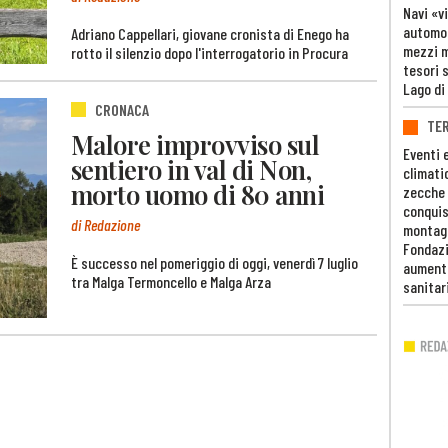
Navi «v
automob
Adriano Cappellari, giovane cronista di Enego ha
mezzi mi
rotto il silenzio dopo l'interrogatorio in Procura
tesori 
Lago di
CRONACA
TE
Malore improvviso sul
Eventi 
sentiero in val di Non,
climati
morto uomo di 80 anni
zecche
conquis
di Redazione
montag
Fondazi
È successo nel pomeriggio di oggi, venerdì 7 luglio
aumento
tra Malga Termoncello e Malga Arza
sanitar