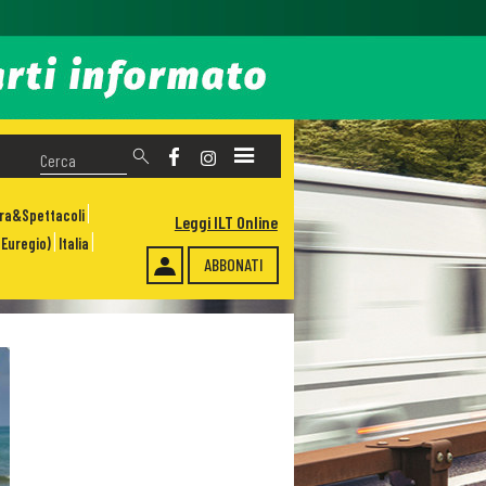
ura&Spettacoli
Leggi ILT Online
Euregio)
Italia
ABBONATI