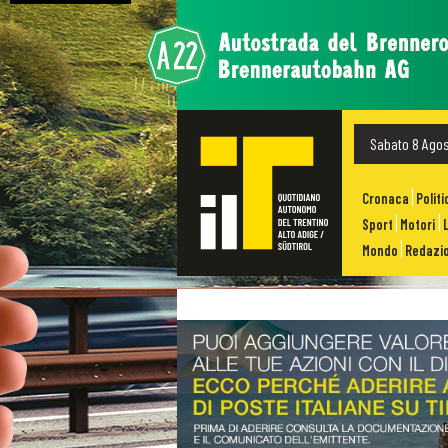
Sabato 8 Ago
Cronaca
Politi
Sport
Motori
Mondo
Redazio