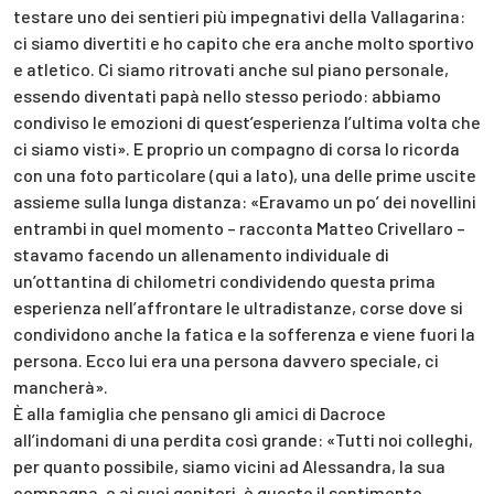
testare uno dei sentieri più impegnativi della Vallagarina:
ci siamo divertiti e ho capito che era anche molto sportivo
e atletico. Ci siamo ritrovati anche sul piano personale,
essendo diventati papà nello stesso periodo: abbiamo
condiviso le emozioni di quest’esperienza l’ultima volta che
ci siamo visti». E proprio un compagno di corsa lo ricorda
con una foto particolare (qui a lato), una delle prime uscite
assieme sulla lunga distanza: «Eravamo un po’ dei novellini
entrambi in quel momento – racconta Matteo Crivellaro –
stavamo facendo un allenamento individuale di
un’ottantina di chilometri condividendo questa prima
esperienza nell’affrontare le ultradistanze, corse dove si
condividono anche la fatica e la sofferenza e viene fuori la
persona. Ecco lui era una persona davvero speciale, ci
mancherà».
È alla famiglia che pensano gli amici di Dacroce
all’indomani di una perdita così grande: «Tutti noi colleghi,
per quanto possibile, siamo vicini ad Alessandra, la sua
compagna, e ai suoi genitori, è questo il sentimento