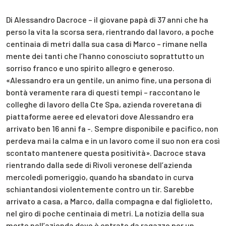
Di Alessandro Dacroce – il giovane papà di 37 anni che ha
perso la vita la scorsa sera, rientrando dal lavoro, a poche
centinaia di metri dalla sua casa di Marco – rimane nella
mente dei tanti che l’hanno conosciuto soprattutto un
sorriso franco e uno spirito allegro e generoso.
«Alessandro era un gentile, un animo fine, una persona di
bontà veramente rara di questi tempi – raccontano le
colleghe di lavoro della Cte Spa, azienda roveretana di
piattaforme aeree ed elevatori dove Alessandro era
arrivato ben 16 anni fa -. Sempre disponibile e pacifico, non
perdeva mai la calma e in un lavoro come il suo non era così
scontato mantenere questa positività». Dacroce stava
rientrando dalla sede di Rivoli veronese dell’azienda
mercoledì pomeriggio, quando ha sbandato in curva
schiantandosi violentemente contro un tir. Sarebbe
arrivato a casa, a Marco, dalla compagna e dal figlioletto,
nel giro di poche centinaia di metri. La notizia della sua
morte nell’azienda dove è entrato da ragazzo per un