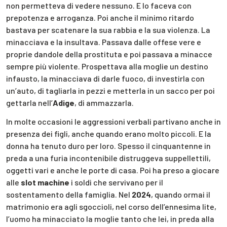
non permetteva di vedere nessuno. E lo faceva con
prepotenza e arroganza. Poi anche il minimo ritardo
bastava per scatenare la sua rabbia e la sua violenza. La
minacciava e la insultava. Passava dalle offese vere e
proprie dandole della prostituta e poi passava a minacce
sempre più violente. Prospettava alla moglie un destino
infausto, la minacciava di darle fuoco, di investirla con
un’auto, di tagliarla in pezzi e metterla in un sacco per poi
gettarla nell’
Adige
, di ammazzarla.
In molte occasioni le aggressioni verbali partivano anche in
presenza dei figli, anche quando erano molto piccoli. E la
donna ha tenuto duro per loro. Spesso il cinquantenne in
preda a una furia incontenibile distruggeva suppellettili,
oggetti vari e anche le porte di casa. Poi ha preso a giocare
alle
slot machine
i soldi che servivano per il
sostentamento della famiglia. Nel
2024
, quando ormai il
matrimonio era agli sgoccioli, nel corso dell’ennesima lite,
l’uomo ha minacciato la moglie tanto che lei, in preda alla