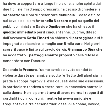
ha dovuto sopportare a lungo fino a che, anche spinta dai
due figli, nel frattempo cresciuti, ha deciso di chiedere la
separazione
e poi di presentare
denuncia
. Il caso è finito
sul tavolo della pm
Antonella Nazzaro
e poi su quello del
pubblico ministero
Davide Ognibene
che ha chiesto il
giudizio immediato
per il cinquantenne. L’uomo, difeso
dall’avvocata
Katia Finotti
ha chiesto di
patteggiare
e si è
impegnato a risarcire la moglie con 5 mila euro. Nei giorni
scorsi il caso è finito sul tavolo del gip
Gianmarco Giua
che
ha accettato il
patteggiamento
proposto dalla difesa e
concordato con l’accusa.
Secondo la
Procura
, l’uomo avrebbe avuto condotte
violente durate per anni, sia sotto l’effetto dell’
alcol
sia in
preda a scoppi improvvisi d’ira causati dalle sue ossessioni.
In particolare tendeva a esercitare un eccessivo controllo
sulla donna. Non le permetteva di avere normali rapporti di
cordialità con i colleghi, mentre lui aveva amicizie e
frequentava altre persone fuori casa. Alla donna, invece,