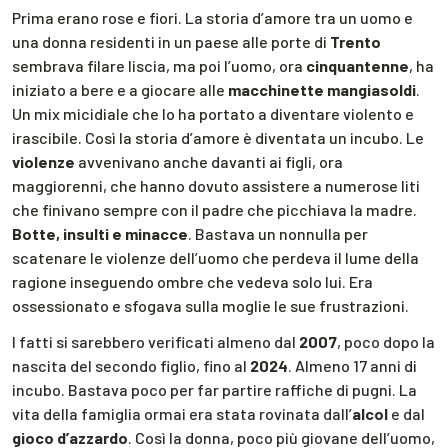
Prima erano rose e fiori. La storia d’amore tra un uomo e
una donna residenti in un paese alle porte di
Trento
sembrava filare liscia, ma poi l’uomo, ora
cinquantenne
, ha
iniziato a bere e a giocare alle
macchinette mangiasoldi
.
Un mix micidiale che lo ha portato a diventare violento e
irascibile. Così la storia d’amore è diventata un incubo. Le
violenze
avvenivano anche davanti ai figli, ora
maggiorenni, che hanno dovuto assistere a numerose liti
che finivano sempre con il padre che picchiava la madre.
Botte, insulti e minacce
. Bastava un nonnulla per
scatenare le violenze dell’uomo che perdeva il lume della
ragione inseguendo ombre che vedeva solo lui. Era
ossessionato e sfogava sulla moglie le sue frustrazioni.
I fatti si sarebbero verificati almeno dal
2007
, poco dopo la
nascita del secondo figlio, fino al
2024
. Almeno 17 anni di
incubo. Bastava poco per far partire raffiche di pugni. La
vita della famiglia ormai era stata rovinata dall’
alcol
e dal
gioco d’azzardo
. Così la donna, poco più giovane dell’uomo,