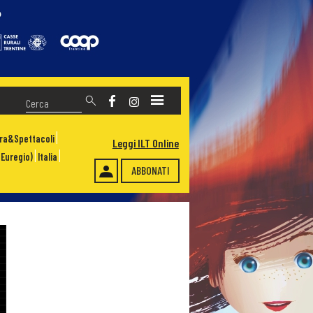
ura&Spettacoli
Leggi ILT Online
Euregio)
Italia
ABBONATI