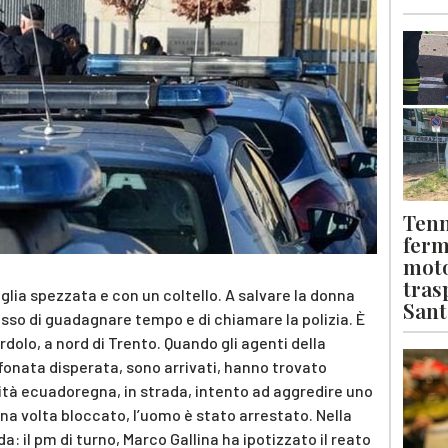
Tenn
ferm
moto
tras
glia spezzata e con un coltello. A salvare la donna
Sant
messo di guadagnare tempo e di chiamare la polizia. È
dolo, a nord di Trento. Quando gli agenti della
fonata disperata, sono arrivati, hanno trovato
ità ecuadoregna, in strada, intento ad aggredire uno
Una volta bloccato, l’uomo è stato arrestato. Nella
a: il pm di turno, Marco Gallina ha ipotizzato il reato