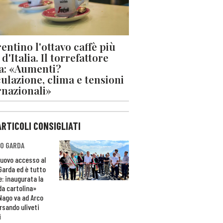
rentino l'ottavo caffè più
d'Italia. Il torrefattore
a: «Aumenti?
ulazione, clima e tensioni
rnazionali»
ARTICOLI CONSIGLIATI
O GARDA
nuovo accesso al
 Garda ed è tutto
e: inaugurata la
da cartolina»
Nago va ad Arco
rsando uliveti
i