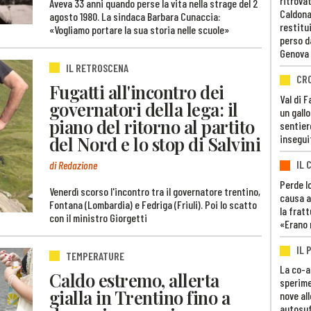
ritrovat
Aveva 33 anni quando perse la vita nella strage del 2
Caldona
agosto 1980. La sindaca Barbara Cunaccia:
restitui
«Vogliamo portare la sua storia nelle scuole»
perso d
Genova
IL RETROSCENA
CR
Fugatti all'incontro dei
Val di 
governatori della lega: il
un gall
piano del ritorno al partito
sentier
del Nord e lo stop di Salvini
insegui
IL 
di Redazione
Perde lo
Venerdì scorso l'incontro tra il governatore trentino,
causa a
Fontana (Lombardia) e Fedriga (Friuli). Poi lo scatto
la fratt
con il ministro Giorgetti
«Erano 
IL 
TEMPERATURE
La co-a
Caldo estremo, allerta
sperime
gialla in Trentino fino a
nove al
autosuf