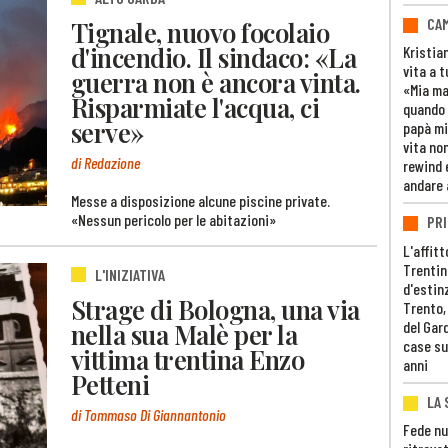
CAM
Tignale, nuovo focolaio
d'incendio. Il sindaco: «La
Kristia
vita a t
guerra non è ancora vinta.
«Mia m
Risparmiate l'acqua, ci
quando 
serve»
papà mi
vita non
di Redazione
rewind 
andare 
Messe a disposizione alcune piscine private.
«Nessun pericolo per le abitazioni»
PRI
L'affitt
Trentino
L'INIZIATIVA
d'estin
Strage di Bologna, una via
Trento,
del Gar
nella sua Malè per la
case su
vittima trentina Enzo
anni
Petteni
LA 
di Tommaso Di Giannantonio
Fede nu