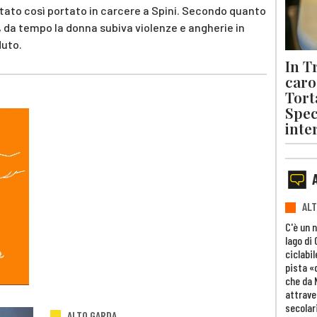
stato così portato in carcere a Spini. Secondo quanto
, da tempo la donna subiva violenze e angherie in
duto.
In T
caro 
Tort
Spec
inte
ALT
C'è un 
lago di
ciclabil
pista «
che da 
attrave
secolar
ALTO GARDA