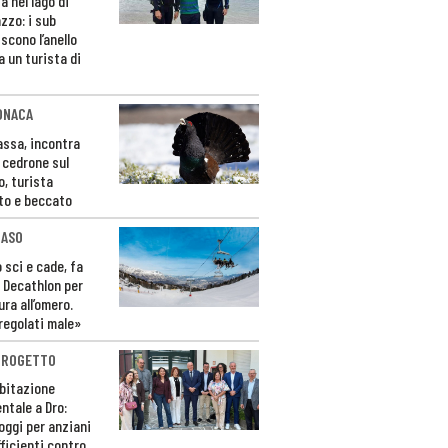
a nel lago di
zzo: i sub
scono l’anello
a un turista di
ONACA
Fassa, incontra
o cedrone sul
o, turista
to e beccato
CASO
 sci e cade, fa
 Decathlon per
ura all’omero.
regolati male»
PROGETTO
bitazione
ntale a Dro:
loggi per anziani
ficienti contro