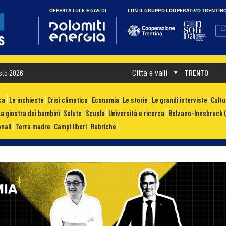
Città e valli
sto 2026
TRENTO
ca
Le inchieste
Crisi climatica
Economia
Le storie
Le grandi interviste
Cult
La giostra dei bambini
Salute
Scuola
Università e ricerca
Bolzano-Innsbruck (
nali
Terra madre
Campi liberi
Rubriche