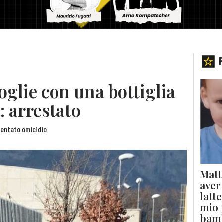
glie con una bottiglia
: arrestato
 tentato omicidio
Matt
aver
latt
mio 
bam