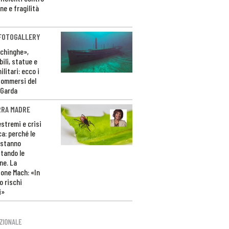
ne e fragilità
 FOTOGALLERY
ichinghe»,
ili, statue e
litari: ecco i
sommersi del
 Garda
RRA MADRE
estremi e crisi
ca: perché le
 stanno
tando le
ne. La
one Mach: «In
 rischi
i»