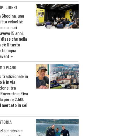
PI LIBERI
n Ghedina, una
utta velocità:
amma morì
avevo 15 anni,
 disse che nella
 c’è il tasto
e bisogna
avanti»
MO PIANO
o tradizionale in
 è in via
zione: tra
 Rovereto e Riva
da perse 2.500
l mercato in sei
STORIA
ziale persa e