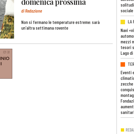
domenica prossima
solitudi
sociale
di Redazione
LA
Non si fermano le temperature estreme: sarà
un'altra settimana rovente
Navi «v
automob
mezzi mi
tesori 
Lago di
TE
Eventi 
climati
zecche
conquis
montag
Fondazi
aumento
sanitar