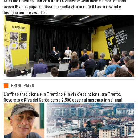
Kristian Ghedina, una vita a tutta velocità: «Mia mamma morì quando
avevo 15 anni, papà mi disse che nella vita non c’è il tasto rewind e
bisogna andare avanti»
PRIMO PIANO
L'affitto tradizionale in Trentino è in via d'estinzione: tra Trento,
Rovereto e Riva del Garda perse 2.500 case sul mercato in sei anni