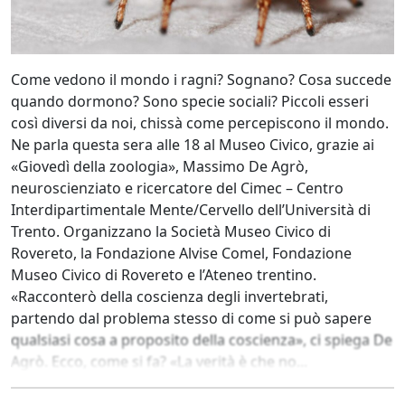
Come vedono il mondo i ragni? Sognano? Cosa succede
quando dormono? Sono specie sociali? Piccoli esseri
così diversi da noi, chissà come percepiscono il mondo.
Ne parla questa sera alle 18 al Museo Civico, grazie ai
«Giovedì della zoologia», Massimo De Agrò,
neuroscienziato e ricercatore del Cimec – Centro
Interdipartimentale Mente/Cervello dell’Università di
Trento. Organizzano la Società Museo Civico di
Rovereto, la Fondazione Alvise Comel, Fondazione
Museo Civico di Rovereto e l’Ateneo trentino.
«Racconterò della coscienza degli invertebrati,
partendo dal problema stesso di come si può sapere
qualsiasi cosa a proposito della coscienza», ci spiega De
Agrò. Ecco, come si fa? «La verità è che no...