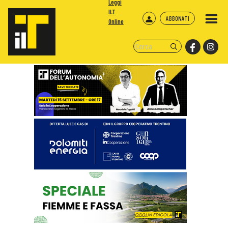
Leggi
ILT
ABBONATI
Online