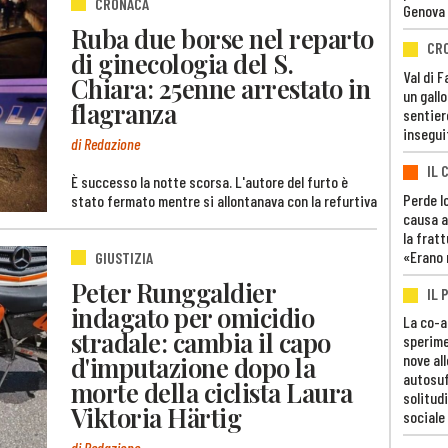
CRONACA
Genova
Ruba due borse nel reparto
CR
di ginecologia del S.
Val di 
Chiara: 25enne arrestato in
un gall
flagranza
sentier
insegui
di Redazione
IL 
È successo la notte scorsa. L'autore del furto è
Perde lo
stato fermato mentre si allontanava con la refurtiva
causa a
la fratt
«Erano 
GIUSTIZIA
Peter Runggaldier
IL 
indagato per omicidio
La co-a
stradale: cambia il capo
sperime
d'imputazione dopo la
nove al
autosuf
morte della ciclista Laura
solitudi
Viktoria Härtig
sociale
di Redazione