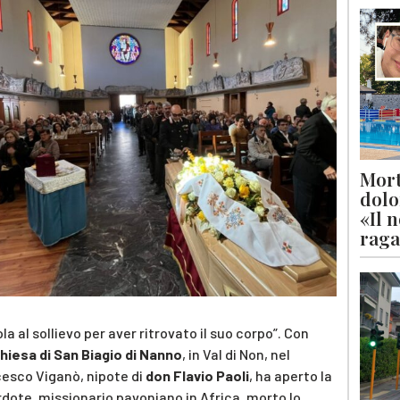
Mort
dolo
«Il 
raga
ola al sollievo per aver ritrovato il suo corpo”. Con
hiesa di San Biagio di Nanno
, in Val di Non, nel
cesco Viganò, nipote di
don Flavio Paoli
, ha aperto la
dote, missionario pavoniano in Africa, morto lo