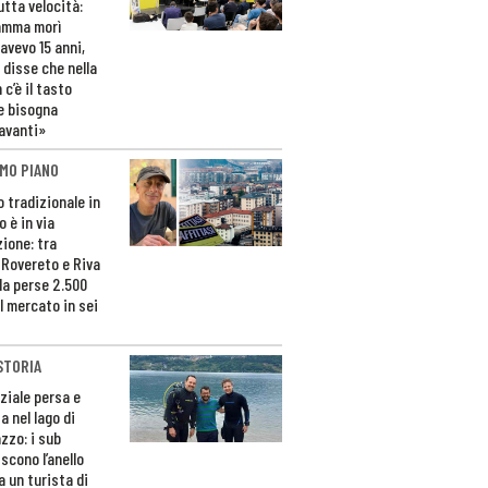
utta velocità:
amma morì
avevo 15 anni,
 disse che nella
 c’è il tasto
e bisogna
avanti»
MO PIANO
o tradizionale in
 è in via
zione: tra
 Rovereto e Riva
da perse 2.500
l mercato in sei
STORIA
ziale persa e
a nel lago di
zzo: i sub
scono l’anello
a un turista di