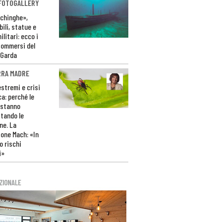
 FOTOGALLERY
ichinghe»,
ili, statue e
litari: ecco i
sommersi del
 Garda
RRA MADRE
estremi e crisi
ca: perché le
 stanno
tando le
ne. La
one Mach: «In
 rischi
i»