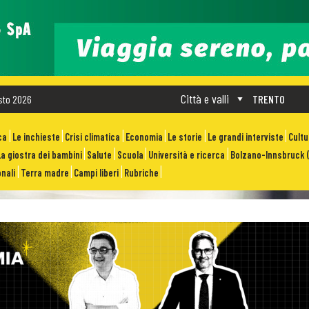
Città e valli
sto 2026
TRENTO
ca
Le inchieste
Crisi climatica
Economia
Le storie
Le grandi interviste
Cult
La giostra dei bambini
Salute
Scuola
Università e ricerca
Bolzano-Innsbruck (
nali
Terra madre
Campi liberi
Rubriche