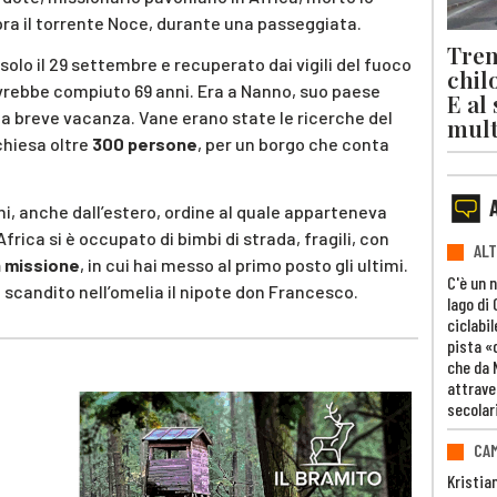
pra il torrente Noce, durante una passeggiata.
Trent
 solo il 29 settembre e recuperato dai vigili del fuoco
chil
vrebbe compiuto 69 anni. Era a Nanno, suo paese
E al
una breve vacanza. Vane erano state le ricerche del
mult
chiesa oltre
300 persone
, per un borgo che conta
i, anche dall’estero, ordine al quale apparteneva
frica si è occupato di bimbi di strada, fragili, con
ALT
n missione
, in cui hai messo al primo posto gli ultimi.
C'è un 
scandito nell’omelia il nipote don Francesco.
lago di
ciclabil
pista «
che da 
attrave
secolar
CAM
Kristia