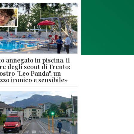
o annegato in piscina, il
re degli scout di Trento:
nostro "Leo Panda", un
zzo ironico e sensibile»