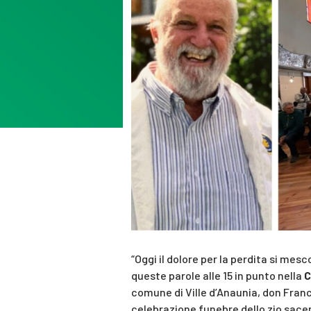
“Oggi il dolore per la perdita si mesc
queste parole alle 15 in punto nella
C
comune di Ville d’Anaunia, don Fran
celebrazione funebre dello zio sacer