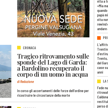
vita a t
«Mia m
quando 
papà mi
vita non
rewind 
andare 
PRI
L'affitt
CRONACA
Trentino
d'estin
Tragico ritrovamento sulle
Trento,
sponde del Lago di Garda:
del Gar
a Bardolino recuperato il
case su
anni
corpo di un uomo in acqua
LA 
di Redazione
Fede nu
In corso gli accertamenti delle forze dell'ordine per
ritrovat
ricostruire le circostanze della morte
Caldona
restitui
perso d