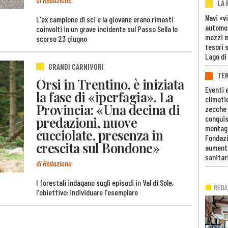
LA
Navi «v
L'ex campione di sci e la giovane erano rimasti
automob
coinvolti in un grave incidente sul Passo Sella lo
mezzi mi
scorso 23 giugno
tesori 
Lago di
GRANDI CARNIVORI
TE
Orsi in Trentino, è iniziata
Eventi 
la fase di «iperfagia». La
climati
Provincia: «Una decina di
zecche
predazioni, nuove
conquis
montag
cucciolate, presenza in
Fondazi
crescita sul Bondone»
aumento
sanitar
di Redazione
I forestali indagano sugli episodi in Val di Sole,
l'obiettivo: individuare l'esemplare