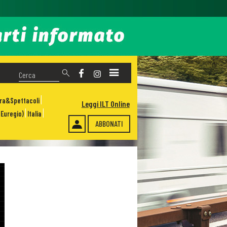
ura&Spettacoli
Leggi ILT Online
Euregio)
Italia
ABBONATI