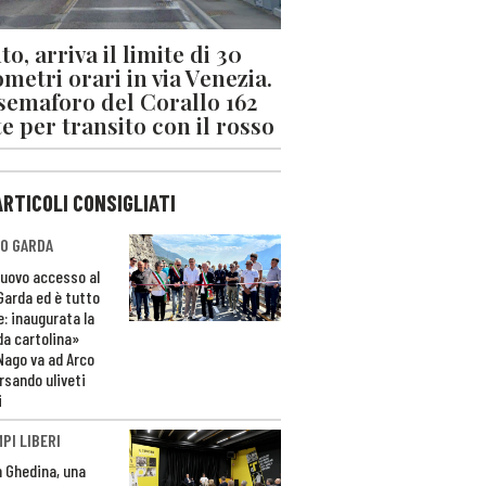
o, arriva il limite di 30
ometri orari in via Venezia.
 semaforo del Corallo 162
e per transito con il rosso
ARTICOLI CONSIGLIATI
O GARDA
nuovo accesso al
 Garda ed è tutto
e: inaugurata la
da cartolina»
Nago va ad Arco
rsando uliveti
i
PI LIBERI
n Ghedina, una