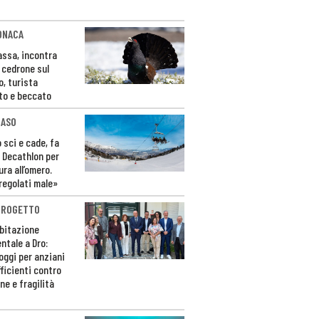
ONACA
Fassa, incontra
o cedrone sul
o, turista
to e beccato
CASO
 sci e cade, fa
 Decathlon per
ura all’omero.
regolati male»
PROGETTO
bitazione
ntale a Dro:
loggi per anziani
ficienti contro
ne e fragilità