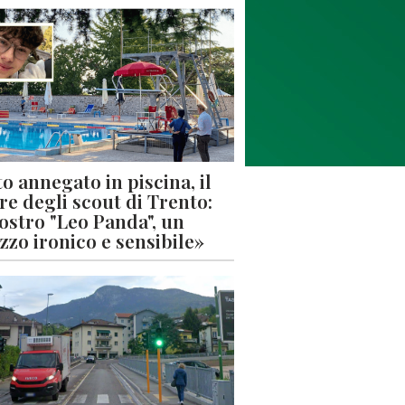
o annegato in piscina, il
re degli scout di Trento:
nostro "Leo Panda", un
zzo ironico e sensibile»