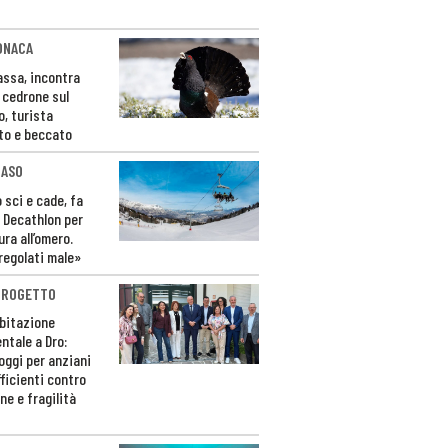
ONACA
Fassa, incontra
o cedrone sul
o, turista
to e beccato
CASO
 sci e cade, fa
 Decathlon per
ura all’omero.
regolati male»
PROGETTO
bitazione
ntale a Dro:
loggi per anziani
ficienti contro
ne e fragilità