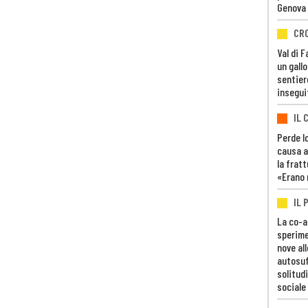
Genova
CR
Val di 
un gall
sentier
insegui
IL 
Perde lo
causa a
la fratt
«Erano 
IL 
La co-a
sperime
nove al
autosuf
solitudi
sociale