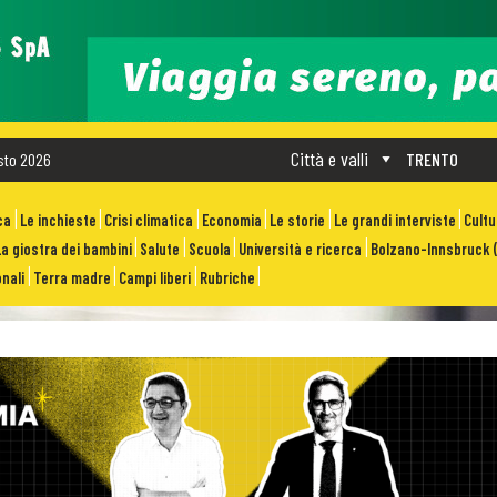
Città e valli
sto 2026
TRENTO
ca
Le inchieste
Crisi climatica
Economia
Le storie
Le grandi interviste
Cult
La giostra dei bambini
Salute
Scuola
Università e ricerca
Bolzano-Innsbruck (
nali
Terra madre
Campi liberi
Rubriche