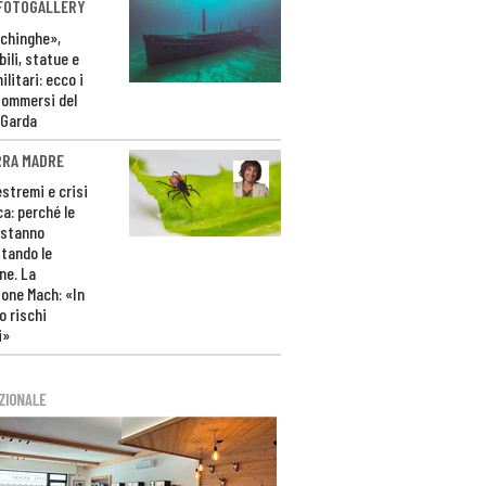
 FOTOGALLERY
ichinghe»,
ili, statue e
litari: ecco i
sommersi del
 Garda
RRA MADRE
estremi e crisi
ca: perché le
 stanno
tando le
ne. La
one Mach: «In
 rischi
i»