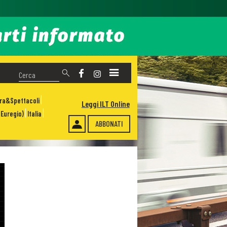
ura&Spettacoli
Leggi ILT Online
Euregio)
Italia
ABBONATI