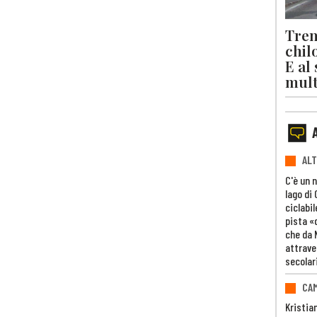
Trent
chil
E al
mult
ALT
C'è un 
lago di
ciclabil
pista «
che da 
attrave
secolar
CAM
Kristia