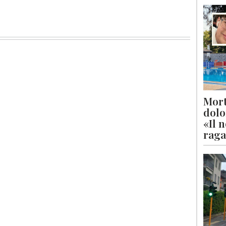
Mort
dolo
«Il 
raga