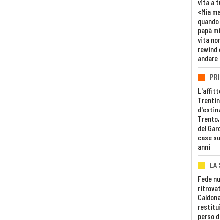
vita a t
«Mia m
quando 
papà mi
vita non
rewind 
andare 
PRI
L'affitt
Trentino
d'estin
Trento,
del Gar
case su
anni
LA 
Fede nu
ritrovat
Caldona
restitui
perso d