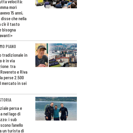
utta velocità:
amma morì
avevo 15 anni,
 disse che nella
 c’è il tasto
e bisogna
avanti»
MO PIANO
o tradizionale in
 è in via
zione: tra
 Rovereto e Riva
da perse 2.500
l mercato in sei
STORIA
ziale persa e
a nel lago di
zzo: i sub
scono l’anello
a un turista di