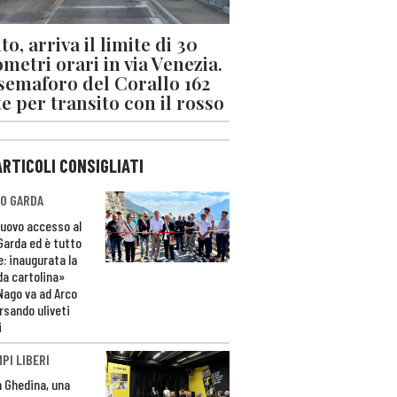
o, arriva il limite di 30
ometri orari in via Venezia.
 semaforo del Corallo 162
e per transito con il rosso
ARTICOLI CONSIGLIATI
O GARDA
nuovo accesso al
 Garda ed è tutto
e: inaugurata la
da cartolina»
Nago va ad Arco
rsando uliveti
i
PI LIBERI
n Ghedina, una