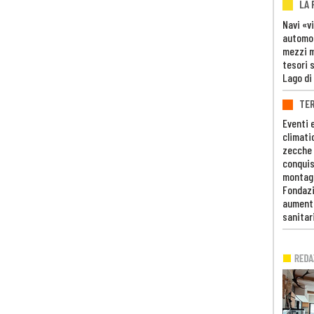
LA
Navi «v
automob
mezzi mi
tesori 
Lago di
TE
Eventi 
climati
zecche
conquis
montag
Fondazi
aumento
sanitar