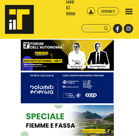
Leggi
ILT
ABBONATI
Online