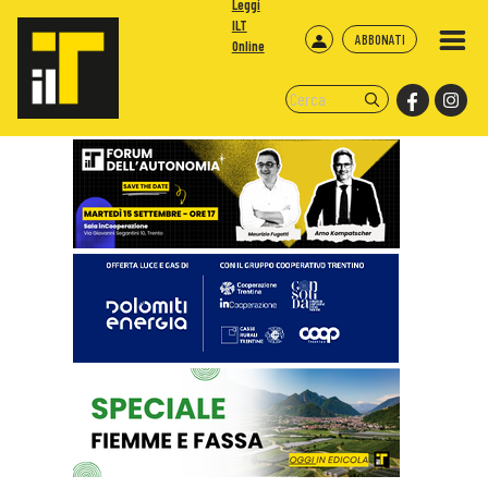
Leggi
ILT
ABBONATI
Online