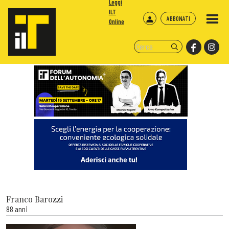
Leggi
ILT
ABBONATI
Online
Franco Barozzi
88 anni