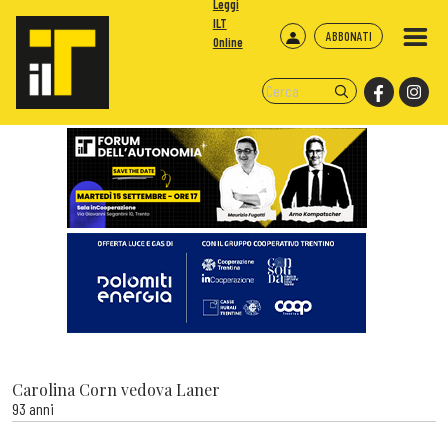
Leggi
ILT
ABBONATI
Online
Carolina Corn vedova Laner
93 anni