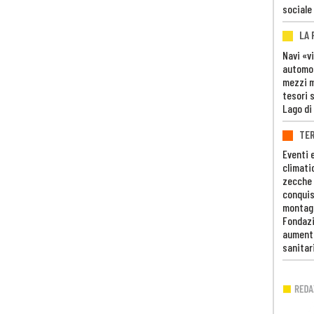
sociale
LA
Navi «v
automob
mezzi mi
tesori 
Lago di
TE
Eventi 
climati
zecche
conquis
montag
Fondazi
aumento
sanitar