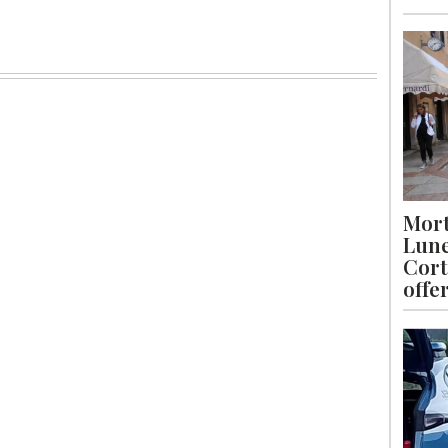
Mort
Lune
Cort
offe