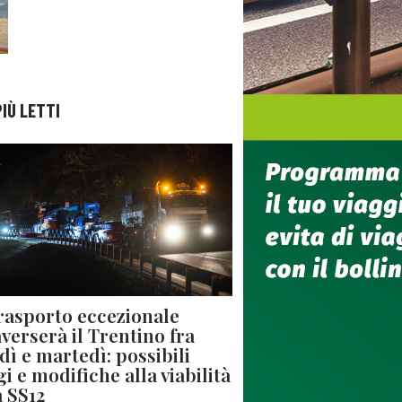
PIÙ LETTI
rasporto eccezionale
averserà il Trentino fra
dì e martedì: possibili
gi e modifiche alla viabilità
a SS12