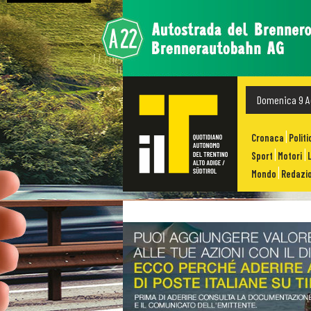
Domenica 9 A
Cronaca
Politi
Sport
Motori
Mondo
Redazio