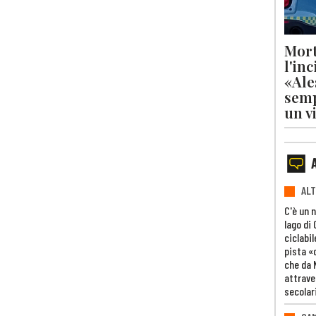
Mort
l'in
«Ale
semp
un v
ALT
C'è un 
lago di
ciclabil
pista «
che da 
attrave
secolar