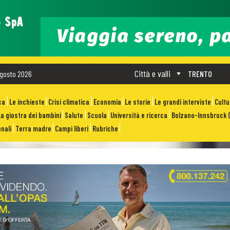
Città e valli
gosto 2026
TRENTO
ca
Le inchieste
Crisi climatica
Economia
Le storie
Le grandi interviste
Cult
La giostra dei bambini
Salute
Scuola
Università e ricerca
Bolzano-Innsbruck (
nali
Terra madre
Campi liberi
Rubriche