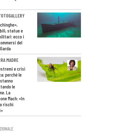
 FOTOGALLERY
ichinghe»,
ili, statue e
litari: ecco i
sommersi del
 Garda
RRA MADRE
estremi e crisi
ca: perché le
 stanno
tando le
ne. La
one Mach: «In
 rischi
i»