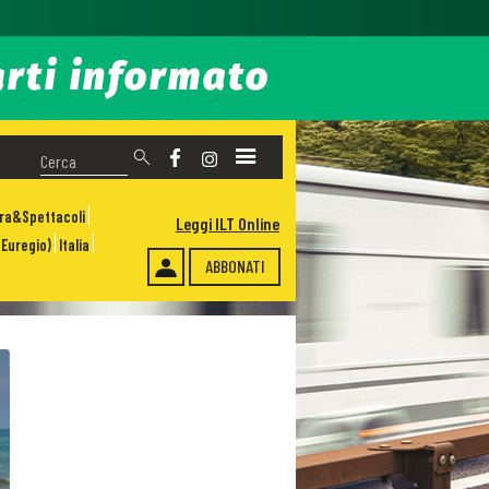
ura&Spettacoli
Leggi ILT Online
Euregio)
Italia
ABBONATI