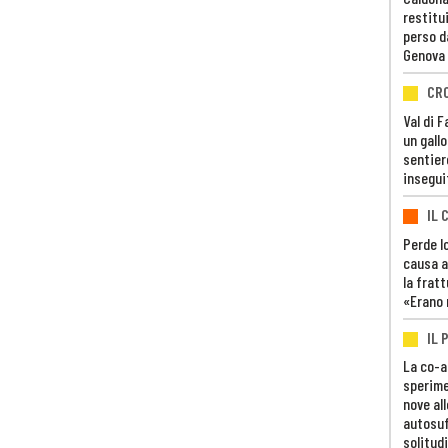
restitui
perso d
Genova
CR
Val di 
un gall
sentier
insegui
IL 
Perde lo
causa a
la fratt
«Erano 
IL 
La co-a
sperime
nove al
autosuf
solitudi