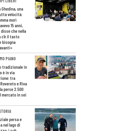
PI LIBERI
n Ghedina, una
utta velocità:
amma morì
avevo 15 anni,
 disse che nella
 c’è il tasto
e bisogna
avanti»
MO PIANO
o tradizionale in
 è in via
zione: tra
 Rovereto e Riva
da perse 2.500
l mercato in sei
STORIA
ziale persa e
a nel lago di
zzo: i sub