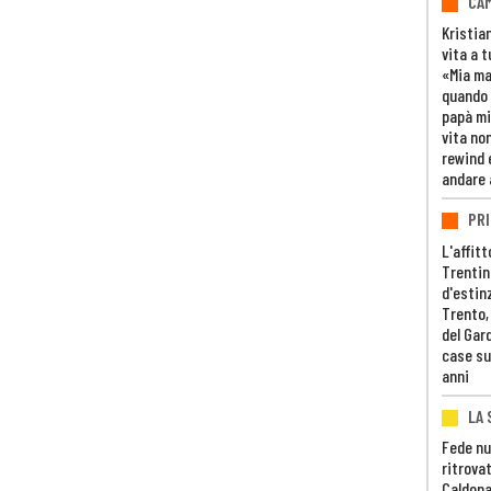
CAM
Kristia
vita a t
«Mia m
quando 
papà mi
vita non
rewind 
andare 
PRI
L'affitt
Trentino
d'estin
Trento,
del Gar
case su
anni
LA 
Fede nu
ritrovat
Caldona