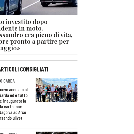
o investito dopo
cidente in moto.
ssandro era pieno di vita,
re pronto a partire per
iaggio»
ARTICOLI CONSIGLIATI
O GARDA
nuovo accesso al
 Garda ed è tutto
e: inaugurata la
da cartolina»
Nago va ad Arco
rsando uliveti
i