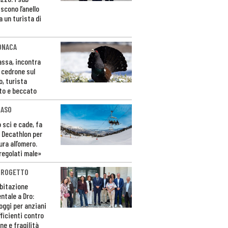
scono l’anello
a un turista di
ONACA
Fassa, incontra
o cedrone sul
o, turista
to e beccato
CASO
 sci e cade, fa
 Decathlon per
ura all’omero.
regolati male»
PROGETTO
bitazione
ntale a Dro:
loggi per anziani
ficienti contro
ne e fragilità