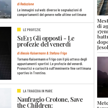
di Redazione
Le immagini sul web: diverse le segnalazioni di
comportamenti del genere nelle ultime settimane
Mest
di a
LE PROFEZIE
17en
batt
S1E13 Gli opposti - Le
dopo
profezie del venerdì
Jeso
di Alessio Kaisermann & Stefano Frigo
Tornano Kaisermann e Frigo con il più atteso degli
appuntamenti sportivi: Le profezie del venerdì.
Pronostici e curiosità sull'imminente fine settimana
sportivo in Trentino.
LA TRAGEDIA IN MARE
Naufragio Crotone, Save
Mete
the Children: