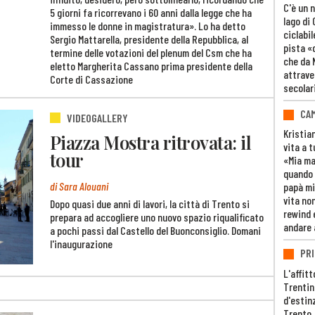
C'è un 
5 giorni fa ricorrevano i 60 anni dalla legge che ha
lago di
immesso le donne in magistratura». Lo ha detto
ciclabil
Sergio Mattarella, presidente della Repubblica, al
pista «
termine delle votazioni del plenum del Csm che ha
che da 
eletto Margherita Cassano prima presidente della
attrave
Corte di Cassazione
secolar
CAM
VIDEOGALLERY
Kristia
Piazza Mostra ritrovata: il
vita a t
tour
«Mia m
quando 
di Sara Alouani
papà mi
vita non
Dopo quasi due anni di lavori, la città di Trento si
rewind 
prepara ad accogliere uno nuovo spazio riqualificato
andare 
a pochi passi dal Castello del Buonconsiglio. Domani
l'inaugurazione
PRI
L'affitt
Trentino
d'estin
Trento,