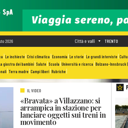
Città e valli
sto 2026
TRENTO
ca
Le inchieste
Crisi climatica
Economia
Le storie
Le grandi interviste
Cult
La giostra dei bambini
Salute
Scuola
Università e ricerca
Bolzano-Innsbruck (
nali
Terra madre
Campi liberi
Rubriche
IL VIDEO
«Bravata» a Villazzano: si
arrampica in stazione per
lanciare oggetti sui treni in
movimento