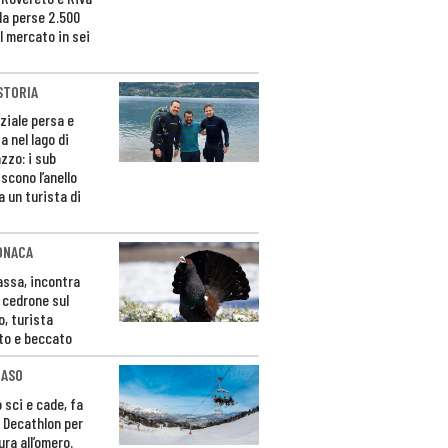
da perse 2.500
l mercato in sei
STORIA
ziale persa e
a nel lago di
zzo: i sub
scono l’anello
a un turista di
ONACA
Fassa, incontra
o cedrone sul
o, turista
to e beccato
CASO
 sci e cade, fa
 Decathlon per
ura all’omero.