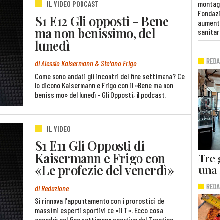
IL VIDEO PODCAST
montag
Fondazi
S1 E12 Gli opposti - Bene
aumento
ma non benissimo, del
sanitar
lunedì
di Alessio Kaisermann & Stefano Frigo
Come sono andati gli incontri del fine settimana? Ce
lo dicono Kaisermann e Frigo con il «Bene ma non
benissimo» del lunedì - Gli Opposti, il podcast.
IL VIDEO
S1 E11 Gli Opposti di
Kaisermann e Frigo con
«Le profezie del venerdì»
di Redazione
Si rinnova l'appuntamento con i pronostici dei
massimi esperti sportivi de «il T». Ecco cosa
accadrà nel fine settimana sportivo del Trentino