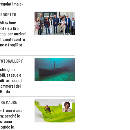
regolati male»
PROGETTO
bitazione
ntale a Dro:
loggi per anziani
ficienti contro
ne e fragilità
 FOTOGALLERY
ichinghe»,
ili, statue e
litari: ecco i
sommersi del
 Garda
RRA MADRE
estremi e crisi
ca: perché le
 stanno
tando le