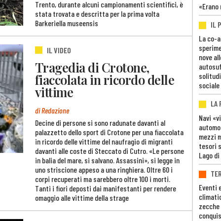
Trento, durante alcuni campionamenti scientifici, è
«Erano 
stata trovata e descritta per la prima volta
Barkeriella museensis
IL 
La co-a
sperime
IL VIDEO
nove al
Tragedia di Crotone,
autosuf
fiaccolata in ricordo delle
solitudi
sociale
vittime
LA
di Redazione
Navi «v
Decine di persone si sono radunate davanti al
automob
palazzetto dello sport di Crotone per una fiaccolata
mezzi mi
in ricordo delle vittime del naufragio di migranti
tesori 
davanti alle coste di Steccato di Cutro. «Le persone
Lago di
in balia del mare, si salvano. Assassini», si legge in
uno striscione appeso a una ringhiera. Oltre 60 i
TE
corpi recuperati ma sarebbero oltre 100 i morti.
Eventi 
Tanti i fiori deposti dai manifestanti per rendere
climati
omaggio alle vittime della strage
zecche
conquis