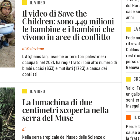
IL VIDEO
del Gar
Il video di Save the
case su
anni
Children: sono 449 milioni
le bambine e i bambini che
LA 
vivono in aree di conflitto
Fede nu
ritrovat
di Redazione
Caldona
restitui
L'Afghanistan, insieme ai territori palestinesi
perso d
occupati nel 2021, ha registrato il più alto numero di
Genova
bimbi uccisi (633) e mutilati (1.723) a causa dei
conflitti
CR
Val di 
IL VIDEO
un gall
La lumachina di due
sentier
insegui
centimetri scoperta nella
serra del Muse
IL 
Perde lo
di
causa a
Nella serra tropicale del Museo delle Scienze di
la fratt