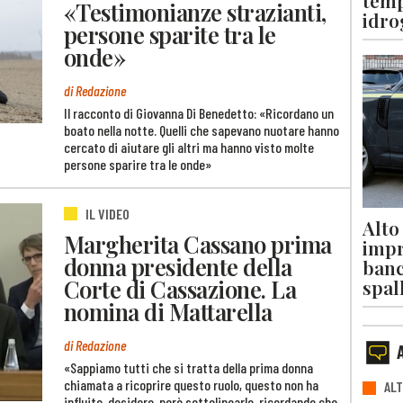
temp
«Testimonianze strazianti,
idro
persone sparite tra le
onde»
di Redazione
Il racconto di Giovanna Di Benedetto: «Ricordano un
boato nella notte. Quelli che sapevano nuotare hanno
cercato di aiutare gli altri ma hanno visto molte
persone sparire tra le onde»
IL VIDEO
Alto
Margherita Cassano prima
impr
donna presidente della
banc
Corte di Cassazione. La
spal
nomina di Mattarella
di Redazione
«Sappiamo tutti che si tratta della prima donna
chiamata a ricoprire questo ruolo, questo non ha
ALT
influito, desidero, però sottolinearlo, ricordando che