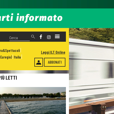
ura&Spettacoli
Leggi ILT Online
Euregio)
Italia
ABBONATI
PIÙ LETTI