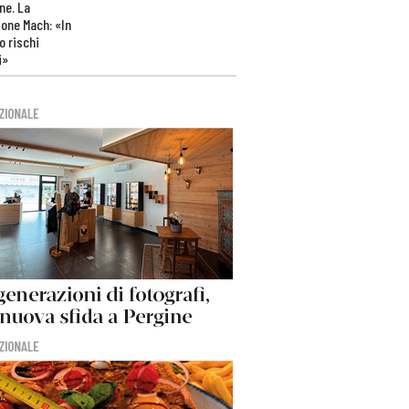
ne. La
one Mach: «In
 rischi
i»