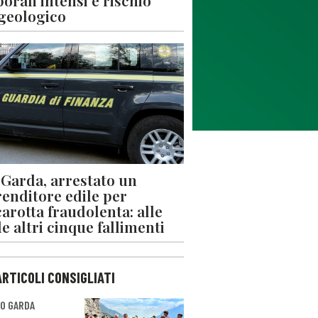
orali intensi e rischio
geologico
 Garda, arrestato un
enditore edile per
arotta fraudolenta: alle
le altri cinque fallimenti
ARTICOLI CONSIGLIATI
O GARDA