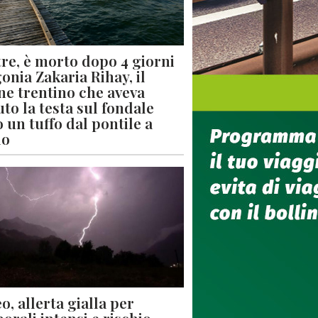
re, è morto dopo 4 giorni
gonia Zakaria Rihay, il
ne trentino che aveva
uto la testa sul fondale
 un tuffo dal pontile a
lo
o, allerta gialla per