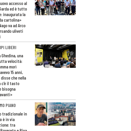
nuovo accesso al
 Garda ed è tutto
e: inaugurata la
da cartolina»
Nago va ad Arco
rsando uliveti
i
PI LIBERI
n Ghedina, una
utta velocità:
amma morì
avevo 15 anni,
 disse che nella
 c’è il tasto
e bisogna
avanti»
MO PIANO
o tradizionale in
 è in via
zione: tra
 Rovereto e Riva