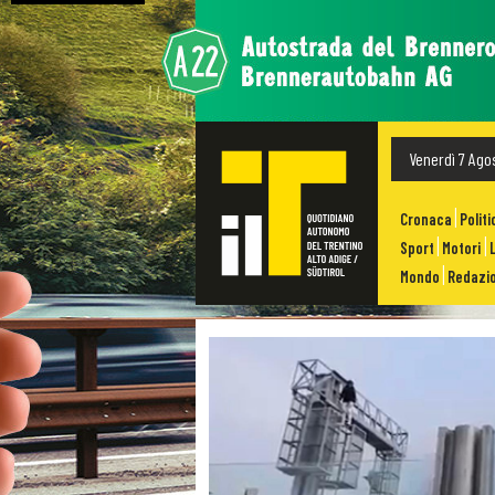
Venerdì 7 Ago
Cronaca
Politi
Sport
Motori
Mondo
Redazio