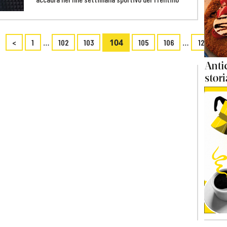
…
104
…
<
1
102
103
105
106
122
>