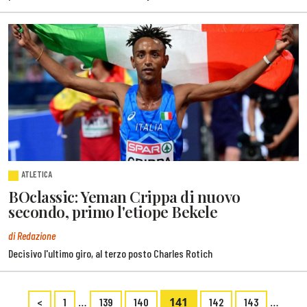
ATLETICA
BOclassic: Yeman Crippa di nuovo
secondo, primo l'etiope Bekele
di Redazione
Decisivo l'ultimo giro, al terzo posto Charles Rotich
…
141
…
<
1
139
140
142
143