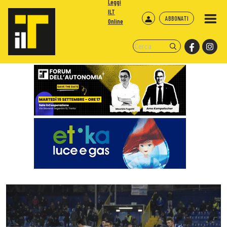
Leggi
ILT
ABBONATI
Online