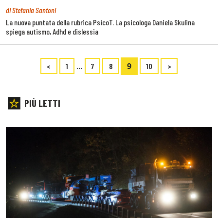
di Stefania Santoni
La nuova puntata della rubrica PsicoT. La psicologa Daniela Skulina
spiega autismo, Adhd e dislessia
…
9
<
1
7
8
10
>
PIÙ LETTI