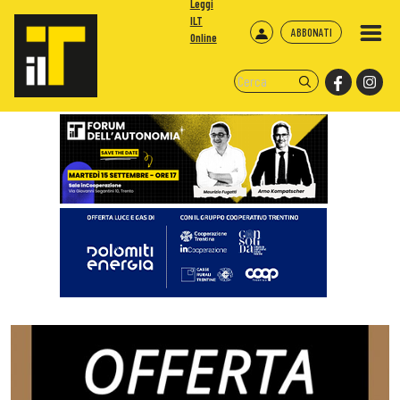
Leggi
ILT
ABBONATI
Online