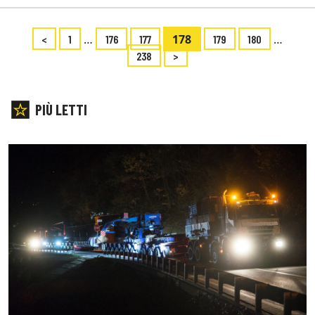
…
178
…
<
1
176
177
179
180
238
>
PIÙ LETTI