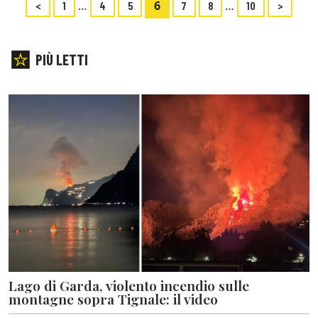
…
6
…
<
1
4
5
7
8
10
>
PIÙ LETTI
Lago di Garda, violento incendio sulle
montagne sopra Tignale: il video