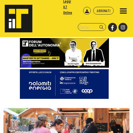
Leggi
ILT
ABBONATI
Online