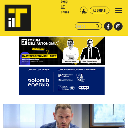
Leggi
ILT
ABBONATI
Online