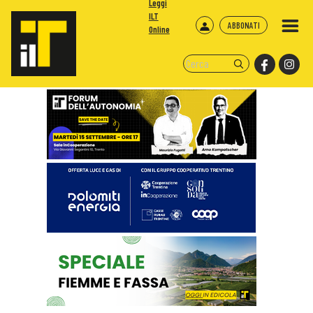
Leggi
ILT
ABBONATI
Online