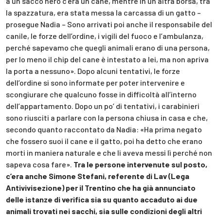
a un sacco nero c’era un cane, mentre in un’altra borsa, tra
la spazzatura, era stata messa la carcassa di un gatto –
prosegue Nadia – Sono arrivati poi anche il responsabile del
canile, le forze dell’ordine, i vigili del fuoco e l’ambulanza,
perché sapevamo che quegli animali erano di una persona,
per lo meno il chip del cane è intestato a lei, ma non apriva
la porta a nessuno». Dopo alcuni tentativi, le forze
dell’ordine si sono informate per poter intervenire e
scongiurare che qualcuno fosse in difficoltà all’interno
dell’appartamento. Dopo un po’ di tentativi, i carabinieri
sono riusciti a parlare con la persona chiusa in casa e che,
secondo quanto raccontato da Nadia: «Ha prima negato
che fossero suoi il cane e il gatto, poi ha detto che erano
morti in maniera naturale e che li aveva messi lì perché non
sapeva cosa fare».
Tra le persone intervenute sul posto,
c’era anche Simone Stefani, referente di Lav (Lega
Antivivisezione) per il Trentino che ha già annunciato
delle istanze di verifica sia su quanto accaduto ai due
animali trovati nei sacchi, sia sulle condizioni degli altri