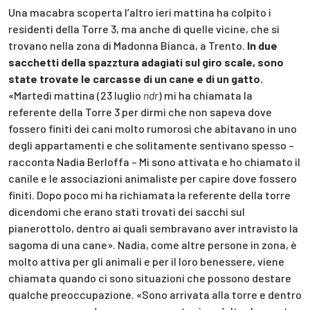
Una macabra scoperta l’altro ieri mattina ha colpito i
residenti della Torre 3, ma anche di quelle vicine, che si
trovano nella zona di Madonna Bianca, a Trento.
In due
sacchetti della spazztura adagiati sul giro scale, sono
state trovate le carcasse di un cane e di un gatto.
«Martedì mattina (23 luglio
ndr
) mi ha chiamata la
referente della Torre 3 per dirmi che non sapeva dove
fossero finiti dei cani molto rumorosi che abitavano in uno
degli appartamenti e che solitamente sentivano spesso –
racconta Nadia Berloffa – Mi sono attivata e ho chiamato il
canile e le associazioni animaliste per capire dove fossero
finiti. Dopo poco mi ha richiamata la referente della torre
dicendomi che erano stati trovati dei sacchi sul
pianerottolo, dentro ai quali sembravano aver intravisto la
sagoma di una cane». Nadia, come altre persone in zona, è
molto attiva per gli animali e per il loro benessere, viene
chiamata quando ci sono situazioni che possono destare
qualche preoccupazione. «Sono arrivata alla torre e dentro