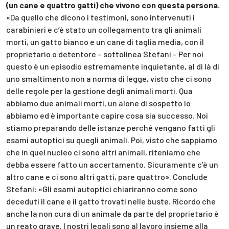
(un cane e quattro gatti) che vivono con questa persona.
«Da quello che dicono i testimoni, sono intervenuti i
carabinieri e c’è stato un collegamento tra gli animali
morti, un gatto bianco e un cane di taglia media, con il
proprietario o detentore – sottolinea Stefani – Per noi
questo è un episodio estremamente inquietante, al di là di
uno smaltimento non a norma di legge, visto che ci sono
delle regole per la gestione degli animali morti. Qua
abbiamo due animali morti, un alone di sospetto lo
abbiamo ed è importante capire cosa sia successo. Noi
stiamo preparando delle istanze perché vengano fatti gli
esami autoptici su quegli animali. Poi, visto che sappiamo
che in quel nucleo ci sono altri animali, riteniamo che
debba essere fatto un accertamento. Sicuramente c’è un
altro cane e ci sono altri gatti, pare quattro». Conclude
Stefani: «Gli esami autoptici chiariranno come sono
deceduti il cane e il gatto trovati nelle buste. Ricordo che
anche la non cura di un animale da parte del proprietario è
un reato grave. I nostri legali sono al lavoro insieme alla