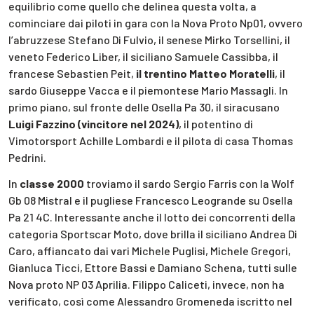
equilibrio come quello che delinea questa volta, a
cominciare dai piloti in gara con la Nova Proto Np01, ovvero
l’abruzzese Stefano Di Fulvio, il senese Mirko Torsellini, il
veneto Federico Liber, il siciliano Samuele Cassibba, il
francese Sebastien Peit,
il trentino Matteo Moratelli
, il
sardo Giuseppe Vacca e il piemontese Mario Massagli. In
primo piano, sul fronte delle Osella Pa 30, il siracusano
Luigi Fazzino (vincitore nel 2024)
, il potentino di
Vimotorsport Achille Lombardi e il pilota di casa Thomas
Pedrini.
In
classe 2000
troviamo il sardo Sergio Farris con la Wolf
Gb 08 Mistral e il pugliese Francesco Leogrande su Osella
Pa 21 4C. Interessante anche il lotto dei concorrenti della
categoria Sportscar Moto, dove brilla il siciliano Andrea Di
Caro, affiancato dai vari Michele Puglisi, Michele Gregori,
Gianluca Ticci, Ettore Bassi e Damiano Schena, tutti sulle
Nova proto NP 03 Aprilia. Filippo Caliceti, invece, non ha
verificato, così come Alessandro Gromeneda iscritto nel