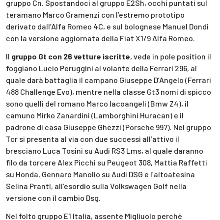
gruppo Cn. Spostandoci al gruppo E2Sh, occhi puntati sul
teramano Marco Gramenzi con l’estremo prototipo
derivato dall’Alfa Romeo 4C, e sul bolognese Manuel Dondi
con la versione aggiornata della Fiat X1/9 Alfa Romeo.
Il
gruppo Gt con 26 vetture iscritte
, vede in pole position il
foggiano Lucio Peruggini al volante della Ferrari 296, al
quale darà battaglia il campano Giuseppe D’Angelo (Ferrari
488 Challenge Evo), mentre nella classe Gt3 nomi di spicco
sono quelli del romano Marco Iacoangeli (Bmw Z4), il
camuno Mirko Zanardini (Lamborghini Huracan) e il
padrone di casa Giuseppe Ghezzi (Porsche 997). Nel gruppo
Tcr si presenta al via con due successi all’attivo il
bresciano Luca Tosini su Audi RS3 Lms, al quale daranno
filo da torcere Alex Picchi su Peugeot 308, Mattia Raffetti
su Honda, Gennaro Manolio su Audi DSG e l’altoatesina
Selina Prantl, all’esordio sulla Volkswagen Golf nella
versione con il cambio Dsg.
Nel folto gruppo E1 Italia, assente Migliuolo perché