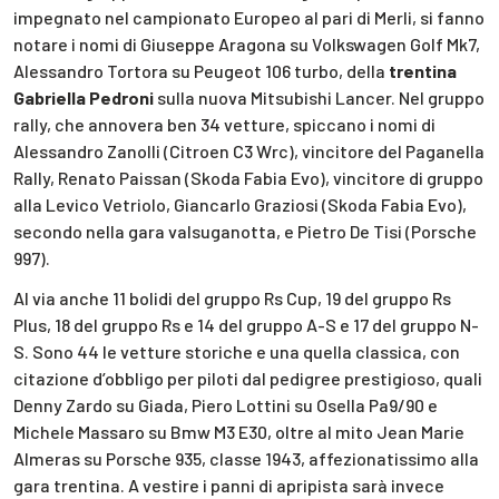
impegnato nel campionato Europeo al pari di Merli, si fanno
notare i nomi di Giuseppe Aragona su Volkswagen Golf Mk7,
Alessandro Tortora su Peugeot 106 turbo, della
trentina
Gabriella Pedroni
sulla nuova Mitsubishi Lancer. Nel gruppo
rally, che annovera ben 34 vetture, spiccano i nomi di
Alessandro Zanolli (Citroen C3 Wrc), vincitore del Paganella
Rally, Renato Paissan (Skoda Fabia Evo), vincitore di gruppo
alla Levico Vetriolo, Giancarlo Graziosi (Skoda Fabia Evo),
secondo nella gara valsuganotta, e Pietro De Tisi (Porsche
997).
Al via anche 11 bolidi del gruppo Rs Cup, 19 del gruppo Rs
Plus, 18 del gruppo Rs e 14 del gruppo A-S e 17 del gruppo N-
S. Sono 44 le vetture storiche e una quella classica, con
citazione d’obbligo per piloti dal pedigree prestigioso, quali
Denny Zardo su Giada, Piero Lottini su Osella Pa9/90 e
Michele Massaro su Bmw M3 E30, oltre al mito Jean Marie
Almeras su Porsche 935, classe 1943, affezionatissimo alla
gara trentina. A vestire i panni di apripista sarà invece