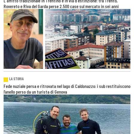
L'affitto tradizionale in Trentino è in via d'estinzione: tra Trento,
Rovereto e Riva del Garda perse 2.500 case sul mercato in sei anni
LA STORIA
Fede nuziale persa e ritrovata nel lago di Caldonazzo: i sub restituiscono
l’anello perso da un turista di Genova