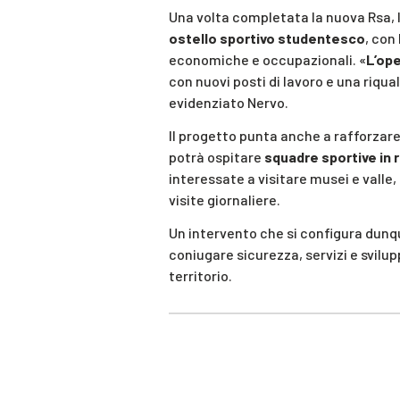
Una volta completata la nuova Rsa, l’
ostello sportivo studentesco
, con
economiche e occupazionali. «
L’op
con nuovi posti di lavoro e una riqua
evidenziato Nervo.
Il progetto punta anche a rafforzare l
potrà ospitare
squadre sportive in r
interessate a visitare musei e valle
visite giornaliere.
Un intervento che si configura du
coniugare sicurezza, servizi e svilup
territorio.