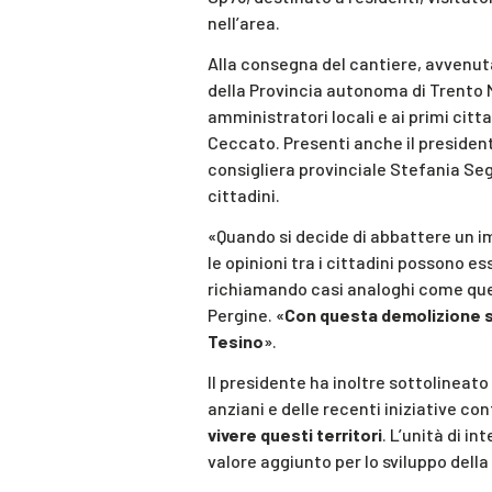
nell’area.
Alla consegna del cantiere, avvenut
della Provincia autonoma di Trento
amministratori locali e ai primi citta
Ceccato
. Presenti anche il presiden
consigliera provinciale
Stefania Se
cittadini.
«Quando si decide di abbattere un i
le opinioni tra i cittadini possono e
richiamando casi analoghi come quelli
Pergine. «
Con questa demolizione s
Tesino
».
Il presidente ha inoltre sottolineat
anziani e delle recenti iniziative co
vivere questi territori
. L’unità di i
valore aggiunto per lo sviluppo della 