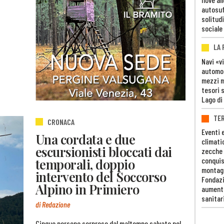
autosuf
solitudi
sociale
LA
Navi «v
automob
mezzi mi
tesori 
Lago di
TE
CRONACA
Eventi 
Una cordata e due
climati
escursionisti bloccati dai
zecche
temporali, doppio
conquis
montag
intervento del Soccorso
Fondazi
Alpino in Primiero
aumento
sanitar
di Redazione
Cinque persone sorprese dal maltempo salvate nel