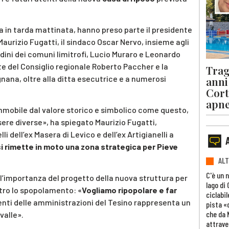
a in tarda mattinata, hanno preso parte il presidente
Maurizio Fugatti
, il sindaco
Oscar Nervo
, insieme agli
dini dei comuni limitrofi,
Lucio Muraro
e
Leonardo
te del Consiglio regionale
Roberto Paccher
e la
Trag
gnana
, oltre alla ditta esecutrice e a numerosi
anni
Cort
apn
mmobile dal valore storico e simbolico come questo,
ssere diverse», ha spiegato
Maurizio Fugatti
,
 dell’ex Masera di Levico e dell’ex Artigianelli a
i rimette in moto una zona strategica per Pieve
ALT
C'è un 
o l’importanza del progetto della nuova struttura per
lago di
ntro lo spopolamento: «
Vogliamo ripopolare e far
ciclabil
ntenti delle amministrazioni del Tesino rappresenta un
pista «
che da 
valle».
attrave