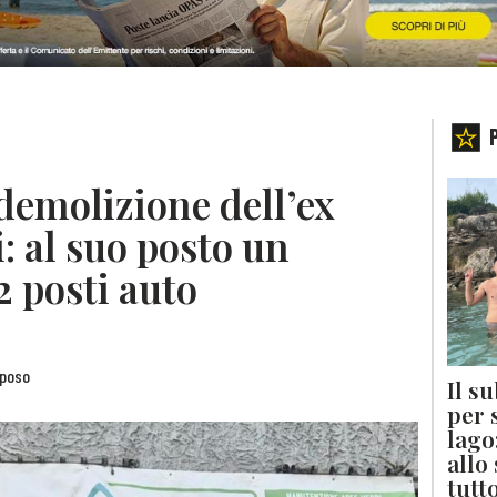
 demolizione dell’ex
: al suo posto un
 posti auto
iposo
Il s
per 
lago
allo
tutt