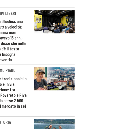
i
PI LIBERI
n Ghedina, una
utta velocità:
amma morì
avevo 15 anni,
 disse che nella
 c’è il tasto
e bisogna
avanti»
MO PIANO
o tradizionale in
 è in via
zione: tra
 Rovereto e Riva
da perse 2.500
l mercato in sei
STORIA