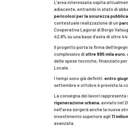
L’area interessata ospita attualment
adiacente, entrambi in stato di abb
pericolosi per la sicurezza pubblica
contestuale realizzazione di un
parc
Cooperativa Lagorai di Borgo Valsuga
42,8% su una base d’asta di oltre 44
Il progetto porta la firma dell’ingeg
complessivo di
oltre 895 mila euro
,
delle spese tecniche, finanziato per 
Locale.
I tempi sono già definiti:
entro giug
settembre e ottobre è prevista la c
La consegna dei lavori rappresenta s
rigenerazione urbana
, avviato nel 
nell’area sorgerà anche la nuova stru
investimento superiore agli
11 milio
avanzata.