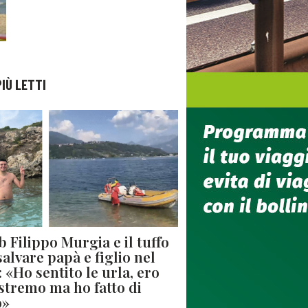
PIÙ LETTI
ub Filippo Murgia e il tuffo
salvare papà e figlio nel
: «Ho sentito le urla, ero
 stremo ma ho fatto di
o»