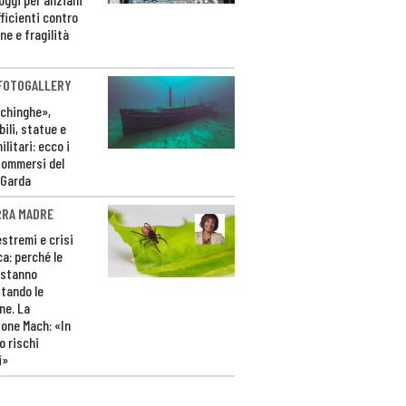
ficienti contro
ne e fragilità
 FOTOGALLERY
ichinghe»,
ili, statue e
litari: ecco i
sommersi del
 Garda
RRA MADRE
estremi e crisi
ca: perché le
 stanno
tando le
ne. La
one Mach: «In
 rischi
i»