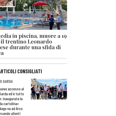
edia in piscina, muore a 19
 il trentino Leonardo
ese durante una sfida di
ea
ARTICOLI CONSIGLIATI
O GARDA
nuovo accesso al
 Garda ed è tutto
e: inaugurata la
da cartolina»
Nago va ad Arco
rsando uliveti