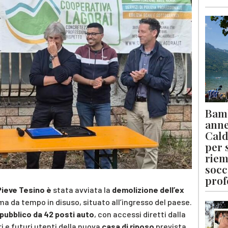
Bamb
anne
Cald
per 
riem
socc
prof
Pieve Tesino è
stata avviata la
demolizione dell’ex
 ma da tempo in disuso, situato all’ingresso del paese.
pubblico da 42 posti auto
, con accessi diretti dalla
ri e futuri utenti della nuova
casa di riposo
prevista