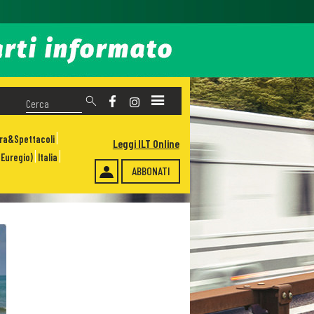
ura&Spettacoli
Leggi ILT Online
Euregio)
Italia
ABBONATI