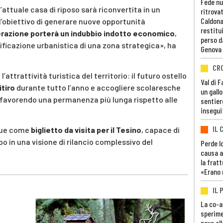
Fede nu
attuale casa di riposo sarà riconvertita in un
ritrovat
Caldona
 l’obiettivo di generare nuove opportunità
restitui
erazione porterà un indubbio indotto economico
,
perso d
lificazione urbanistica di una zona strategica», ha
Genova
CR
’attrattività turistica del territorio: il futuro ostello
Val di 
itiro
durante tutto l’anno e accogliere scolaresche
un gall
, favorendo una permanenza più lunga rispetto alle
sentier
insegui
IL 
nque come
biglietto da visita per il Tesino
, capace di
po in una visione di rilancio complessivo del
Perde lo
causa a
la fratt
«Erano 
IL 
La co-a
sperime
nove al