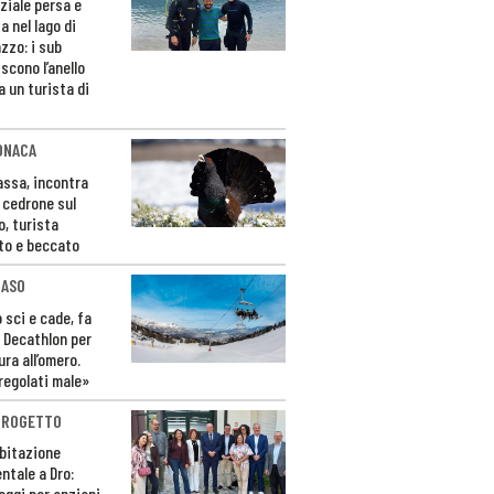
ziale persa e
a nel lago di
zzo: i sub
scono l’anello
a un turista di
ONACA
Fassa, incontra
o cedrone sul
o, turista
to e beccato
CASO
 sci e cade, fa
 Decathlon per
ura all’omero.
regolati male»
PROGETTO
bitazione
ntale a Dro:
loggi per anziani