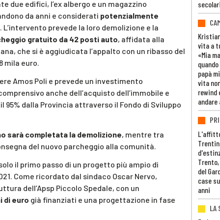
e due edifici, l’ex albergo e un magazzino
secolar
andono da anni e considerati
potenzialmente
CAM
. L’intervento prevede la loro demolizione e la
Kristia
heggio gratuito da 42 posti auto
, affidata alla
vita a t
na, che si è aggiudicata l’appalto con un ribasso del
«Mia m
8 mila euro.
quando 
papà mi
nere
Amos Poli
e prevede un investimento
vita non
rewind 
 comprensivo anche dell’acquisto dell’immobile e
andare 
il 95% dalla Provincia attraverso il Fondo di Sviluppo
PRI
L'affitt
no sarà completata la demolizione
, mentre tra
Trentino
onsegna del nuovo parcheggio alla comunità.
d'estin
Trento,
olo il primo passo di un progetto più ampio di
del Gar
2021. Come ricordato dal sindaco
Oscar Nervo
,
case su
ttura dell’
Apsp Piccolo Spedale
, con un
anni
ni di euro
già finanziati e una progettazione in fase
LA 