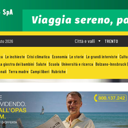
Città e valli
sto 2026
TRENTO
ca
Le inchieste
Crisi climatica
Economia
Le storie
Le grandi interviste
Cult
La giostra dei bambini
Salute
Scuola
Università e ricerca
Bolzano-Innsbruck (
nali
Terra madre
Campi liberi
Rubriche