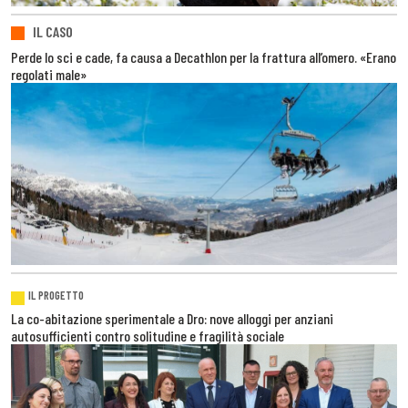
IL CASO
Perde lo sci e cade, fa causa a Decathlon per la frattura all’omero. «Erano
regolati male»
IL PROGETTO
La co-abitazione sperimentale a Dro: nove alloggi per anziani
autosufficienti contro solitudine e fragilità sociale