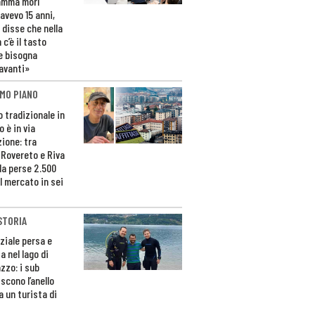
amma morì
avevo 15 anni,
 disse che nella
 c’è il tasto
e bisogna
avanti»
MO PIANO
o tradizionale in
 è in via
zione: tra
 Rovereto e Riva
da perse 2.500
l mercato in sei
STORIA
ziale persa e
a nel lago di
zzo: i sub
scono l’anello
a un turista di