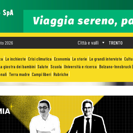
Città e valli
sto 2026
TRENTO
ca
Le inchieste
Crisi climatica
Economia
Le storie
Le grandi interviste
Cult
La giostra dei bambini
Salute
Scuola
Università e ricerca
Bolzano-Innsbruck (
nali
Terra madre
Campi liberi
Rubriche