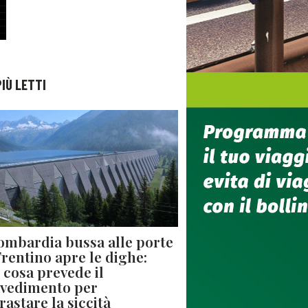
PIÙ LETTI
ombardia bussa alle porte
 Trentino apre le dighe:
 cosa prevede il
vedimento per
rastare la siccità