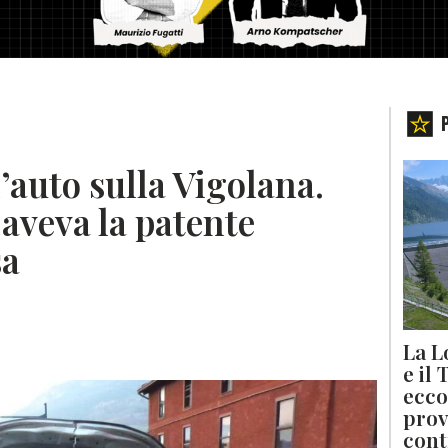
l’auto sulla Vigolana.
aveva la patente
sa
La L
e il
ecco
prov
cont