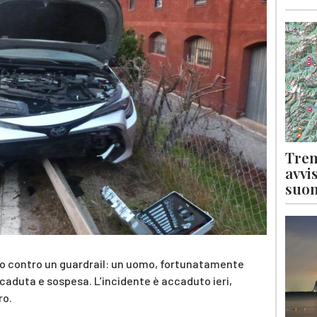
Tren
avvi
suon
ndo contro un guardrail: un uomo, fortunatamente
scaduta e sospesa. L’incidente è accaduto ieri,
ro.