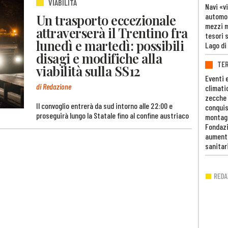
VIABILITÀ
Navi «v
Un trasporto eccezionale
automob
mezzi mi
attraverserà il Trentino fra
tesori 
lunedì e martedì: possibili
Lago di
disagi e modifiche alla
TE
viabilità sulla SS12
Eventi 
di Redazione
climati
zecche
Il convoglio entrerà da sud intorno alle 22:00 e
conquis
proseguirà lungo la Statale fino al confine austriaco
montag
Fondazi
aumento
sanitar