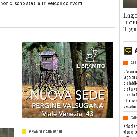
on ci sono stati altri veicoli coinvolti.
Lago
ince
Tigna
ALT
C'è un 
lago di
ciclabil
pista «
che da 
attrave
secolar
CAM
Kristia
GRANDI CARNIVORI
vita a t