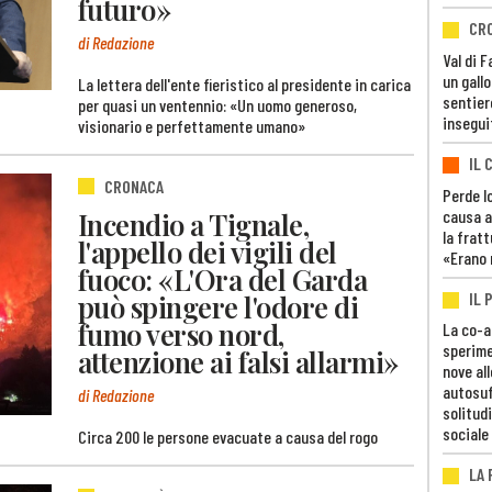
futuro»
CR
di Redazione
Val di 
un gall
La lettera dell'ente fieristico al presidente in carica
sentier
per quasi un ventennio: «Un uomo generoso,
insegui
visionario e perfettamente umano»
IL 
CRONACA
Perde lo
Incendio a Tignale,
causa a
la fratt
l'appello dei vigili del
«Erano 
fuoco: «L'Ora del Garda
può spingere l'odore di
IL 
fumo verso nord,
La co-a
sperime
attenzione ai falsi allarmi»
nove al
autosuf
di Redazione
solitudi
sociale
Circa 200 le persone evacuate a causa del rogo
LA