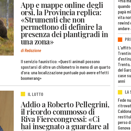
«Mia m
App e mappe online degli
quando 
orsi, la Provincia replica:
papà mi
«Strumenti che non
vita non
rewind 
permettono di definire la
andare 
presenza dei plantigradi in
una zona»
PRI
L'affitt
di Redazione
Trentino
d'estin
Il servizio faunistico: «Questi animali possono
Trento,
spostarsi di oltre un chilometro in meno di un quarto
del Gar
d'ora: una localizzazione puntuale può avere effetti
case su
boomerang»
anni
LA 
IL LUTTO
Fede nu
Addio a Roberto Pellegrini,
ritrovat
il ricordo commosso di
Caldona
Riva Fierecongressi: «Ci
restitui
perso d
hai insegnato a guardare al
Genova