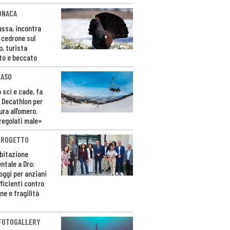
ONACA
Fassa, incontra
o cedrone sul
o, turista
to e beccato
CASO
 sci e cade, fa
 Decathlon per
ura all’omero.
regolati male»
PROGETTO
bitazione
ntale a Dro:
loggi per anziani
ficienti contro
ne e fragilità
 FOTOGALLERY