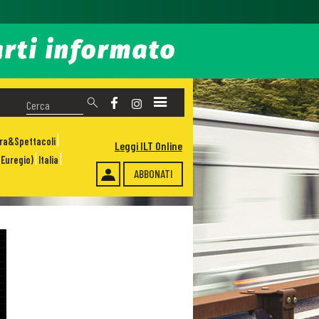
ura&Spettacoli
Leggi ILT Online
Euregio)
Italia
ABBONATI