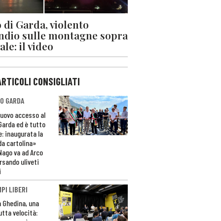
 di Garda, violento
ndio sulle montagne sopra
le: il video
ARTICOLI CONSIGLIATI
O GARDA
nuovo accesso al
 Garda ed è tutto
e: inaugurata la
da cartolina»
Nago va ad Arco
rsando uliveti
i
PI LIBERI
n Ghedina, una
utta velocità: