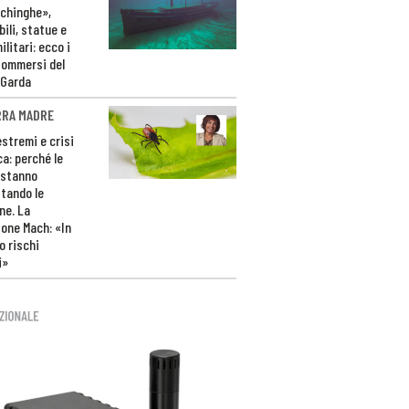
ichinghe»,
ili, statue e
litari: ecco i
sommersi del
 Garda
RRA MADRE
estremi e crisi
ca: perché le
 stanno
tando le
ne. La
one Mach: «In
 rischi
i»