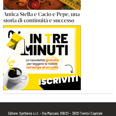
Editore: Synthesis s.r.l. – Via Maccani, 108/21 – 38121 Trento | Capitale