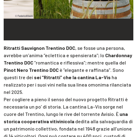
Ritratti Sauvignon Trentino DOC
, se fosse una persona,
avrebbe un’anima “eclettica e spensierata”; lo
Chardonnay
Trentino DOC
“romantica e riflessiva”; mentre quella del
Pinot Nero Trentino DOC
è “elegante e raffinata”. Sono
questi tre dei
sei “Ritratti” che la cantina La-Vis
ha
realizzato per i suoi vini nella sua linea omonima rilanciata
nel 2025.
Per cogliere a pieno il senso del nuovo progetto Ritratti è
necessaria un po’ di storia. La cantina La-Vis sorge nel
cuore del Trentino, lungo le rive del torrente Avisio. È
una
storica cooperativa vitivinicola
dedita alla salvaguardia di
un patrimonio collettivo, fondata nel 1948 grazie all’unione
di 14 viticoltori. Oggi può contare su 400 soci, custodi di