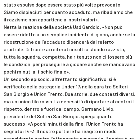
stato espulso dopo essere stato più volte provocato.
Siamo dispiaciuti per quanto accaduto, ma ribadiamo che
il razzismo non appartiene ai nostri valori».
Netta la reazione della società Usd Gardolo: «Non può
essere ridotto a un semplice incidente di gioco, anche se la
ricostruzione dell’accaduto dipenderà dal referto
arbitrale. Di fronte ai reiterati insulti a sfondo razzista,
tutta la squadra, compatta, ha ritenuto non ci fossero più
le condizioni per proseguire a giocare anche se mancavano
pochi minuti al fischio finale».
Un secondo episodio, altrettanto significativo, si è
verificato nella categoria Under 17, nella gara tra Solteri
San Giorgio e Union Trento. Due storie, due contesti diversi,
ma un unico filo rosso. La necessità di riportare al centro il
rispetto, dentro e fuori dal campo. Germano Livio,
presidente del Solteri San Giorgio, spiega quanto
successo: «A pochi minuti dalla fine, l’Union Trento ha
segnato il 4-3. Il nostro portiere ha reagito in modo
sconsiderato contro l’attaccante avversario. Il nostro è un