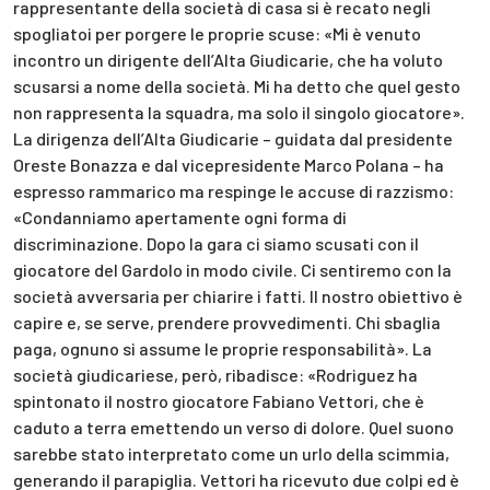
rappresentante della società di casa si è recato negli
spogliatoi per porgere le proprie scuse: «Mi è venuto
incontro un dirigente dell’Alta Giudicarie, che ha voluto
scusarsi a nome della società. Mi ha detto che quel gesto
non rappresenta la squadra, ma solo il singolo giocatore».
La dirigenza dell’Alta Giudicarie – guidata dal presidente
Oreste Bonazza e dal vicepresidente Marco Polana – ha
espresso rammarico ma respinge le accuse di razzismo:
«Condanniamo apertamente ogni forma di
discriminazione. Dopo la gara ci siamo scusati con il
giocatore del Gardolo in modo civile. Ci sentiremo con la
società avversaria per chiarire i fatti. Il nostro obiettivo è
capire e, se serve, prendere provvedimenti. Chi sbaglia
paga, ognuno si assume le proprie responsabilità». La
società giudicariese, però, ribadisce: «Rodriguez ha
spintonato il nostro giocatore Fabiano Vettori, che è
caduto a terra emettendo un verso di dolore. Quel suono
sarebbe stato interpretato come un urlo della scimmia,
generando il parapiglia. Vettori ha ricevuto due colpi ed è