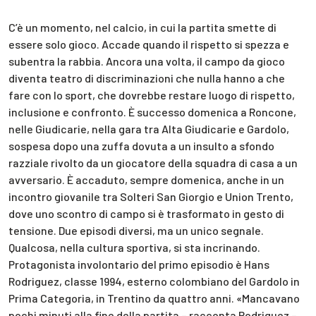
C’è un momento, nel calcio, in cui la partita smette di
essere solo gioco. Accade quando il rispetto si spezza e
subentra la rabbia. Ancora una volta, il campo da gioco
diventa teatro di discriminazioni che nulla hanno a che
fare con lo sport, che dovrebbe restare luogo di rispetto,
inclusione e confronto. È successo domenica a Roncone,
nelle Giudicarie, nella gara tra Alta Giudicarie e Gardolo,
sospesa dopo una zuffa dovuta a un insulto a sfondo
razziale rivolto da un giocatore della squadra di casa a un
avversario. È accaduto, sempre domenica, anche in un
incontro giovanile tra Solteri San Giorgio e Union Trento,
dove uno scontro di campo si è trasformato in gesto di
tensione. Due episodi diversi, ma un unico segnale.
Qualcosa, nella cultura sportiva, si sta incrinando.
Protagonista involontario del primo episodio è Hans
Rodriguez, classe 1994, esterno colombiano del Gardolo in
Prima Categoria, in Trentino da quattro anni. «Mancavano
pochi minuti alla fine della partita – racconta Rodriguez –