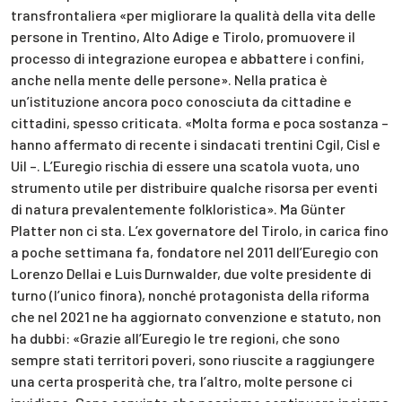
transfrontaliera «per migliorare la qualità della vita delle
persone in Trentino, Alto Adige e Tirolo, promuovere il
processo di integrazione europea e abbattere i confini,
anche nella mente delle persone». Nella pratica è
un’istituzione ancora poco conosciuta da cittadine e
cittadini, spesso criticata. «Molta forma e poca sostanza –
hanno affermato di recente i sindacati trentini Cgil, Cisl e
Uil –. L’Euregio rischia di essere una scatola vuota, uno
strumento utile per distribuire qualche risorsa per eventi
di natura prevalentemente folkloristica». Ma Günter
Platter non ci sta. L’ex governatore del Tirolo, in carica fino
a poche settimana fa, fondatore nel 2011 dell’Euregio con
Lorenzo Dellai e Luis Durnwalder, due volte presidente di
turno (l’unico finora), nonché protagonista della riforma
che nel 2021 ne ha aggiornato convenzione e statuto, non
ha dubbi: «Grazie all’Euregio le tre regioni, che sono
sempre stati territori poveri, sono riuscite a raggiungere
una certa prosperità che, tra l’altro, molte persone ci