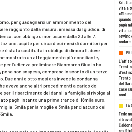
Kristia
vita a t
«Mia m
quando 
uomo, per guadagnarsi un ammonimento del
papà mi
ere raggiunto dalla misura, emessa dal giudice, di
vita non
rewind 
enza, con obbligo di non uscire dalla 20 alle 7.
andare 
itazione, ospite per circa dieci mesi di dormitori per
e è stata sostituita in obbligo di dimora lì, dove
PRI
ebbe mostrato un atteggiamento più conciliante,
L'affitt
e per l’udienza preliminare Gianmarco Giua lo ha
Trentino
, pena non sospesa, compreso lo sconto di un terzo
d'estin
Trento,
iato. Due anni e otto mesi era invece la condanna
del Gar
che aveva anche altri procedimenti a carico del
case su
e per il risarcimento dei danni la famiglia si rivolga al
anni
utato paghi intanto una prima trance di 18mila euro,
LA 
miglia, 5mila per la moglie e 3mila per ciascuno dei
Fede nu
35mila.
ritrovat
Caldona
restitui
aler, annuncia che impugnerà la sentenza in Appello.