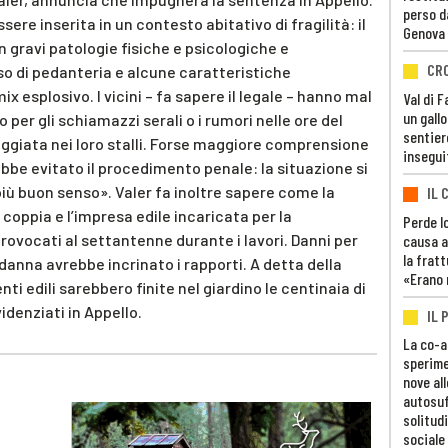
perso d
ere inserita in un contesto abitativo di fragilità: il
Genova
n gravi patologie fisiche e psicologiche e
CR
so di pedanteria e alcune caratteristiche
esplosivo. I vicini – fa sapere il legale – hanno mal
Val di 
un gall
 per gli schiamazzi serali o i rumori nelle ore del
sentier
eggiata nei loro stalli. Forse maggiore comprensione
insegui
ebbe evitato il procedimento penale: la situazione si
iù buon senso». Valer fa inoltre sapere come la
IL 
coppia e l’impresa edile incaricata per la
Perde lo
provocati al settantenne durante i lavori. Danni per
causa a
la fratt
danna avrebbe incrinato i rapporti. A detta della
«Erano 
nti edili sarebbero finite nel giardino le centinaia di
idenziati in Appello.
IL 
La co-a
sperime
nove al
autosuf
solitudi
sociale