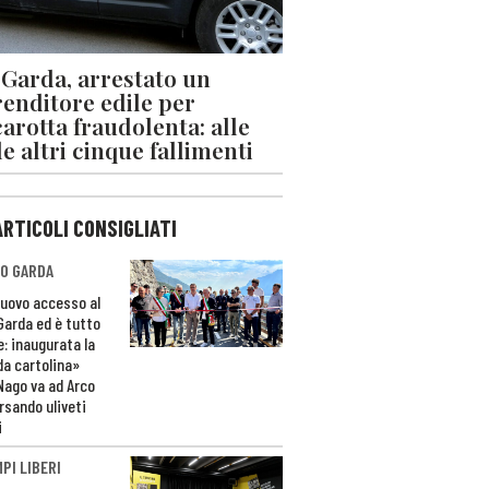
 Garda, arrestato un
enditore edile per
arotta fraudolenta: alle
le altri cinque fallimenti
ARTICOLI CONSIGLIATI
O GARDA
nuovo accesso al
 Garda ed è tutto
e: inaugurata la
da cartolina»
Nago va ad Arco
rsando uliveti
i
PI LIBERI