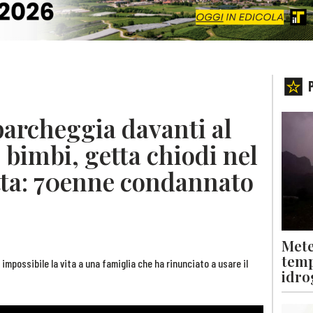
 parcheggia davanti al
i bimbi, getta chiodi nel
etta: 70enne condannato
Mete
temp
mpossibile la vita a una famiglia che ha rinunciato a usare il
idro