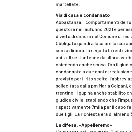
martellate.
Via di casa e condannato
Abbastanza, i comportamenti dell’
questore nell’autunno 2021 e per ess
divieto di dimora nel Comune di resid
Obbligato quindi a lasciare la sua ab
senza dimora. In seguito la restrizion
abita. Il settantenne da allora avr
chiedendo anche scusa. Ora il giudic
condannato a due anni di reclusione
previsto per il rito scelto, l’abbrev
sollecitata dalla pm Maria Colpani, 
trentino. Il gup ha anche stabilito ch
giudice civile, stabilendo che l’imp
rispettivamente 7mila per il capo fa
due figli. La richiesta era di almeno 
La difesa: «Appelleremo»
L’avvocato dell’imputato, Giuliano V