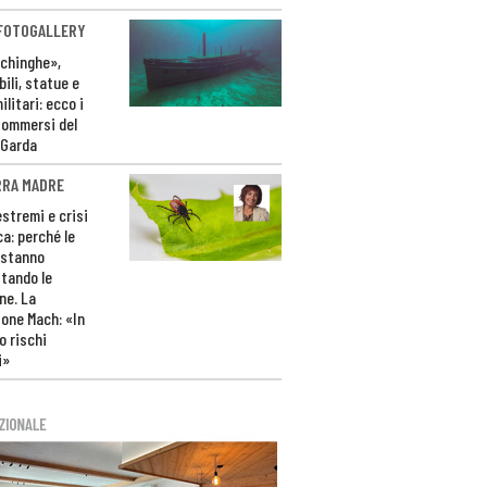
 FOTOGALLERY
ichinghe»,
ili, statue e
litari: ecco i
sommersi del
 Garda
RRA MADRE
estremi e crisi
ca: perché le
 stanno
tando le
ne. La
one Mach: «In
 rischi
i»