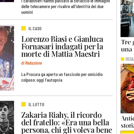
I carabinieri hanno passato al setaccio le immagini
delle telecamere per risalire all'identità dei due
uomini
IL CASO
Lorenzo Biasi e Gianluca
Fornasari indagati per la
morte di Mattia Maestri
di Redazione
La Procura ga aperto un fascicolo per omicidio
colposo: oggi l'autopsia
IL LUTTO
Zakaria Riahy, il ricordo
del fratello: «Era una bella
persona, chi gli voleva bene