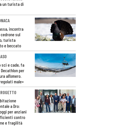
a un turista di
ONACA
Fassa, incontra
o cedrone sul
o, turista
to e beccato
CASO
 sci e cade, fa
 Decathlon per
ura all’omero.
regolati male»
PROGETTO
bitazione
ntale a Dro:
loggi per anziani
ficienti contro
ne e fragilità