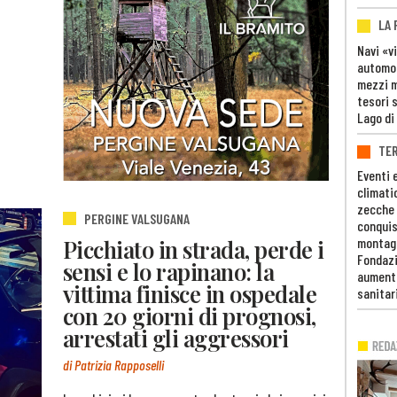
LA
Navi «v
automob
mezzi mi
tesori 
Lago di
TE
Eventi 
climati
zecche
PERGINE VALSUGANA
conquis
Picchiato in strada, perde i
montag
Fondazi
sensi e lo rapinano: la
aumento
vittima finisce in ospedale
sanitar
con 20 giorni di prognosi,
arrestati gli aggressori
di Patrizia Rapposelli