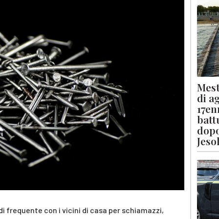
Mest
di a
17en
batt
dopo
Jeso
i frequente con i vicini di casa per schiamazzi,