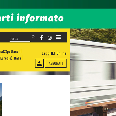
ura&Spettacoli
Leggi ILT Online
Euregio)
Italia
ABBONATI