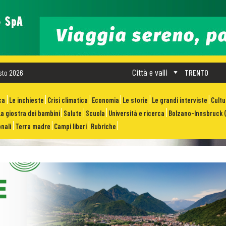
Città e valli
sto 2026
TRENTO
ca
Le inchieste
Crisi climatica
Economia
Le storie
Le grandi interviste
Cult
La giostra dei bambini
Salute
Scuola
Università e ricerca
Bolzano-Innsbruck (
nali
Terra madre
Campi liberi
Rubriche