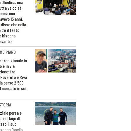
n Ghedina, una
utta velocità:
amma morì
avevo 15 anni,
 disse che nella
 c’è il tasto
e bisogna
avanti»
MO PIANO
o tradizionale in
 è in via
zione: tra
 Rovereto e Riva
da perse 2.500
l mercato in sei
STORIA
ziale persa e
a nel lago di
zzo: i sub
scono l’anello