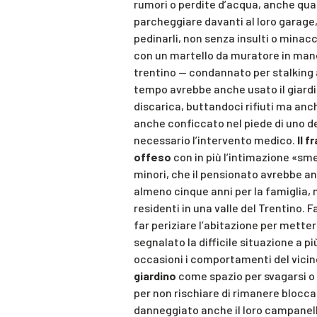
rumori o perdite d’acqua, anche qua
parcheggiare davanti al loro garage,
pedinarli, non senza insulti o minacc
con un martello da muratore in man
trentino — condannato per stalking 
tempo avrebbe anche usato il giardin
discarica, buttandoci rifiuti ma anc
anche conficcato nel piede di uno dei
necessario l’intervento medico.
Il f
offeso
con in più l’intimazione «smet
minori, che il pensionato avrebbe a
almeno cinque anni per la famiglia, 
residenti in una valle del Trentino. 
far periziare l’abitazione per metter
segnalato la difficile situazione a pi
occasioni i comportamenti del vicino
giardino
come spazio per svagarsi o i
per non rischiare di rimanere blocca
danneggiato anche il loro campanell