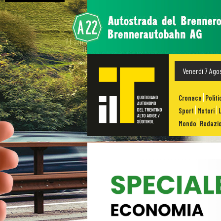
Venerdì 7 Ago
Cronaca
Politi
Sport
Motori
Mondo
Redazio