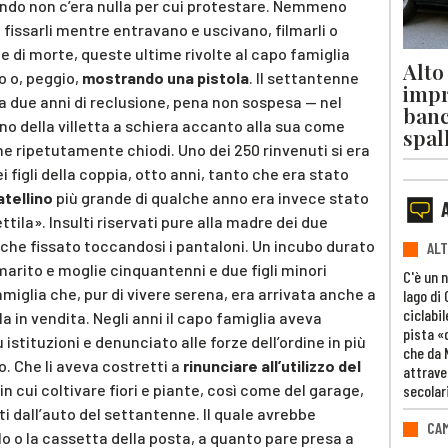
ndo non c’era nulla per cui protestare. Nemmeno
 fissarli mentre entravano e uscivano, filmarli o
e di morte, queste ultime rivolte al capo famiglia
Alto
o o, peggio,
mostrando una pistola
. Il settantenne
impr
a due anni di reclusione, pena non sospesa — nel
banc
o della villetta a schiera accanto alla sua come
spal
he ripetutamente chiodi. Uno dei 250 rinvenuti si era
 figli della coppia, otto anni, tanto che era stato
ratellino
più grande di qualche anno era invece stato
tila». Insulti riservati pure alla madre dei due
nche fissato toccandosi i pantaloni. Un incubo durato
ALT
marito e moglie cinquantenni e due figli minori
C'è un 
Famiglia che, pur di vivere serena, era arrivata anche a
lago di
ciclabil
la in vendita. Negli anni il capo famiglia aveva
pista «
ù istituzioni e denunciato alle forze dell’ordine in più
che da 
. Che li aveva costretti a
rinunciare all’utilizzo del
attrave
n cui coltivare fiori e piante, così come del garage,
secolar
ti dall’auto del settantenne. Il quale avrebbe
CAM
o o la cassetta della posta, a quanto pare presa a