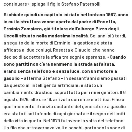
continuare», spiega il figlio Stefano Paternolli.
Si chiude quindi un capitolo iniziato nel lontano 1967, anno
in cui la struttura venne aperta dal padre di Rosetta,
Erminio Zampiero, già titolare dell’albergo Pizzo degli
Uccelli situato nella medesima località
. Sei anni più tardi,
a seguito della morte di Erminio, la gestione è stata
affidata ai due coniugi, Rosetta e Claudio, che hanno
deciso di accettare la sfida tra sogni e speranze. «
Quando
sono partiti non c’era nemmeno la strada asfaltata,
erano senza telefono e senza luce, con un motore a
gasolio
– afferma Stefano – In sessant’anni siamo passati
da questo all’intelligenza artificiale: è stato un
cambiamento drastico, soprattutto per i miei genitori. Il 6
agosto 1976, alle ore 16, arrivò la corrente elettrica. Fino a
quel momento, il ronzio costante del generatore a gasolio
era stato il sottofondo di ogni giornata e il segno dei limiti
della vita in quota. Nel 1979 fu invece la volta del telefono.
Un filo che attraversava valli e boschi, portando la voce di