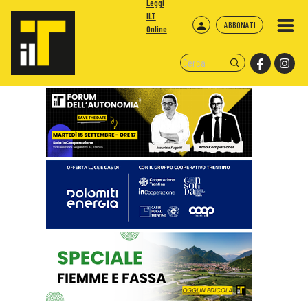
Leggi
ILT
ABBONATI
Online