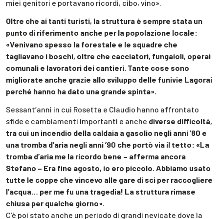
miei genitori e portavano ricordi, cibo, vino».
Oltre che ai tanti turisti, la struttura è sempre stata un
punto di riferimento anche per la popolazione locale:
«Venivano spesso la forestale e le squadre che
tagliavano i boschi, oltre che cacciatori, fungaioli, operai
comunali e lavoratori dei cantieri. Tante cose sono
migliorate anche grazie allo sviluppo delle funivie Lagorai
perché hanno ha dato una grande spinta».
Sessant’anni in cui Rosetta e Claudio hanno affrontato
sfide e cambiamenti importanti e anche
diverse difficoltà,
tra cui un incendio della caldaia a gasolio negli anni ’80 e
una tromba d’aria negli anni ’90 che portò via il tetto: «La
tromba d’aria me la ricordo bene – afferma ancora
Stefano – Era fine agosto, io ero piccolo. Abbiamo usato
tutte le coppe che vincevo alle gare di sci per raccogliere
l’acqua… per me fu una tragedia! La struttura rimase
chiusa per qualche giorno».
C’è poi stato anche un periodo di grandi nevicate dove la