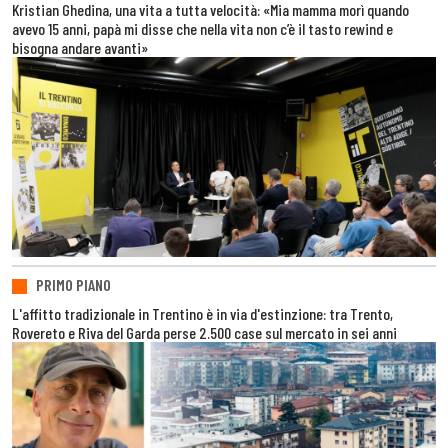
Kristian Ghedina, una vita a tutta velocità: «Mia mamma morì quando
avevo 15 anni, papà mi disse che nella vita non c’è il tasto rewind e
bisogna andare avanti»
PRIMO PIANO
L'affitto tradizionale in Trentino è in via d'estinzione: tra Trento,
Rovereto e Riva del Garda perse 2.500 case sul mercato in sei anni