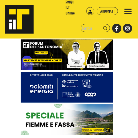
Leggi
ILT
ABBONATI
Online