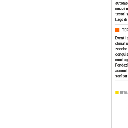
automob
mezzi mi
tesori 
Lago di
TE
Eventi 
climati
zecche
conquis
montag
Fondazi
aumento
sanitar