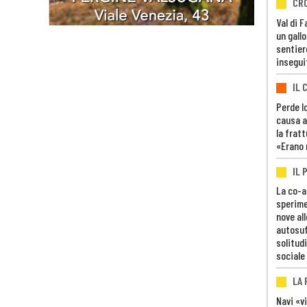
CR
Val di 
un gall
sentier
insegui
IL 
Perde lo
causa a
la fratt
«Erano 
IL 
La co-a
sperime
nove al
autosuf
solitudi
sociale
LA
Navi «v