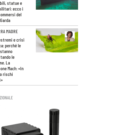
ili, statue e
litari: ecco i
sommersi del
 Garda
RRA MADRE
estremi e crisi
ca: perché le
 stanno
tando le
ne. La
one Mach: «In
 rischi
i»