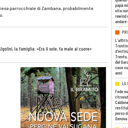
papà mi
 chiesa parrocchiale di Zambana, probabilmente
vita non
o.
rewind 
andare 
PRI
L'affitt
Trentino
Ugolini, la famiglia: «Era il sole, fa male al cuore»
d'estin
Trento,
del Gar
case su
anni
LA 
Fede nu
ritrovat
Caldona
restitui
perso d
Genova