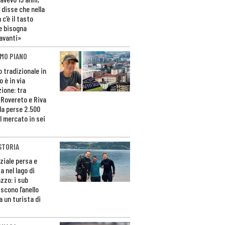
 disse che nella
 c’è il tasto
e bisogna
avanti»
MO PIANO
o tradizionale in
 è in via
zione: tra
 Rovereto e Riva
da perse 2.500
l mercato in sei
STORIA
ziale persa e
a nel lago di
zzo: i sub
scono l’anello
a un turista di