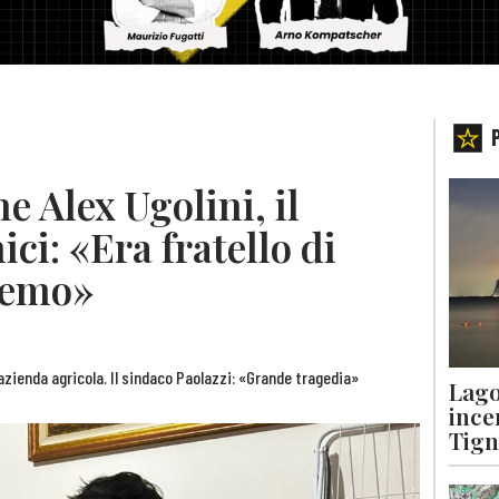
e Alex Ugolini, il
ci: «Era fratello di
eremo»
l’azienda agricola. Il sindaco Paolazzi: «Grande tragedia»
Lago
ince
Tigna