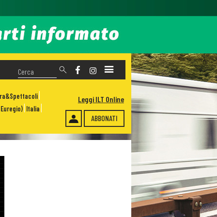
ura&Spettacoli
Leggi ILT Online
Euregio)
Italia
ABBONATI