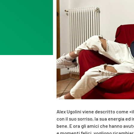
Alex Ugolini viene descritto come «il
con il suo sorriso, la sua energia ed
bene. E ora gli amici che hanno avuto 
e momenti felici, vogliono ricambiare