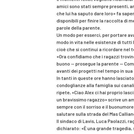
amici sono stati sempre presenti, a
che lui ha saputo dare loro» fa sapere
disponibili per finire la raccolta d
parole della parente.
Un modo per esserci, per portare ava
modo in vita nelle esistenze di tutti 
cioè che si continui a ricordare nel 
«Ora confidiamo che i ragazzi trovin
buono — prosegue la parente — Come 
avanti dei progetti nel tempo in su
In tanti in queste ore hanno lasciato
condoglianze alla famiglia sui canali 
ripete, «Ciao Alex ci hai proprio lasc
un bravissimo ragazzo» scrive un am
sempre con il sorriso e il buonumore
salutare sulla strada del Mas Callian
Il sindaco di Lavis, Luca Paolazzi, ra
dichiarato: «È una grande tragedia, s