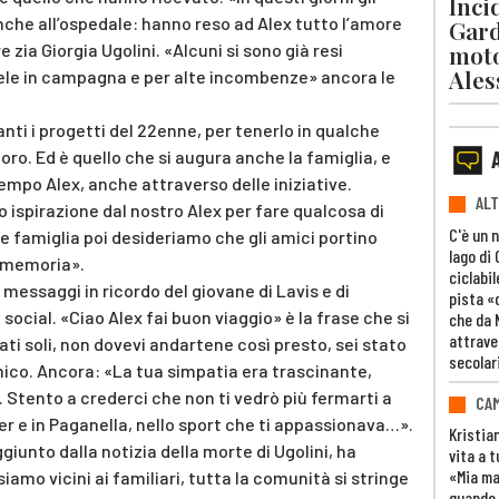
Inci
nche all’ospedale: hanno reso ad Alex tutto l’amore
Gard
moto
 zia Giorgia Ugolini. «Alcuni si sono già resi
Ales
i mele in campagna e per alte incombenze» ancora le
nti i progetti del 22enne, per tenerlo in qualche
loro. Ed è quello che si augura anche la famiglia, e
tempo Alex, anche attraverso delle iniziative.
ALT
o ispirazione dal nostro Alex per fare qualcosa di
C'è un 
famiglia poi desideriamo che gli amici portino
lago di
a memoria».
ciclabil
 messaggi in ricordo del giovane di Lavis e di
pista «
social. «Ciao Alex fai buon viaggio» è la frase che si
che da 
attrave
iati soli, non dovevi andartene così presto, sei stato
secolar
ico. Ancora: «La tua simpatia era trascinante,
. Stento a crederci che non ti vedrò più fermarti a
CAM
er e in Paganella, nello sport che ti appassionava…».
Kristia
ggiunto dalla notizia della morte di Ugolini, ha
vita a t
«Mia m
iamo vicini ai familiari, tutta la comunità si stringe
quando 