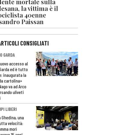
dente mortale sulla
esana, la vittima è il
ciclista 40enne
sandro Paissan
ARTICOLI CONSIGLIATI
O GARDA
nuovo accesso al
 Garda ed è tutto
e: inaugurata la
da cartolina»
Nago va ad Arco
rsando uliveti
i
PI LIBERI
n Ghedina, una
utta velocità:
amma morì
avevo 15 anni,