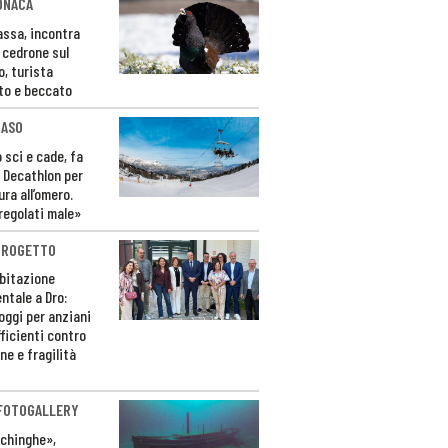
ONACA
Fassa, incontra
o cedrone sul
o, turista
to e beccato
CASO
 sci e cade, fa
 Decathlon per
ura all’omero.
regolati male»
PROGETTO
bitazione
ntale a Dro:
loggi per anziani
ficienti contro
ne e fragilità
 FOTOGALLERY
ichinghe»,