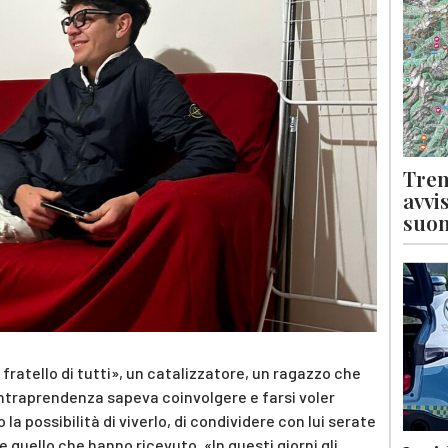
Tren
avvi
suon
 fratello di tutti», un catalizzatore, un ragazzo che
 intraprendenza sapeva coinvolgere e farsi voler
la possibilità di viverlo, di condividere con lui serate
 quello che hanno ricevuto. «In questi giorni gli