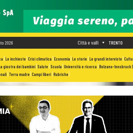
Città e valli
sto 2026
TRENTO
ca
Le inchieste
Crisi climatica
Economia
Le storie
Le grandi interviste
Cult
La giostra dei bambini
Salute
Scuola
Università e ricerca
Bolzano-Innsbruck (
nali
Terra madre
Campi liberi
Rubriche