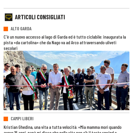
ARTICOLI CONSIGLIATI
ALTO GARDA
C'è un nuovo accesso al lago di Garda ed è tutto ciclabile: inaugurata la
pista «da cartolina» che da Nago va ad Arco attraversando uliveti
secolari
CAMPI LIBERI
Kristian Ghedina, una vita a tutta velocità: «Mia mamma morì quando
avevo 15 anni, papà mi disse che nella vita non c’è il tasto rewind e