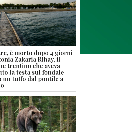
re, è morto dopo 4 giorni
gonia Zakaria Rihay, il
ne trentino che aveva
uto la testa sul fondale
 un tuffo dal pontile a
lo