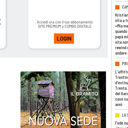
CAM
Kristia
o
vita a t
Accedi ora con il tuo abbonamento
m
«Mia m
SITO PREMIUM o COMBO DIGITALE
quando 
papà mi
LOGIN
vita non
rewind 
andare 
PRI
L'affitt
Trentino
d'estin
Trento,
del Gar
case su
anni
LA 
Fede nu