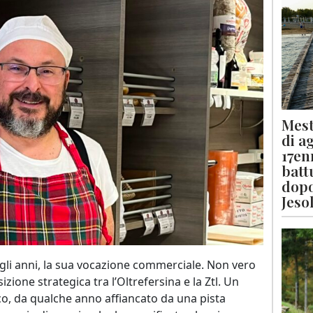
Mest
di a
17en
batt
dopo
Jeso
negli anni, la sua vocazione commerciale. Non vero
zione strategica tra l’Oltrefersina e la Ztl. Un
ico, da qualche anno affiancato da una pista