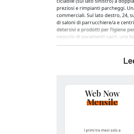
ciclabile (sul lato sinistro) a doppi
preziosi e rimpianti parcheggi. Un
commerciali. Sul lato destro, 24, s
di saloni di parrucchiere/a e centr
detersivi e prodotti per l’igiene pe
negozio di paramenti sacri, una ba
Leg
Web Now
Mensile
I primi tre mesi solo a