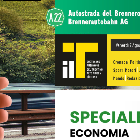
Venerdì 7 Ago
Cronaca
Politi
Sport
Motori
Mondo
Redazio