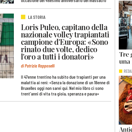
occasione del 46esimo anniversario del massacro
LA STORIA
Loris Puleo, capitano della
nazionale volley trapiantati
campione d'Europa: «Sono
rinato due volte, dedico
l'oro a tutti i donatori»
di Patrizia Rapposelli
Il 47enne trentino ha subito due trapianti per una
malattia ai reni: «Senza la donazione di un 18enne di
Bruxelles oggi non sarei qui. Nel mio libro ci sono
trent'anni di vita tra gioia, speranza e paura»