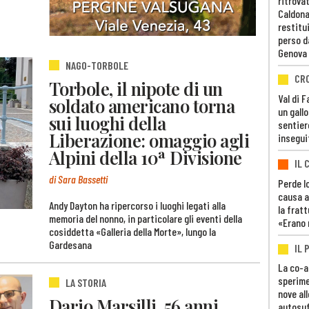
ritrovat
Caldona
restitui
perso d
Genova
NAGO-TORBOLE
CR
Torbole, il nipote di un
Val di 
soldato americano torna
un gall
sui luoghi della
sentier
Liberazione: omaggio agli
insegui
Alpini della 10ª Divisione
IL 
di Sara Bassetti
Perde lo
causa a
Andy Dayton ha ripercorso i luoghi legati alla
la fratt
memoria del nonno, in particolare gli eventi della
«Erano 
cosiddetta «Galleria della Morte», lungo la
Gardesana
IL 
La co-a
sperime
LA STORIA
nove al
Dario Marsilli, 56 anni
autosuf