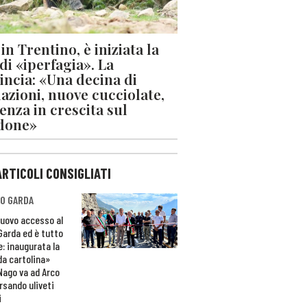
in Trentino, è iniziata la
 di «iperfagia». La
incia: «Una decina di
azioni, nuove cucciolate,
enza in crescita sul
done»
ARTICOLI CONSIGLIATI
O GARDA
nuovo accesso al
 Garda ed è tutto
e: inaugurata la
da cartolina»
Nago va ad Arco
rsando uliveti
i