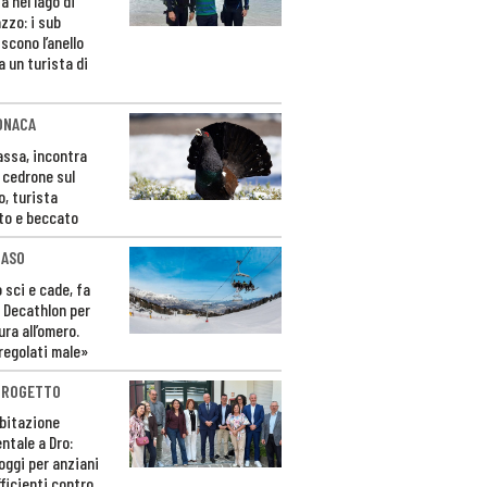
a nel lago di
zzo: i sub
scono l’anello
a un turista di
ONACA
Fassa, incontra
o cedrone sul
o, turista
to e beccato
CASO
 sci e cade, fa
 Decathlon per
ura all’omero.
regolati male»
PROGETTO
bitazione
ntale a Dro:
loggi per anziani
ficienti contro