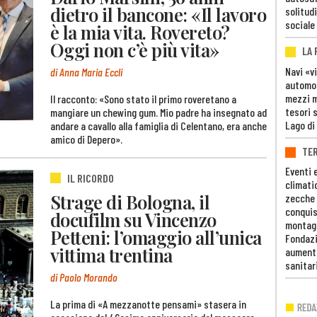
dietro il bancone: «Il lavoro
solitudi
sociale
è la mia vita. Rovereto?
Oggi non c’è più vita»
LA
Navi «v
di Anna Maria Eccli
automob
mezzi mi
Il racconto: «Sono stato il primo roveretano a
tesori 
mangiare un chewing gum. Mio padre ha insegnato ad
Lago di
andare a cavallo alla famiglia di Celentano, era anche
amico di Depero».
TE
Eventi 
IL RICORDO
climati
Strage di Bologna, il
zecche
conquis
docufilm su Vincenzo
montag
Petteni: l’omaggio all’unica
Fondazi
vittima trentina
aumento
sanitar
di Paolo Morando
La prima di «A mezzanotte pensami» stasera in