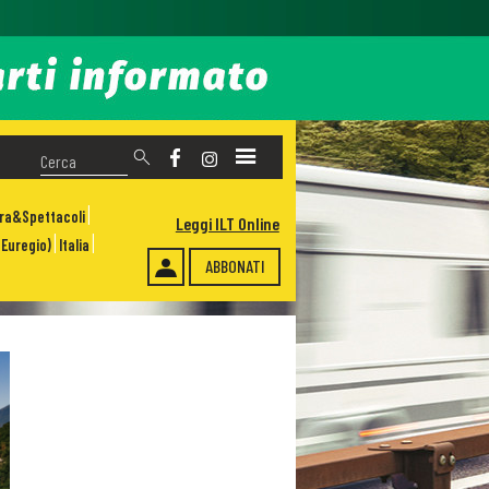
ura&Spettacoli
Leggi ILT Online
Euregio)
Italia
ABBONATI