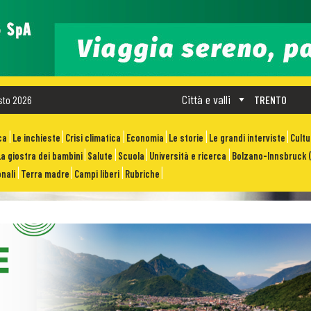
Città e valli
sto 2026
TRENTO
ca
Le inchieste
Crisi climatica
Economia
Le storie
Le grandi interviste
Cult
La giostra dei bambini
Salute
Scuola
Università e ricerca
Bolzano-Innsbruck (
nali
Terra madre
Campi liberi
Rubriche