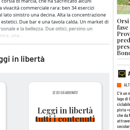
a corsia di marcia, che ha sacrificato alcuni
a vivacità commerciale rara: ben 34 esercizi
ul lato sinistro una decina. Alta la concentrazione
Orsi 
i estetici. Due bar e una tavola calda. Un market di
fase
rsonale e la bellezza. Due ottici, persino un
Prov
nca, una...
pred
pres
Bon
gi in libertà
ALT
C'è un 
SE SEI GIÀ ABBONATO
lago di
ciclabil
Leggi in libertà
pista «
che da 
tutti i contenuti
attrave
secolar