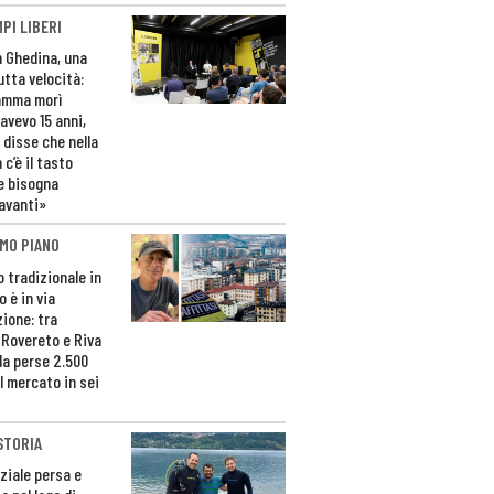
PI LIBERI
n Ghedina, una
utta velocità:
amma morì
avevo 15 anni,
 disse che nella
 c’è il tasto
e bisogna
avanti»
MO PIANO
o tradizionale in
 è in via
zione: tra
 Rovereto e Riva
da perse 2.500
l mercato in sei
STORIA
ziale persa e