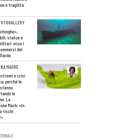
ne e fragilità
 FOTOGALLERY
ichinghe»,
ili, statue e
litari: ecco i
sommersi del
 Garda
RRA MADRE
estremi e crisi
ca: perché le
 stanno
tando le
ne. La
one Mach: «In
 rischi
i»