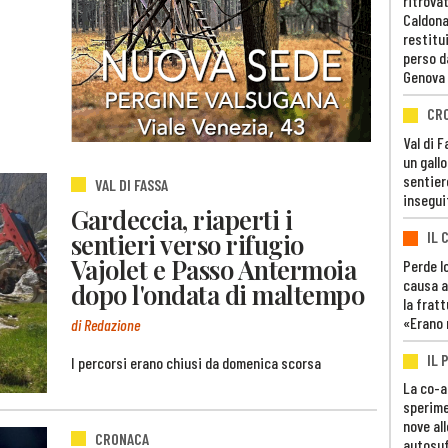
ritrovat
Caldona
restitui
perso d
Genova
CR
Val di 
un gall
sentier
VAL DI FASSA
insegui
Gardeccia, riaperti i
sentieri verso rifugio
IL 
Vajolet e Passo Antermoia
Perde lo
causa a
dopo l'ondata di maltempo
la fratt
«Erano 
di Redazione
IL 
I percorsi erano chiusi da domenica scorsa
La co-a
sperime
nove al
CRONACA
autosuf