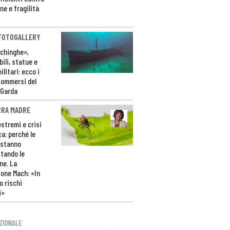
ne e fragilità
 FOTOGALLERY
ichinghe»,
ili, statue e
litari: ecco i
sommersi del
 Garda
RRA MADRE
estremi e crisi
ca: perché le
 stanno
tando le
ne. La
one Mach: «In
 rischi
i»