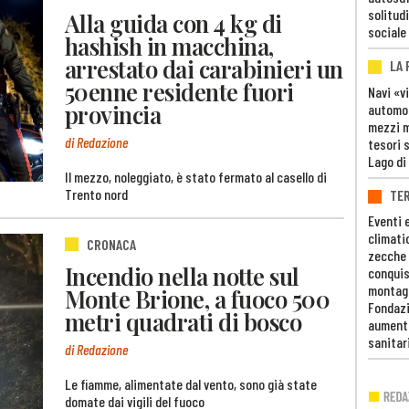
solitudi
Alla guida con 4 kg di
sociale
hashish in macchina,
arrestato dai carabinieri un
LA
50enne residente fuori
Navi «v
provincia
automob
mezzi mi
di Redazione
tesori 
Lago di
Il mezzo, noleggiato, è stato fermato al casello di
Trento nord
TE
Eventi 
climati
CRONACA
zecche
Incendio nella notte sul
conquis
montag
Monte Brione, a fuoco 500
Fondazi
metri quadrati di bosco
aumento
sanitar
di Redazione
Le fiamme, alimentate dal vento, sono già state
domate dai vigili del fuoco