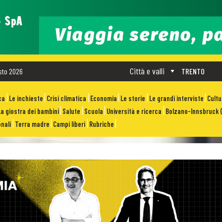
Città e valli
sto 2026
TRENTO
ca
Le inchieste
Crisi climatica
Economia
Le storie
Le grandi interviste
Cult
La giostra dei bambini
Salute
Scuola
Università e ricerca
Bolzano-Innsbruck (
nali
Terra madre
Campi liberi
Rubriche