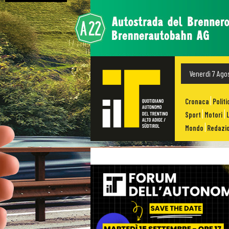
Venerdì 7 Ago
Cronaca
Politi
Sport
Motori
Mondo
Redazio