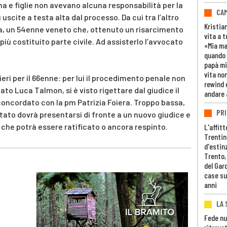
e figlie non avevano alcuna responsabilità per la
CAM
uscite a testa alta dal processo. Da cui tra l’altro
Kristia
esa, un 54enne veneto che, ottenuto un risarcimento
vita a t
 più costituito parte civile. Ad assisterlo l’avvocato
«Mia m
quando 
papà mi
vita non
 ieri per il 66enne: per lui il procedimento penale non
rewind 
ato Luca Talmon, si è visto rigettare dal giudice il
andare 
oncordato con la pm Patrizia Foiera. Troppo bassa,
PRI
mputato dovrà presentarsi di fronte a un nuovo giudice e
he potrà essere ratificato o ancora respinto.
L'affitt
Trentino
d'estin
Trento,
del Gar
case su
anni
LA 
Fede nu