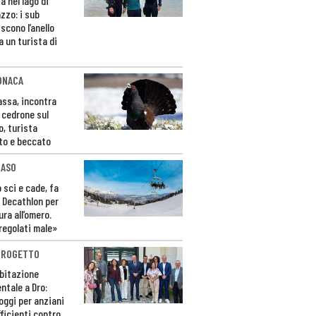
a nel lago di
zzo: i sub
scono l’anello
a un turista di
ONACA
Fassa, incontra
o cedrone sul
o, turista
to e beccato
CASO
 sci e cade, fa
 Decathlon per
ura all’omero.
regolati male»
PROGETTO
bitazione
ntale a Dro:
loggi per anziani
ficienti contro