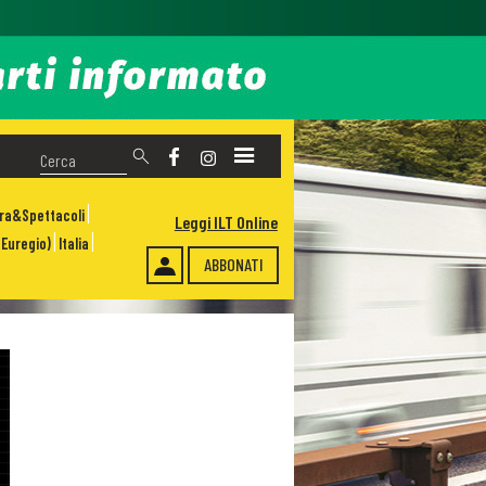
ura&Spettacoli
Leggi ILT Online
Euregio)
Italia
ABBONATI