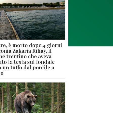
re, è morto dopo 4 giorni
gonia Zakaria Rihay, il
ne trentino che aveva
uto la testa sul fondale
 un tuffo dal pontile a
lo