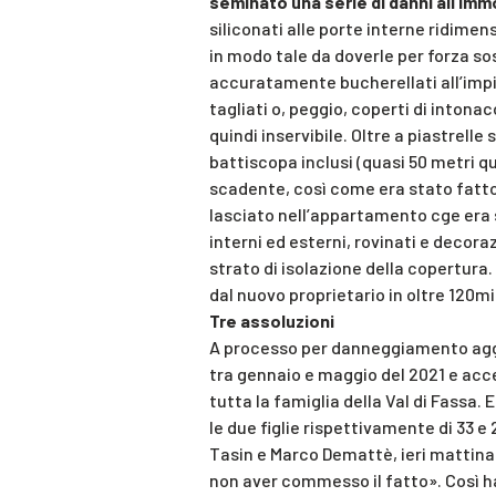
seminato una serie di danni all’imm
siliconati alle porte interne ridime
in modo tale da doverle per forza sosti
accuratamente bucherellati all’impian
tagliati o, peggio, coperti di intonaco
quindi inservibile. Oltre a piastrell
battiscopa inclusi (quasi 50 metri qu
scadente, così come era stato fatto 
lasciato nell’appartamento cge era st
interni ed esterni, rovinati e decor
strato di isolazione della copertura
dal nuovo proprietario in oltre 120mi
Tre assoluzioni
A processo per danneggiamento agg
tra gennaio e maggio del 2021 e acce
tutta la famiglia della Val di Fassa. E 
le due figlie rispettivamente di 33 e 
Tasin e Marco Demattè, ieri mattina 
non aver commesso il fatto». Così h