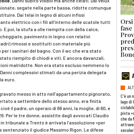
obile.
Danni subito visibili ma anche celati. Dai velux
nsionate, segate nella parte bassa, ridotte comunque
tuire. Dai telai in legno di alcuni infissi
Orsi 
to elettrico con i fili all’interno delle scatole tutti
fase
. E poi, la stufa a olle riempita con della calce,
Prov
e scheggiate, pavimento in legno con relativi
pred
adri) rimossi e sostituiti con materiale più
pres
per i sanitari del bagno. Con il wc che era stato
Bon
ato riempito di chiodi e viti. E ancora davanzali,
azioni malridotte. Non era stato escluso nemmeno lo
. Danni complessivi stimati da una perizia delegata
la euro.
ALT
ravato messo in atto nell’appartamento pignorato,
C'è un 
rtato a settembre dello stesso anno, era finita
lago di
ciclabil
cioè il padre, un operaio di 66 anni, la moglie, di 60, e
pista «
26. Per le tre donne, assistite dagli avvocati Claudio
che da 
in tribunale a Trento è arrivata l’assoluzione «per
attrave
a sentenziato il giudice Massimo Rigon. Le difese
secolar