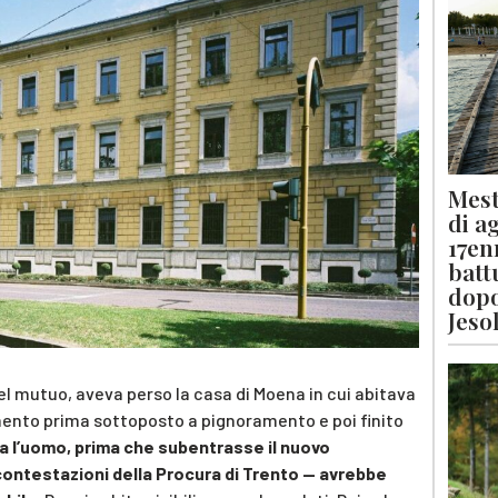
Mest
di a
17en
batt
dopo
Jeso
el mutuo, aveva perso la casa di Moena in cui abitava
mento prima sottoposto a pignoramento e poi finito
ca l’uomo, prima che subentrasse il nuovo
ontestazioni della Procura di Trento — avrebbe