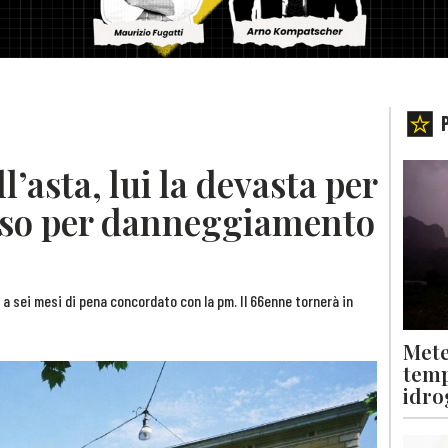
ll’asta, lui la devasta per
esso per danneggiamento
o a sei mesi di pena concordato con la pm. Il 66enne tornerà in
Mete
temp
idro