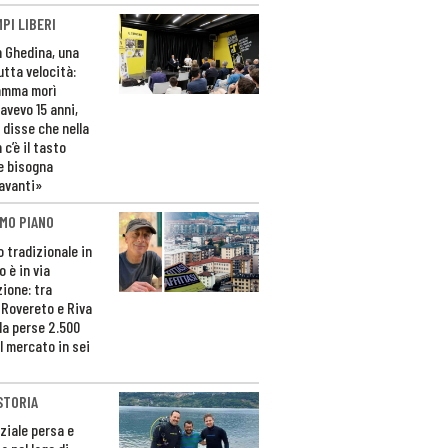
PI LIBERI
n Ghedina, una
utta velocità:
amma morì
avevo 15 anni,
 disse che nella
 c’è il tasto
e bisogna
avanti»
MO PIANO
o tradizionale in
 è in via
zione: tra
 Rovereto e Riva
da perse 2.500
l mercato in sei
STORIA
ziale persa e