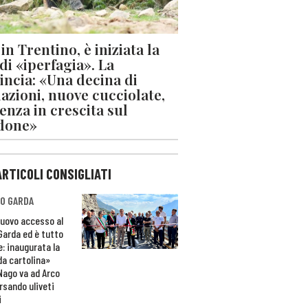
in Trentino, è iniziata la
 di «iperfagia». La
incia: «Una decina di
azioni, nuove cucciolate,
enza in crescita sul
done»
ARTICOLI CONSIGLIATI
O GARDA
nuovo accesso al
 Garda ed è tutto
e: inaugurata la
da cartolina»
Nago va ad Arco
rsando uliveti
i