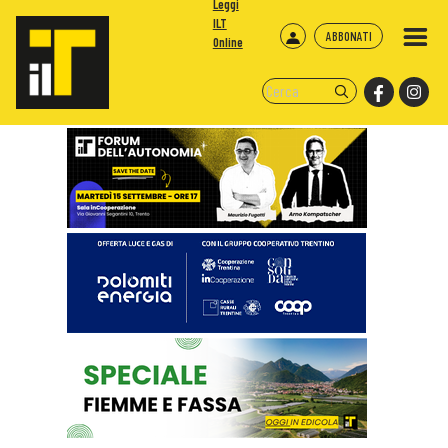
Leggi
ILT
ABBONATI
Online