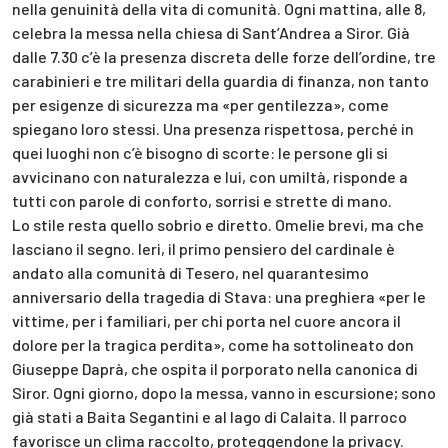
nella genuinità della vita di comunità. Ogni mattina, alle 8,
celebra la messa nella chiesa di Sant’Andrea a Siror. Già
dalle 7.30 c’è la presenza discreta delle forze dell’ordine, tre
carabinieri e tre militari della guardia di finanza, non tanto
per esigenze di sicurezza ma «per gentilezza», come
spiegano loro stessi. Una presenza rispettosa, perché in
quei luoghi non c’è bisogno di scorte: le persone gli si
avvicinano con naturalezza e lui, con umiltà, risponde a
tutti con parole di conforto, sorrisi e strette di mano.
Lo stile resta quello sobrio e diretto. Omelie brevi, ma che
lasciano il segno. Ieri, il primo pensiero del cardinale è
andato alla comunità di Tesero, nel quarantesimo
anniversario della tragedia di Stava: una preghiera «per le
vittime, per i familiari, per chi porta nel cuore ancora il
dolore per la tragica perdita», come ha sottolineato don
Giuseppe Daprà, che ospita il porporato nella canonica di
Siror. Ogni giorno, dopo la messa, vanno in escursione; sono
già stati a Baita Segantini e al lago di Calaita. Il parroco
favorisce un clima raccolto, proteggendone la privacy.