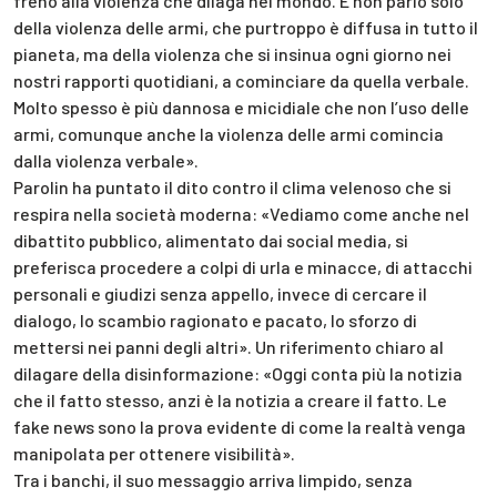
freno alla violenza che dilaga nel mondo. E non parlo solo
della violenza delle armi, che purtroppo è diffusa in tutto il
pianeta, ma della violenza che si insinua ogni giorno nei
nostri rapporti quotidiani, a cominciare da quella verbale.
Molto spesso è più dannosa e micidiale che non l’uso delle
armi, comunque anche la violenza delle armi comincia
dalla violenza verbale».
Parolin ha puntato il dito contro il clima velenoso che si
respira nella società moderna: «Vediamo come anche nel
dibattito pubblico, alimentato dai social media, si
preferisca procedere a colpi di urla e minacce, di attacchi
personali e giudizi senza appello, invece di cercare il
dialogo, lo scambio ragionato e pacato, lo sforzo di
mettersi nei panni degli altri». Un riferimento chiaro al
dilagare della disinformazione: «Oggi conta più la notizia
che il fatto stesso, anzi è la notizia a creare il fatto. Le
fake news sono la prova evidente di come la realtà venga
manipolata per ottenere visibilità».
Tra i banchi, il suo messaggio arriva limpido, senza