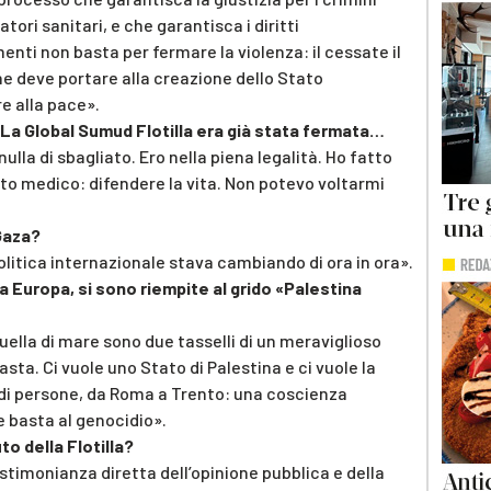
ratori sanitari, e che garantisca i diritti
ti non basta per fermare la violenza: il cessate il
che deve portare alla creazione dello Stato
e alla pace».
 La Global Sumud Flotilla era già stata fermata…
lla di sbagliato. Ero nella piena legalità. Ho fatto
o medico: difendere la vita. Non potevo voltarmi
Gaza?
litica internazionale stava cambiando di ora in ora».
utta Europa, si sono riempite al grido «Palestina
 quella di mare sono due tasselli di un meraviglioso
asta. Ci vuole uno Stato di Palestina e ci vuole la
 di persone, da Roma a Trento: una coscienza
re basta al genocidio».
to della Flotilla?
stimonianza diretta dell’opinione pubblica e della