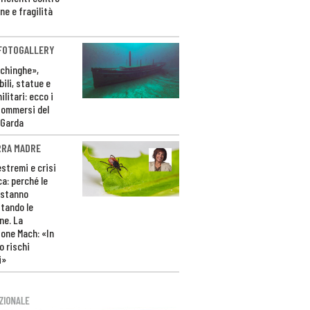
ne e fragilità
 FOTOGALLERY
ichinghe»,
ili, statue e
litari: ecco i
sommersi del
 Garda
RRA MADRE
estremi e crisi
ca: perché le
 stanno
tando le
ne. La
one Mach: «In
 rischi
i»