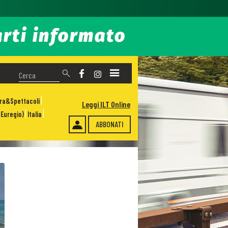
ura&Spettacoli
Leggi ILT Online
Euregio)
Italia
ABBONATI