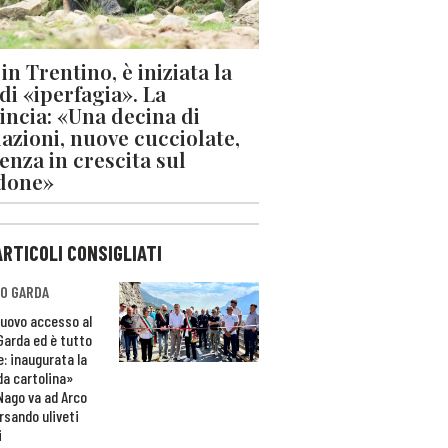
in Trentino, è iniziata la
 di «iperfagia». La
incia: «Una decina di
azioni, nuove cucciolate,
enza in crescita sul
done»
ARTICOLI CONSIGLIATI
O GARDA
nuovo accesso al
 Garda ed è tutto
e: inaugurata la
da cartolina»
Nago va ad Arco
rsando uliveti
i