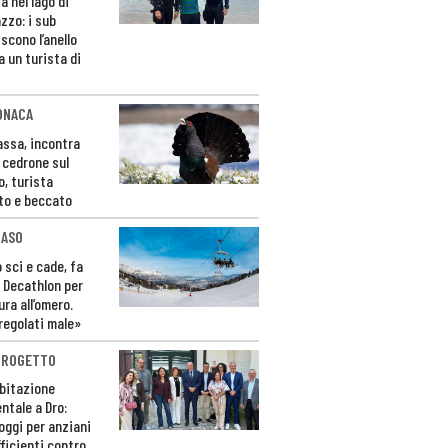
a nel lago di
zzo: i sub
scono l’anello
a un turista di
ONACA
Fassa, incontra
o cedrone sul
o, turista
to e beccato
CASO
 sci e cade, fa
 Decathlon per
ura all’omero.
regolati male»
PROGETTO
bitazione
ntale a Dro:
loggi per anziani
ficienti contro