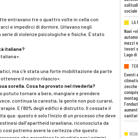
solitudi
sociale
tte entravano tre o quattro volte in cella con
LA
rci e impedirci di dormire. Urlavano negli
Navi «v
serie di violenze psicologiche e fisiche. È stato
automob
mezzi mi
tesori 
tà italiane?
Lago di
italiana».
TE
atici, ma c’è stata una forte mobilitazione da parte
Eventi 
ottenere il nostro rilascio».
climati
sua sorella. Cosa ha provato nel rivederla?
zecche
conquis
ono potuto tornare a bere, mangiare e prendere
montag
vece, continua la carestia, la gente non può curarsi,
Fondazi
rapie. E l’80% degli edifici è distrutto. Il cessate il
aumento
nita qua: questo è solo l’inizio di un processo che deve
sanitar
lestinesi dall’apartheid israeliana, riconosciuta da
o così potremo avere la certezza che questo
rocesso che garantisca la giustizia per i crimini