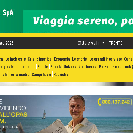
Città e valli
sto 2026
TRENTO
ca
Le inchieste
Crisi climatica
Economia
Le storie
Le grandi interviste
Cult
La giostra dei bambini
Salute
Scuola
Università e ricerca
Bolzano-Innsbruck (
nali
Terra madre
Campi liberi
Rubriche