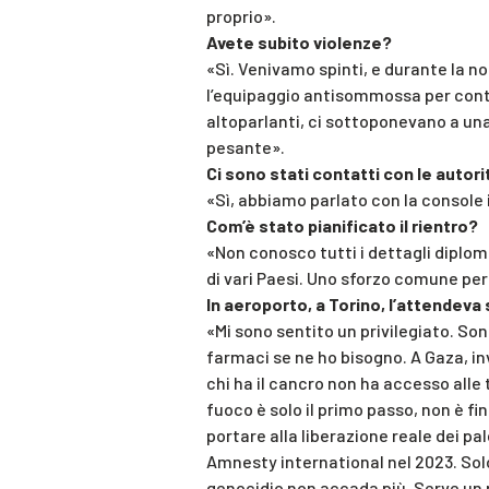
proprio».
Avete subito violenze?
«Sì. Venivamo spinti, e durante la no
l’equipaggio antisommossa per conta
altoparlanti, ci sottoponevano a una 
pesante».
Ci sono stati contatti con le autori
«Sì, abbiamo parlato con la console 
Com’è stato pianificato il rientro?
«Non conosco tutti i dettagli diplom
di vari Paesi. Uno sforzo comune per 
In aeroporto, a Torino, l’attendeva 
«Mi sono sentito un privilegiato. S
farmaci se ne ho bisogno. A Gaza, in
chi ha il cancro non ha accesso alle te
fuoco è solo il primo passo, non è fi
portare alla liberazione reale dei pa
Amnesty international nel 2023. Sol
genocidio non accada più. Serve un p