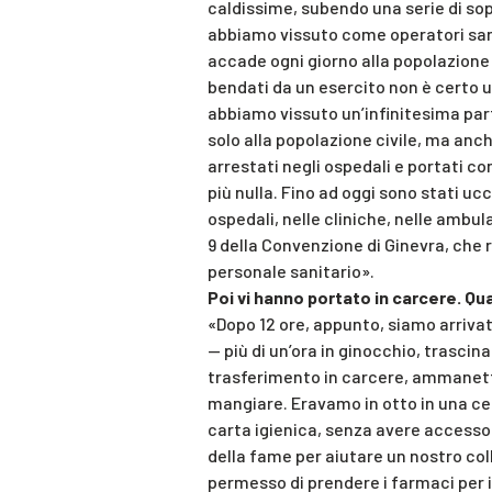
caldissime, subendo una serie di sopr
abbiamo vissuto come operatori san
accade ogni giorno alla popolazione 
bendati da un esercito non è certo u
abbiamo vissuto un’infinitesima part
solo alla popolazione civile, ma anch
arrestati negli ospedali e portati com
più nulla. Fino ad oggi sono stati ucc
ospedali, nelle cliniche, nelle ambul
9 della Convenzione di Ginevra, che r
personale sanitario».
Poi vi hanno portato in carcere. Qu
«Dopo 12 ore, appunto, siamo arrivati
— più di un’ora in ginocchio, trascinat
trasferimento in carcere, ammanetta
mangiare. Eravamo in otto in una cel
carta igienica, senza avere accesso 
della fame per aiutare un nostro coll
permesso di prendere i farmaci per il