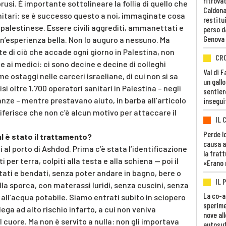
ritrovat
usi. È importante sottolineare la follia di quello che
Caldona
itari: se è successo questo a noi, immaginate cosa
restitui
palestinese. Essere civili aggrediti, ammanettati e
perso d
Genova
n’esperienza bella. Non lo auguro a nessuno. Ma
e di ciò che accade ogni giorno in Palestina, non
CR
e ai medici: ci sono decine e decine di colleghi
Val di 
e ostaggi nelle carceri israeliane, di cui non si sa
un gall
isi oltre 1.700 operatori sanitari in Palestina – negli
sentier
anze – mentre prestavano aiuto, in barba all’articolo
insegui
iferisce che non c’è alcun motivo per attaccare il
IL 
Perde lo
al è stato il trattamento?
causa a
 al porto di Ashdod. Prima c’è stata l’identificazione
la fratt
i per terra, colpiti alla testa e alla schiena — poi il
«Erano 
ti e bendati, senza poter andare in bagno, bere o
IL 
la sporca, con materassi luridi, senza cuscini, senza
La co-a
all’acqua potabile. Siamo entrati subito in sciopero
sperime
ega ad alto rischio infarto, a cui non veniva
nove al
 cuore. Ma non è servito a nulla: non gli importava
autosuf