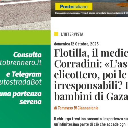
L'INTERVISTA
domenica 12 Ottobre, 2025
Flotilla, il med
Corradini: «L’ass
elicottero, poi l
irresponsabili?
bambini di Gaz
di
Tommaso Di Giannantonio
Il chirurgo trentino racconta l'esperienza su
un’infinitesima parte di ciò che accade ogni 