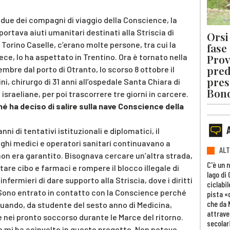
n due dei compagni di viaggio della Conscience, la
ortava aiuti umanitari destinati alla Striscia di
Orsi 
 Torino Caselle, c’erano molte persone, tra cui la
fase
Prov
vece, lo ha aspettato in Trentino. Ora è tornato nella
pred
embre dal porto di Otranto, lo scorso 8 ottobre il
pres
, chirurgo di 31 anni all’ospedale Santa Chiara di
Bon
israeliane, per poi trascorrere tre giorni in carcere.
ché ha deciso di salire sulla nave Conscience della
ni di tentativi istituzionali e diplomatici, il
ghi medici e operatori sanitari continuavano a
ALT
te non era garantito. Bisognava cercare un’altra strada,
C'è un 
rtare cibo e farmaci e rompere il blocco illegale di
lago di
infermieri di dare supporto alla Striscia, dove i diritti
ciclabil
 Sono entrato in contatto con la Conscience perché
pista «
che da 
quando, da studente del sesto anno di Medicina,
attrave
e nei pronto soccorso durante le Marce del ritorno.
secolar
e mi ha coinvolto in questo progetto. Non potevo