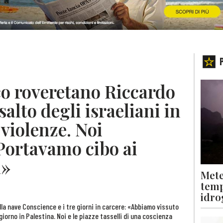
ico roveretano Riccardo
alto degli israeliani in
e violenze. Noi
 Portavamo cibo ai
a»
Mete
temp
idro
lla nave Conscience e i tre giorni in carcere: «Abbiamo vissuto
giorno in Palestina. Noi e le piazze tasselli di una coscienza