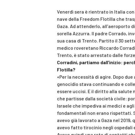
Venerdì sera è rientrato in Italia co
nave della Freedom Flotilla che trasp
Gaza. Ad attenderlo, all’aeroporto di
sorella Azzurra. Il padre Corrado, in
sua casa di Trento. Partito il 30 sett
medico roveretano Riccardo Corradini
Trento, è stato arrestato dalle forze 
Corradini, partiamo dall’inizio: per
Flotilla?
«Per la necessità di agire. Dopo due an
genocidio stava continuando e colle
essere uccisi. E il diritto alla salu
che partisse dalla società civile: po
Israele che impediva ai medici e agli 
fondamentali non erano rispettati.
avevo già lavorato a Gaza nel 2019, 
avevo fatto tirocinio negli ospedali 
Avevo quindi una rete di contatti ch