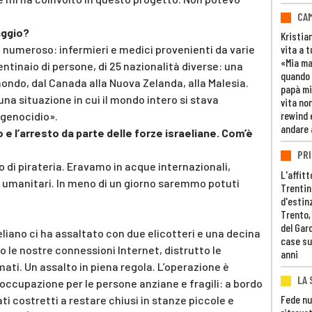
CAM
aggio?
Kristia
to numeroso: infermieri e medici provenienti da varie
vita a t
«Mia m
centinaio di persone, di 25 nazionalità diverse: una
quando 
mondo, dal Canada alla Nuova Zelanda, alla Malesia.
papà mi
na situazione in cui il mondo intero si stava
vita non
rewind 
 genocidio».
andare 
 e l’arresto da parte delle forze israeliane. Com’è
PRI
o di pirateria. Eravamo in acque internazionali,
L'affitt
 umanitari. In meno di un giorno saremmo potuti
Trentino
d'estin
Trento,
del Gar
eliano ci ha assaltato con due elicotteri e una decina
case su
o le nostre connessioni Internet, distrutto le
anni
ati. Un assalto in piena regola. L’operazione è
LA 
eoccupazione per le persone anziane e fragili: a bordo
Fede nu
i costretti a restare chiusi in stanze piccole e