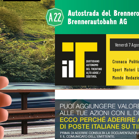
Venerdì 7 Ago
Cronaca
Politi
Sport
Motori
Mondo
Redazio