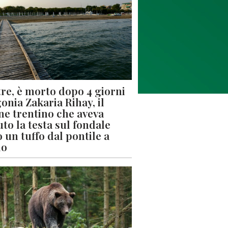
re, è morto dopo 4 giorni
gonia Zakaria Rihay, il
ne trentino che aveva
uto la testa sul fondale
 un tuffo dal pontile a
lo