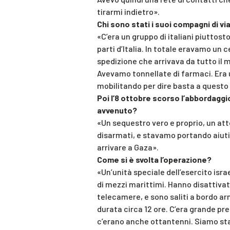
tirarmi indietro».
Chi sono stati i suoi compagni di vi
«C’era un gruppo di italiani piuttos
parti d’Italia. In totale eravamo un 
spedizione che arrivava da tutto il 
Avevamo tonnellate di farmaci. Era u
mobilitando per dire basta a questo
Poi l’8 ottobre scorso l’abbordaggio
avvenuto?
«Un sequestro vero e proprio, un att
disarmati, e stavamo portando aiuti
arrivare a Gaza».
Come si è svolta l’operazione?
«Un’unità speciale dell’esercito isra
di mezzi marittimi. Hanno disattivat
telecamere, e sono saliti a bordo arm
durata circa 12 ore. C’era grande pr
c’erano anche ottantenni. Siamo stat