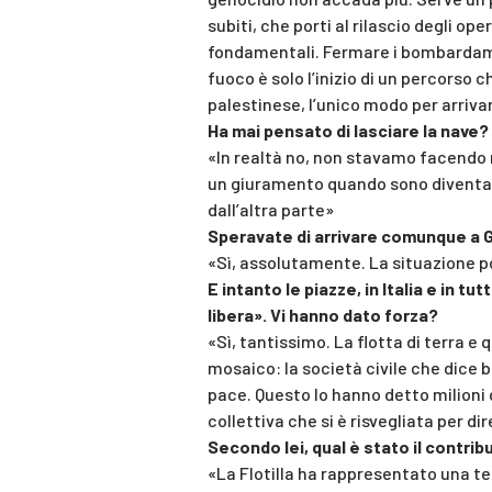
subiti, che porti al rilascio degli ope
fondamentali. Fermare i bombardamen
fuoco è solo l’inizio di un percorso 
palestinese, l’unico modo per arrivar
Ha mai pensato di lasciare la nave?
«In realtà no, non stavamo facendo nu
un giuramento quando sono diventat
dall’altra parte»
Speravate di arrivare comunque a 
«Sì, assolutamente. La situazione po
E intanto le piazze, in Italia e in t
libera». Vi hanno dato forza?
«Sì, tantissimo. La flotta di terra e
mosaico: la società civile che dice b
pace. Questo lo hanno detto milioni
collettiva che si è risvegliata per di
Secondo lei, qual è stato il contribu
«La Flotilla ha rappresentato una te