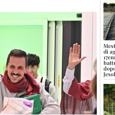
Mest
di a
17en
batt
dopo
Jeso