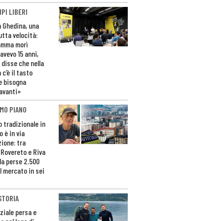
PI LIBERI
n Ghedina, una
utta velocità:
amma morì
avevo 15 anni,
 disse che nella
 c’è il tasto
e bisogna
avanti»
MO PIANO
o tradizionale in
 è in via
zione: tra
 Rovereto e Riva
da perse 2.500
l mercato in sei
STORIA
ziale persa e