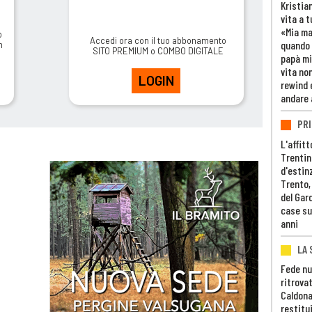
Kristia
vita a t
«Mia m
o
Accedi ora con il tuo abbonamento
quando 
m
SITO PREMIUM o COMBO DIGITALE
papà mi
vita non
LOGIN
rewind 
andare 
PRI
L'affitt
Trentino
d'estin
Trento,
del Gar
case su
anni
LA 
Fede nu
ritrovat
Caldona
restitui