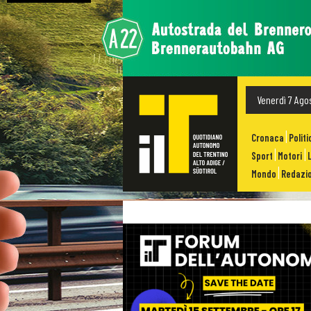
Venerdì 7 Ago
Cronaca
Politi
Sport
Motori
Mondo
Redazio