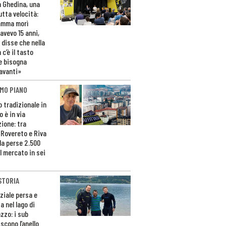
n Ghedina, una
utta velocità:
amma morì
avevo 15 anni,
 disse che nella
 c’è il tasto
e bisogna
avanti»
MO PIANO
o tradizionale in
 è in via
zione: tra
 Rovereto e Riva
da perse 2.500
l mercato in sei
STORIA
ziale persa e
a nel lago di
zzo: i sub
scono l’anello