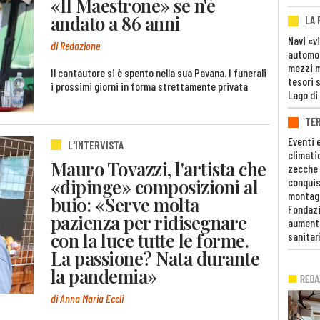
«Il Maestrone» se n'è
andato a 86 anni
LA
Navi «v
di Redazione
automob
mezzi mi
Il cantautore si è spento nella sua Pavana. I funerali
tesori 
i prossimi giorni in forma strettamente privata
Lago di
TE
Eventi 
L'INTERVISTA
climati
Mauro Tovazzi, l'artista che
zecche
«dipinge» composizioni al
conquis
montag
buio: «Serve molta
Fondazi
pazienza per ridisegnare
aumento
con la luce tutte le forme.
sanitar
La passione? Nata durante
la pandemia»
di Anna Maria Eccli