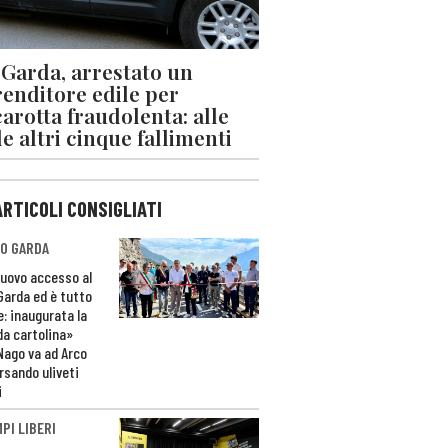
 Garda, arrestato un
enditore edile per
arotta fraudolenta: alle
le altri cinque fallimenti
ARTICOLI CONSIGLIATI
O GARDA
nuovo accesso al
 Garda ed è tutto
e: inaugurata la
da cartolina»
Nago va ad Arco
rsando uliveti
i
PI LIBERI