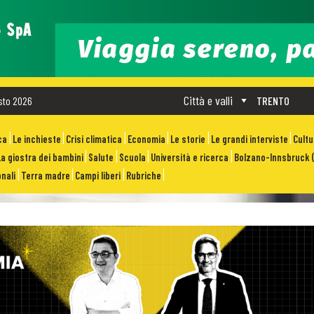
Città e valli
sto 2026
TRENTO
ca
Le inchieste
Crisi climatica
Economia
Le storie
Le grandi interviste
Cult
La giostra dei bambini
Salute
Scuola
Università e ricerca
Bolzano-Innsbruck (
nali
Terra madre
Campi liberi
Rubriche