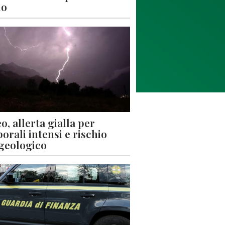
lo
o, allerta gialla per
orali intensi e rischio
geologico