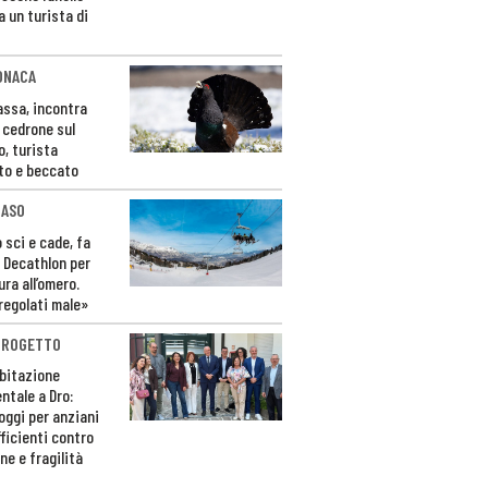
a un turista di
ONACA
Fassa, incontra
o cedrone sul
o, turista
to e beccato
CASO
 sci e cade, fa
 Decathlon per
ura all’omero.
regolati male»
PROGETTO
bitazione
ntale a Dro:
loggi per anziani
ficienti contro
ne e fragilità