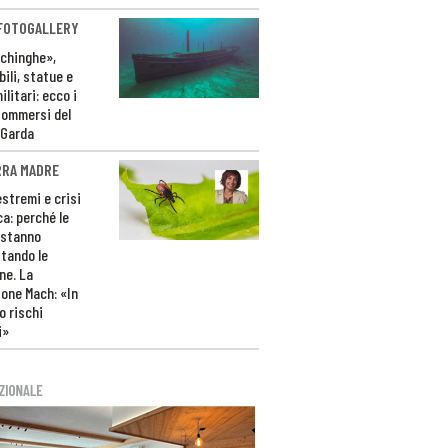
 FOTOGALLERY
ichinghe»,
ili, statue e
litari: ecco i
sommersi del
 Garda
RRA MADRE
estremi e crisi
ca: perché le
 stanno
tando le
ne. La
one Mach: «In
 rischi
i»