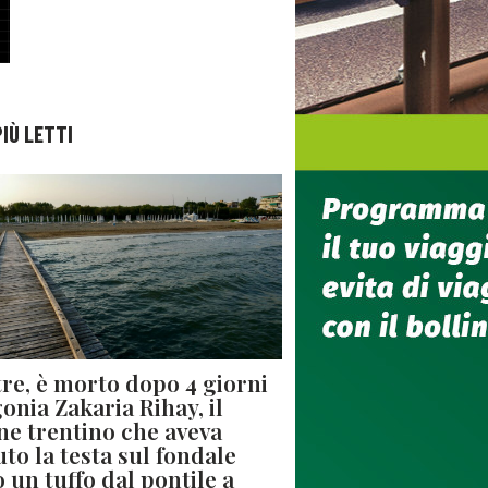
PIÙ LETTI
re, è morto dopo 4 giorni
gonia Zakaria Rihay, il
ne trentino che aveva
uto la testa sul fondale
 un tuffo dal pontile a