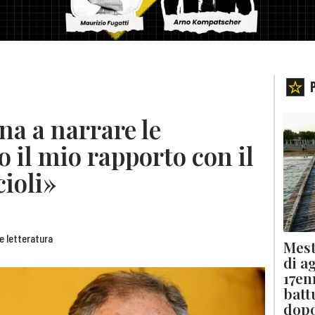
na a narrare le
 il mio rapporto con il
ioli»
 e letteratura
Mest
di a
17en
batt
dopo