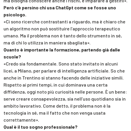
ma bisogna conoscere anche i rischi, e imparare a gestirli».
Però c’è persino chi usa ChatGpt come se fosse uno
psicologo.
«Ci sono ricerche contrastanti a riguardo, ma è chiaro che
un algoritmo non può sostituire l’approccio terapeutico
umano. Ma il problema non è tanto dello strumento in sé,
ma di chi lo utilizza in maniera sbagliata».
Quanto è importante la formazione, partendo già dalle
scuole?
«Credo sia fondamentale. Sono stato invitato in alcuni
licei, a Milano, per parlare di intelligenza artificiale. So che
anche in Trentino si stanno facendo delle iniziative simili.
Rispetto ai primi tempi, in cui dominava una certa
diffidenza, oggi noto più curiosità nelle persone. È un bene:
serve creare consapevolezza, sia nell’uso quotidiano sia in
ambito lavorativo. Come detto, il problema non è la
tecnologia in sé, ma il fatto che non venga usata
correttamente».
Qual è il tuo sogno professionale?