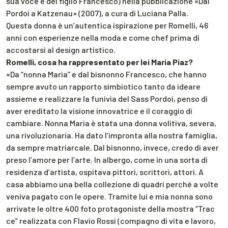
sua voce e del figlio Francesco) nella pubblicazione «Dal
Pordoi a Katzenau» (2007), a cura di Luciana Palla.
Questa donna è un’autentica ispirazione per Romelli, 46
anni con esperienze nella moda e come chef prima di
accostarsi al design artistico.
Romelli, cosa ha rappresentato per lei Maria Piaz?
«Da “nonna Maria” e dal bisnonno Francesco, che hanno
sempre avuto un rapporto simbiotico tanto da ideare
assieme e realizzare la funivia del Sass Pordoi, penso di
aver ereditato la visione innovatrice e il coraggio di
cambiare. Nonna Maria è stata una donna volitiva, severa,
una rivoluzionaria. Ha dato l’impronta alla nostra famiglia,
da sempre matriarcale. Dal bisnonno, invece, credo di aver
preso l’amore per l’arte. In albergo, come in una sorta di
residenza d’artista, ospitava pittori, scrittori, attori. A
casa abbiamo una bella collezione di quadri perché a volte
veniva pagato con le opere. Tramite lui e mia nonna sono
arrivate le oltre 400 foto protagoniste della mostra “Trac
ce” realizzata con Flavio Rossi (compagno di vita e lavoro,