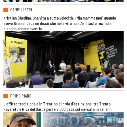
CAMPI LIBERI
Kristian Ghedina, una vita a tutta velocità: «Mia mamma morì quando
avevo 15 anni, papà mi disse che nella vita non c’è il tasto rewind e
bisogna andare avanti»
PRIMO PIANO
L'affitto tradizionale in Trentino è in via d'estinzione: tra Trento,
Rovereto e Riva del Garda perse 2.500 case sul mercato in sei anni