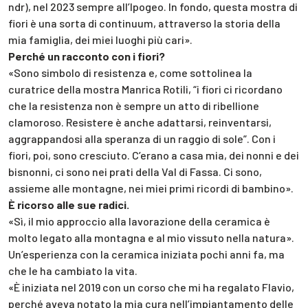
ndr), nel 2023 sempre all’Ipogeo. In fondo, questa mostra di
fiori è una sorta di continuum, attraverso la storia della
mia famiglia, dei miei luoghi più cari».
Perché un racconto con i fiori?
«Sono simbolo di resistenza e, come sottolinea la
curatrice della mostra Manrica Rotili, “i fiori ci ricordano
che la resistenza non è sempre un atto di ribellione
clamoroso. Resistere è anche adattarsi, reinventarsi,
aggrappandosi alla speranza di un raggio di sole”. Con i
fiori, poi, sono cresciuto. C’erano a casa mia, dei nonni e dei
bisnonni, ci sono nei prati della Val di Fassa. Ci sono,
assieme alle montagne, nei miei primi ricordi di bambino».
È ricorso alle sue radici.
«Sì, il mio approccio alla lavorazione della ceramica è
molto legato alla montagna e al mio vissuto nella natura».
Un’esperienza con la ceramica iniziata pochi anni fa, ma
che le ha cambiato la vita.
«È iniziata nel 2019 con un corso che mi ha regalato Flavio,
perché aveva notato la mia cura nell’impiantamento delle