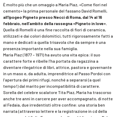
È molto più che un omaggio a Maria Piaz, «Come fiori nel
cemento» la prima personale del fassano David Romelli,
all’Ipogeo Pigneto presso Necci di Roma, dal 14 al 16
febbraio, nell’ambito della rassegna «Pigneto in love».
Quella di Romelli è una fine raccolta di fiori di ceramica,
stilizzati e dai colori dolomitici, tutti rigorosamente fatti a
mano e dedicati a quella trisavola che da sempre è una
presenza importante nella sua famiglia.
Maria Piaz (1877 – 1971) ha avuto una vita epica: il suo
carattere forte e ribelle l’ha portata da ragazzina a
diventare rilegatrice di libri, attrice, pastora e governante
in un maso e, da adulta, imprenditrice al Passo Pordoi con
l’apertura dei primi rifugi, nonché a separarsi (a quel
tempo!) dal marito per incompatibilità di carattere.
Sorella del celebre scalatore Tita Piaz, Maria ha trascorso
anche tre anni in carcere per aver accompagnato, di notte
al Fedaia, due irredentisti oltre confine: una storia ben
narrata (attraverso lettere e la registrazione in cd della