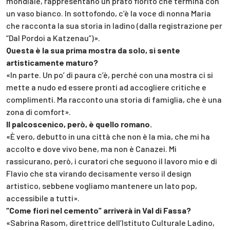
mondiale, rappresentano un prato fiorito che termina con
un vaso bianco. In sottofondo, c’è la voce di nonna Maria
che racconta la sua storia in ladino (dalla registrazione per
“Dal Pordoi a Katzenau”)».
Questa è la sua prima mostra da solo, si sente
artisticamente maturo?
«In parte. Un po’ di paura c’è, perché con una mostra ci si
mette a nudo ed essere pronti ad accogliere critiche e
complimenti. Ma racconto una storia di famiglia, che è una
zona di comfort».
Il palcoscenico, però, è quello romano.
«È vero, debutto in una città che non è la mia, che mi ha
accolto e dove vivo bene, ma non è Canazei. Mi
rassicurano, però, i curatori che seguono il lavoro mio e di
Flavio che sta virando decisamente verso il design
artistico, sebbene vogliamo mantenere un lato pop,
accessibile a tutti».
“Come fiori nel cemento” arriverà in Val di Fassa?
«Sabrina Rasom, direttrice dell’Istituto Culturale Ladino,