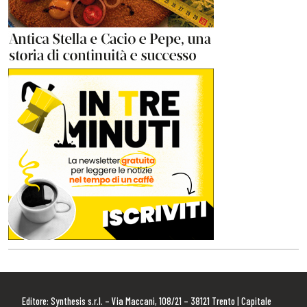
Editore: Synthesis s.r.l. – Via Maccani, 108/21 – 38121 Trento | Capitale