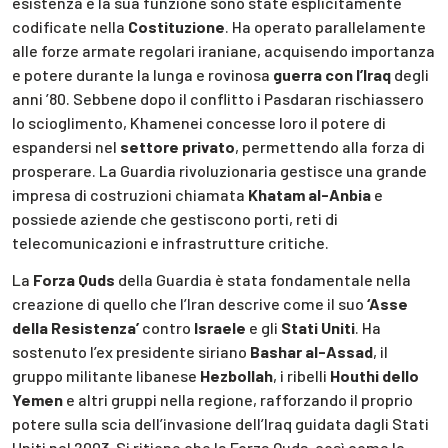
esistenza e la sua funzione sono state esplicitamente
codificate nella
Costituzione
. Ha operato parallelamente
alle forze armate regolari iraniane, acquisendo importanza
e potere durante la lunga e rovinosa
guerra con l’Iraq
degli
anni ’80. Sebbene dopo il conflitto i Pasdaran rischiassero
lo scioglimento, Khamenei concesse loro il potere di
espandersi nel
settore privato
, permettendo alla forza di
prosperare. La Guardia rivoluzionaria gestisce una grande
impresa di costruzioni chiamata
Khatam al-Anbia
e
possiede aziende che gestiscono porti, reti di
telecomunicazioni e infrastrutture critiche.
La
Forza Quds
della Guardia è stata fondamentale nella
creazione di quello che l’Iran descrive come il suo
‘Asse
della Resistenza’
contro
Israele
e gli
Stati Uniti
. Ha
sostenuto l’ex presidente siriano
Bashar al-Assad
, il
gruppo militante libanese
Hezbollah
, i ribelli
Houthi dello
Yemen
e altri gruppi nella regione, rafforzando il proprio
potere sulla scia dell’invasione dell’Iraq guidata dagli Stati
Uniti nel 2003. Si ritiene che la Forza Quds, così come le