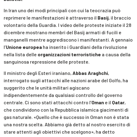
In Iran uno dei modi principali con cui la teocrazia può
reprimere le manifestazioni è attraverso il
Basij
, il braccio
volontario della Guardia. I video delle proteste iniziate il 28
dicembre mostrano membri del Basij armati di fucili e
manganelli mentre aggrediscono i manifestanti. A gennaio
l’
Unione europea
ha inserito i Guardiani della rivoluzione
nella lista delle
organizzazioni terroristiche
a causa della
sanguinosa repressione delle proteste.
Il ministro degli Esteri iraniano,
Abbas Araghchi
,
interrogato sugli attacchi alle nazioni arabe del Golfo, ha
suggerito che le unità militari agiscano
indipendentemente da qualsiasi controllo del governo
centrale. Ci sono stati attacchi contro l’
Oman
e il
Qatar
,
che condividono con la Repubblica islamica giacimenti di
gas naturale. «Quello che è successo in Oman non è stata
una nostra scelta. Abbiamo già detto al nostro esercito di
stare attenti agli obiettivi che scelgono», ha detto