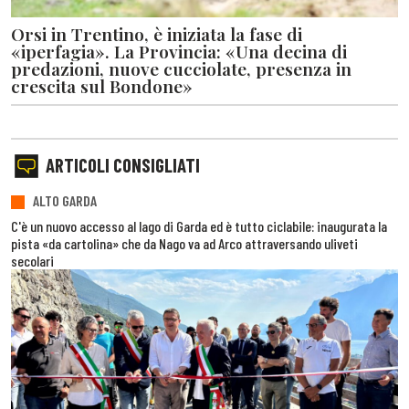
Orsi in Trentino, è iniziata la fase di
«iperfagia». La Provincia: «Una decina di
predazioni, nuove cucciolate, presenza in
crescita sul Bondone»
ARTICOLI CONSIGLIATI
ALTO GARDA
C'è un nuovo accesso al lago di Garda ed è tutto ciclabile: inaugurata la
pista «da cartolina» che da Nago va ad Arco attraversando uliveti
secolari