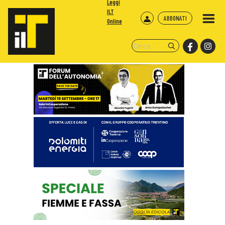
Leggi
ILT
ABBONATI
Online