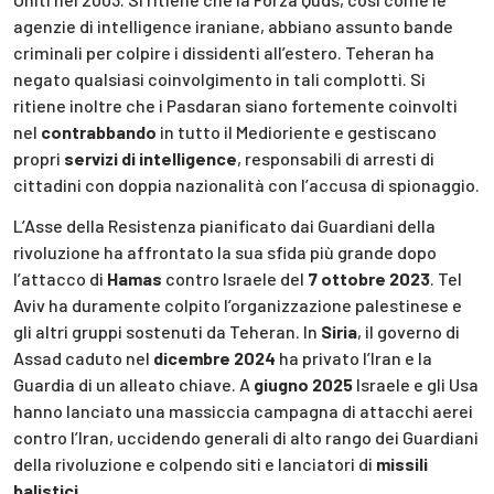
agenzie di intelligence iraniane, abbiano assunto bande
criminali per colpire i dissidenti all’estero. Teheran ha
negato qualsiasi coinvolgimento in tali complotti. Si
ritiene inoltre che i Pasdaran siano fortemente coinvolti
nel
contrabbando
in tutto il Medioriente e gestiscano
propri
servizi di intelligence
, responsabili di arresti di
cittadini con doppia nazionalità con l’accusa di spionaggio.
L’Asse della Resistenza pianificato dai Guardiani della
rivoluzione ha affrontato la sua sfida più grande dopo
l’attacco di
Hamas
contro Israele del
7 ottobre 2023
. Tel
Aviv ha duramente colpito l’organizzazione palestinese e
gli altri gruppi sostenuti da Teheran. In
Siria
, il governo di
Assad caduto nel
dicembre 2024
ha privato l’Iran e la
Guardia di un alleato chiave. A
giugno 2025
Israele e gli Usa
hanno lanciato una massiccia campagna di attacchi aerei
contro l’Iran, uccidendo generali di alto rango dei Guardiani
della rivoluzione e colpendo siti e lanciatori di
missili
balistici
.