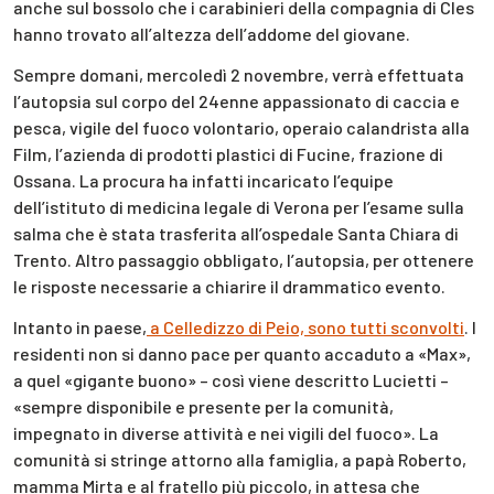
anche sul bossolo che i carabinieri della compagnia di Cles
hanno trovato all’altezza dell’addome del giovane.
Sempre domani, mercoledì 2 novembre, verrà effettuata
l’autopsia sul corpo del 24enne appassionato di caccia e
pesca, vigile del fuoco volontario, operaio calandrista alla
Film, l’azienda di prodotti plastici di Fucine, frazione di
Ossana. La procura ha infatti incaricato l’equipe
dell’istituto di medicina legale di Verona per l’esame sulla
salma che è stata trasferita all’ospedale Santa Chiara di
Trento. Altro passaggio obbligato, l’autopsia, per ottenere
le risposte necessarie a chiarire il drammatico evento.
Intanto in paese,
a Celledizzo di Peio, sono tutti sconvolti
. I
residenti non si danno pace per quanto accaduto a «Max»,
a quel «gigante buono» – così viene descritto Lucietti –
«sempre disponibile e presente per la comunità,
impegnato in diverse attività e nei vigili del fuoco». La
comunità si stringe attorno alla famiglia, a papà Roberto,
mamma Mirta e al fratello più piccolo, in attesa che