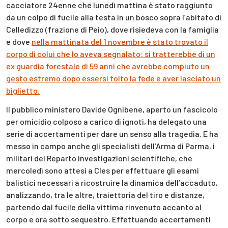
cacciatore 24enne che lunedì mattina è stato raggiunto
da un colpo di fucile alla testa in un bosco sopra l’abitato di
Celledizzo (frazione di Peio), dove risiedeva con la famiglia
e dove
nella mattinata del 1 novembre è stato trovato il
corpo di colui che lo aveva segnalato: si tratterebbe di un
ex guardia forestale di 59 anni che avrebbe compiuto un
gesto estremo dopo essersi tolto la fede e aver lasciato un
biglietto.
Il pubblico ministero Davide Ognibene, aperto un fascicolo
per omicidio colposo a carico di ignoti, ha delegato una
serie di accertamenti per dare un senso alla tragedia. E ha
messo in campo anche gli specialisti dell’Arma di Parma, i
militari del Reparto investigazioni scientifiche, che
mercoledì sono attesi a Cles per effettuare gli esami
balistici necessari a ricostruire la dinamica dell’accaduto,
analizzando, tra le altre, traiettoria del tiro e distanze,
partendo dal fucile della vittima rinvenuto accanto al
corpo e ora sotto sequestro. Effettuando accertamenti