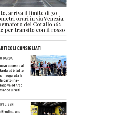
o, arriva il limite di 30
ometri orari in via Venezia.
 semaforo del Corallo 162
e per transito con il rosso
ARTICOLI CONSIGLIATI
O GARDA
nuovo accesso al
 Garda ed è tutto
e: inaugurata la
da cartolina»
Nago va ad Arco
rsando uliveti
i
PI LIBERI
n Ghedina, una