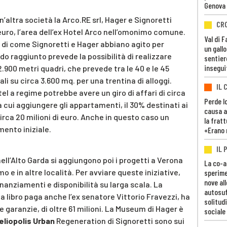
Genova
’altra società la Arco.RE srl, Hager e Signoretti
CR
 euro, l’area dell’ex Hotel Arco nell’omonimo comune.
Val di 
o di come Signoretti e Hager abbiano agito per
un gall
rdo raggiunto prevede la possibilità di realizzare
sentier
insegui
2.900 metri quadri, che prevede tra le 40 e le 45
li su circa 3.600 mq. per una trentina di alloggi.
IL 
el a regime potrebbe avere un giro di affari di circa
Perde lo
 a cui aggiungere gli appartamenti, il 30% destinati ai
causa a
irca 20 milioni di euro. Anche in questo caso un
la fratt
mento iniziale.
«Erano 
IL 
ell’Alto Garda si aggiungono poi i progetti a Verona
La co-a
mo e in altre località. Per avviare queste iniziative,
sperime
nove al
nanziamenti e disponibilità su larga scala. La
autosuf
libro paga anche l’ex senatore Vittorio Fravezzi, ha
solitudi
 e garanzie, di oltre 61 milioni. La Museum di Hager è
sociale
eliopolis Urban
Regeneration di Signoretti sono sui