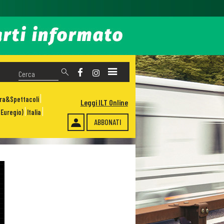
ura&Spettacoli
Leggi ILT Online
Euregio)
Italia
ABBONATI