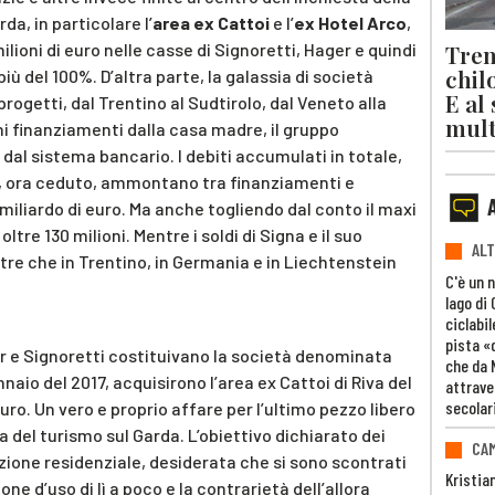
da, in particolare l’
area ex Cattoi
e l’
ex Hotel Arco
,
Trent
ioni di euro nelle casse di Signoretti, Hager e quindi
chil
ù del 100%. D’altra parte, la galassia di società
E al
progetti, dal Trentino al Sudtirolo, dal Veneto alla
mult
i finanziamenti dalla casa madre, il gruppo
dal sistema bancario. I debiti accumulati in totale,
, ora ceduto, ammontano tra finanziamenti e
miliardo di euro. Ma anche togliendo dal conto il maxi
tre 130 milioni. Mentre i soldi di Signa e il suo
ALT
ltre che in Trentino, in Germania e in Liechtenstein
C'è un 
lago di
ciclabil
pista «
r e Signoretti costituivano la società denominata
che da 
naio del 2017, acquisirono l’area ex Cattoi di Riva del
attrave
secolar
uro. Un vero e proprio affare per l’ultimo pezzo libero
 del turismo sul Garda. L’obiettivo dichiarato dei
CAM
azione residenziale, desiderata che si sono scontrati
Kristia
ne d’uso di lì a poco e la contrarietà dell’allora