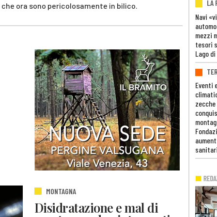
LA
ti, che ora sono pericolosamente in bilico.
Navi «v
automob
mezzi mi
tesori 
Lago di
TE
Eventi 
climati
zecche
conquis
montag
Fondazi
aumento
sanitar
MONTAGNA
Disidratazione e mal di