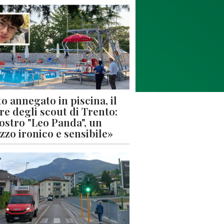
o annegato in piscina, il
re degli scout di Trento:
nostro "Leo Panda", un
zzo ironico e sensibile»