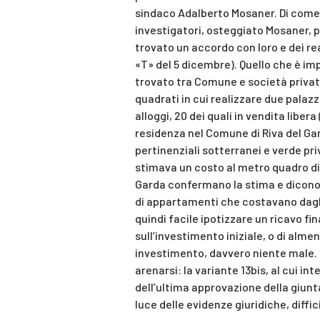
sindaco Adalberto Mosaner. Di come 
investigatori, osteggiato Mosaner, p
trovato un accordo con loro e dei reat
«T» del 5 dicembre). Quello che è imp
trovato tra Comune e società privata
quadrati in cui realizzare due palazz
alloggi, 20 dei quali in vendita libera 
residenza nel Comune di Riva del G
pertinenziali sotterranei e verde pri
stimava un costo al metro quadro di 
Garda confermano la stima e dicono
di appartamenti che costavano dagl
quindi facile ipotizzare un ricavo fin
sull’investimento iniziale, o di almeno
investimento, davvero niente male.
arenarsi: la variante 13bis, al cui in
dell’ultima approvazione della giunta
luce delle evidenze giuridiche, diffi