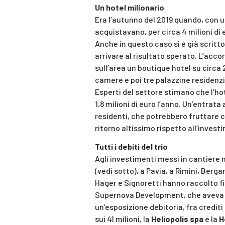
Un hotel milionario
Era l’autunno del 2019 quando, con un
acquistavano, per circa 4 milioni di
Anche in questo caso si è già scritt
arrivare al risultato sperato. L’acco
sull’area un boutique hotel su circa 
camere e poi tre palazzine residenzia
Esperti del settore stimano che l’hot
1,8 milioni di euro l’anno. Un’entrata
residenti, che potrebbero fruttare c
ritorno altissimo rispetto all’investi
Tutti i debiti del trio
Agli investimenti messi in cantiere n
(vedi sotto), a Pavia, a Rimini, Berga
Hager e Signoretti hanno raccolto fi
Supernova Development, che aveva a 
un’esposizione debitoria, fra crediti
sui 41 milioni, la
Heliopolis spa
e la
H