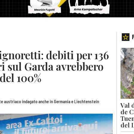
gnoretti: debiti per 136
ari sul Garda avrebbero
 del 100%
nate austriaco indagato anche in Germania e Liechtenstein
Val 
de C
Tuen
del 