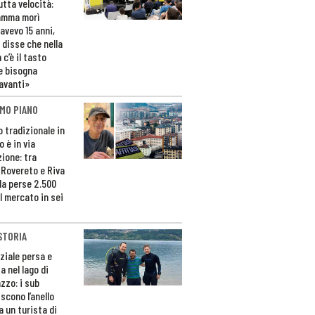
utta velocità:
amma morì
avevo 15 anni,
 disse che nella
 c’è il tasto
e bisogna
avanti»
MO PIANO
o tradizionale in
 è in via
zione: tra
 Rovereto e Riva
da perse 2.500
l mercato in sei
STORIA
ziale persa e
a nel lago di
zzo: i sub
scono l’anello
a un turista di