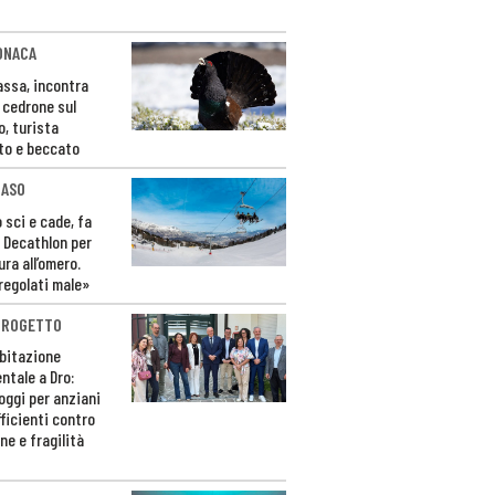
ONACA
Fassa, incontra
o cedrone sul
o, turista
to e beccato
CASO
 sci e cade, fa
 Decathlon per
ura all’omero.
regolati male»
PROGETTO
bitazione
ntale a Dro:
loggi per anziani
ficienti contro
ne e fragilità