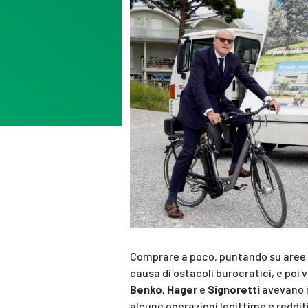
Comprare a poco, puntando su aree al
causa di ostacoli burocratici, e poi
Benko,
Hager
e
Signoretti
avevano i
alcune operazioni legittime e redditiz