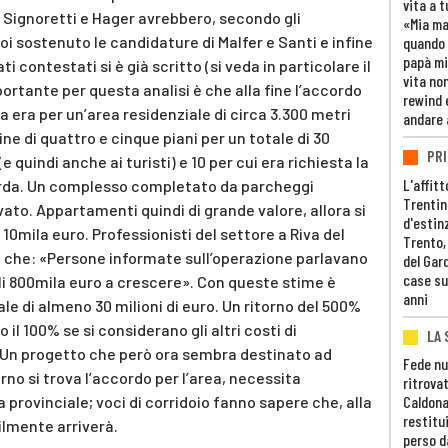
vita a t
Signoretti e Hager avrebbero, secondo gli
«Mia m
oi sostenuto le candidature di Malfer e Santi e infine
quando 
papà mi
i contestati si è già scritto (si veda in particolare il
vita non
ortante per questa analisi è che alla fine l’accordo
rewind 
 era per un’area residenziale di circa 3.300 metri
andare 
ine di quattro e cinque piani per un totale di 30
PRI
(e quindi anche ai turisti) e 10 per cui era richiesta la
L'affitt
arda. Un complesso completato da parcheggi
Trentino
vato. Appartamenti quindi di grande valore, allora si
d'estin
10mila euro. Professionisti del settore a Riva del
Trento,
 che: «Persone informate sull’operazione parlavano
del Gar
case su
i 800mila euro a crescere». Con queste stime è
anni
ale di almeno 30 milioni di euro. Un ritorno del 500%
 il 100% se si considerano gli altri costi di
LA 
 Un progetto che però ora sembra destinato ad
Fede nu
terno si trova l’accordo per l’area, necessita
ritrovat
 provinciale; voci di corridoio fanno sapere che, alla
Caldona
restitui
cilmente arriverà.
perso d