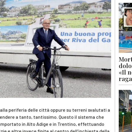
Mort
dolo
«Il 
raga
la periferia delle città oppure su terreni svalutati a
 vendere a tanto, tantissimo. Questo il sistema che
mportato in Alto Adige e in Trentino, effettuando
ie e altre invece finite al centro dell’inchiesta della