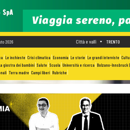
Città e valli
sto 2026
TRENTO
ca
Le inchieste
Crisi climatica
Economia
Le storie
Le grandi interviste
Cult
La giostra dei bambini
Salute
Scuola
Università e ricerca
Bolzano-Innsbruck (
nali
Terra madre
Campi liberi
Rubriche