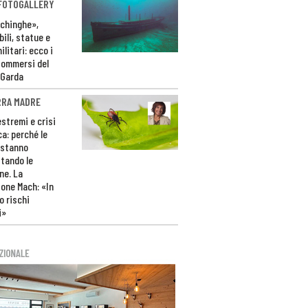
 FOTOGALLERY
ichinghe»,
ili, statue e
litari: ecco i
sommersi del
 Garda
RRA MADRE
estremi e crisi
ca: perché le
 stanno
tando le
ne. La
one Mach: «In
 rischi
i»