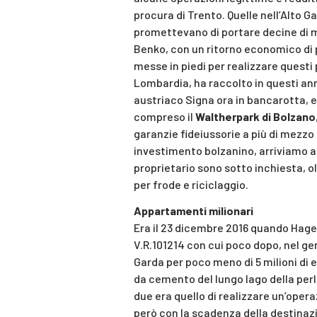
procura di Trento. Quelle nell’Alto Gar
promettevano di portare decine di mil
Benko, con un ritorno economico di pi
messe in piedi per realizzare questi 
Lombardia, ha raccolto in questi ann
austriaco Signa ora in bancarotta, e 
compreso il
Waltherpark di Bolzano
garanzie fideiussorie a più di mezzo 
investimento bolzanino, arriviamo a ol
proprietario sono sotto inchiesta, o
per frode e riciclaggio.
Appartamenti milionari
Era il 23 dicembre 2016 quando Hage
V.R.101214 con cui poco dopo, nel gen
Garda per poco meno di 5 milioni di e
da cemento del lungo lago della perla
due era quello di realizzare un’oper
però con la scadenza della destinazio