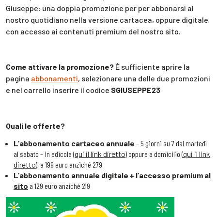
Giuseppe: una doppia promozione per per abbonarsi al
nostro quotidiano nella versione cartacea, oppure digitale
con accesso ai contenuti premium del nostro sito.
Come attivare la promozione?
È sufficiente aprire la
pagina
abbonamenti
, selezionare una delle due promozioni
e nel carrello inserire il codice
SGIUSEPPE23
Quali le offerte?
L’abbonamento cartaceo annuale
– 5 giorni su 7 dal martedì
al sabato – in edicola (
qui il link diretto
) oppure a domicilio (
qui il link
diretto
), a 199 euro anziché 279
L’abbonamento annuale digitale + l’accesso premium al
sito
a 129 euro anziché 219