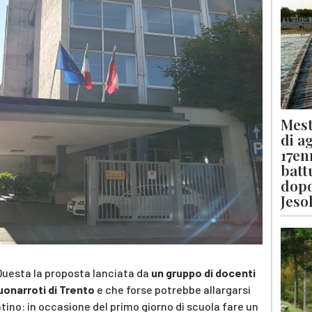
Mest
di a
17en
batt
dopo
Jeso
 Questa la proposta lanciata da
un gruppo di docenti
uonarroti di Trento
e che forse potrebbe allargarsi
ntino: in occasione del primo giorno di scuola fare un