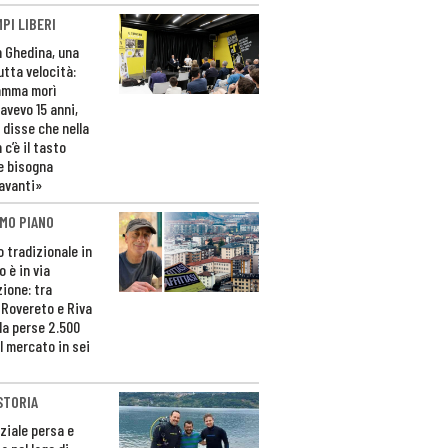
PI LIBERI
n Ghedina, una
utta velocità:
amma morì
avevo 15 anni,
 disse che nella
 c’è il tasto
e bisogna
avanti»
MO PIANO
o tradizionale in
 è in via
zione: tra
 Rovereto e Riva
da perse 2.500
l mercato in sei
STORIA
ziale persa e