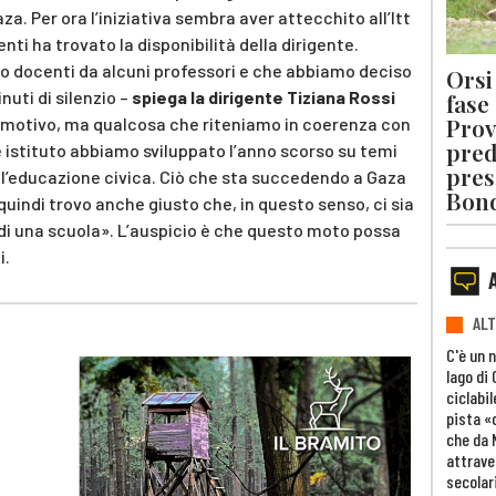
aza. Per ora l’iniziativa sembra aver attecchito all’Itt
ti ha trovato la disponibilità della dirigente.
io docenti da alcuni professori e che abbiamo deciso
Orsi 
nuti di silenzio –
spiega la dirigente Tiziana Rossi
fase
Prov
emotivo, ma qualcosa che riteniamo in coerenza con
pred
 istituto abbiamo sviluppato l’anno scorso su temi
pres
 l’educazione civica. Ciò che sta succedendo a Gaza
Bon
quindi trovo anche giusto che, in questo senso, ci sia
 di una scuola». L’auspicio è che questo moto possa
i.
ALT
C'è un 
lago di
ciclabil
pista «
che da 
attrave
secolar