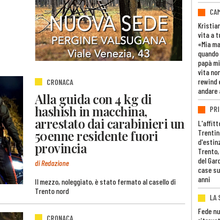
CAM
Kristia
vita a t
«Mia m
quando 
papà mi
vita non
rewind 
CRONACA
andare 
Alla guida con 4 kg di
hashish in macchina,
PRI
arrestato dai carabinieri un
L'affitt
50enne residente fuori
Trentino
d'estin
provincia
Trento,
del Gar
di Redazione
case su
anni
Il mezzo, noleggiato, è stato fermato al casello di
Trento nord
LA 
Fede nu
CRONACA