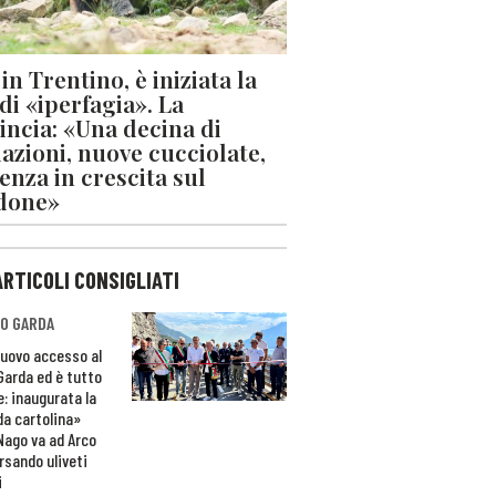
in Trentino, è iniziata la
 di «iperfagia». La
incia: «Una decina di
azioni, nuove cucciolate,
enza in crescita sul
done»
ARTICOLI CONSIGLIATI
O GARDA
nuovo accesso al
 Garda ed è tutto
e: inaugurata la
da cartolina»
Nago va ad Arco
rsando uliveti
i