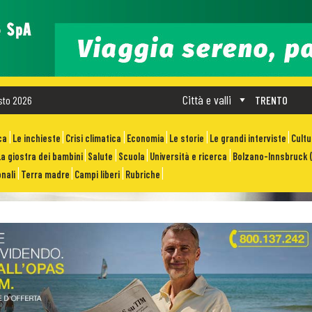
Città e valli
sto 2026
TRENTO
ca
Le inchieste
Crisi climatica
Economia
Le storie
Le grandi interviste
Cult
La giostra dei bambini
Salute
Scuola
Università e ricerca
Bolzano-Innsbruck (
nali
Terra madre
Campi liberi
Rubriche