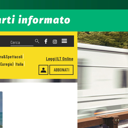
ura&Spettacoli
Leggi ILT Online
Euregio)
Italia
ABBONATI