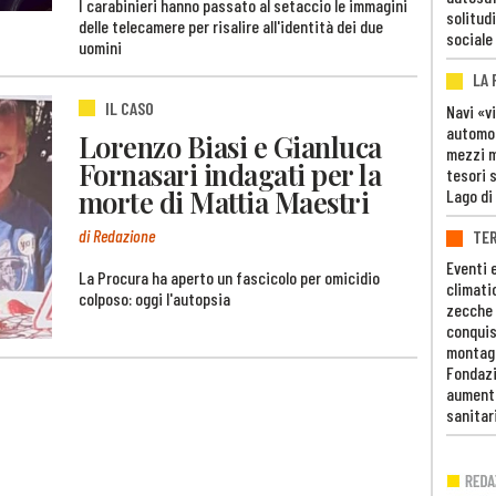
I carabinieri hanno passato al setaccio le immagini
solitudi
delle telecamere per risalire all'identità dei due
sociale
uomini
LA
IL CASO
Navi «v
automob
Lorenzo Biasi e Gianluca
mezzi mi
Fornasari indagati per la
tesori 
morte di Mattia Maestri
Lago di
di Redazione
TE
Eventi 
La Procura ha aperto un fascicolo per omicidio
climati
colposo: oggi l'autopsia
zecche
conquis
montag
Fondazi
aumento
sanitar