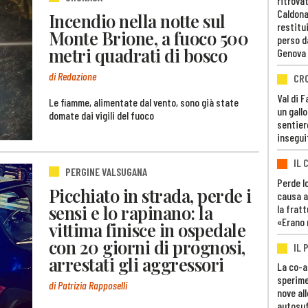
ritrovat
Caldona
Incendio nella notte sul
restitui
Monte Brione, a fuoco 500
perso d
metri quadrati di bosco
Genova
di Redazione
CR
Val di 
Le fiamme, alimentate dal vento, sono già state
un gall
domate dai vigili del fuoco
sentier
insegui
IL 
PERGINE VALSUGANA
Perde lo
Picchiato in strada, perde i
causa a
sensi e lo rapinano: la
la fratt
«Erano 
vittima finisce in ospedale
con 20 giorni di prognosi,
IL 
arrestati gli aggressori
La co-a
sperime
di Patrizia Rapposelli
nove al
autosuf