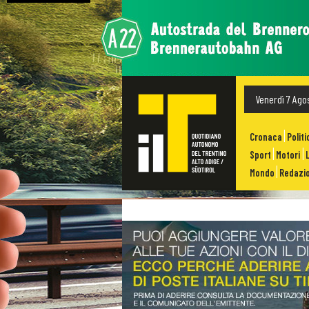
Venerdì 7 Ago
Cronaca
Politi
Sport
Motori
Mondo
Redazio