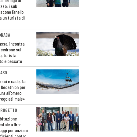
a nel lago di
zzo: i sub
scono l’anello
a un turista di
ONACA
Fassa, incontra
o cedrone sul
o, turista
to e beccato
CASO
 sci e cade, fa
 Decathlon per
ura all’omero.
regolati male»
PROGETTO
bitazione
ntale a Dro:
loggi per anziani
ficienti contro