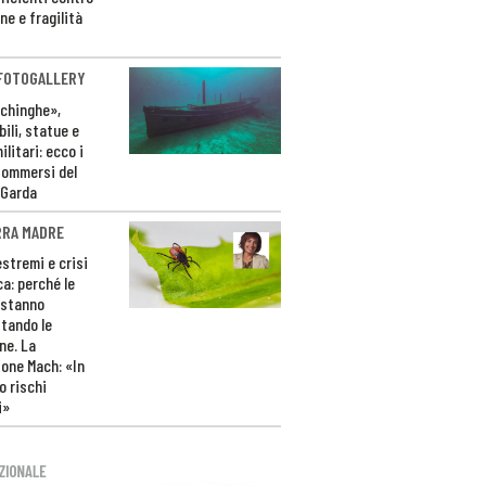
ne e fragilità
 FOTOGALLERY
ichinghe»,
ili, statue e
litari: ecco i
sommersi del
 Garda
RRA MADRE
estremi e crisi
ca: perché le
 stanno
tando le
ne. La
one Mach: «In
 rischi
i»