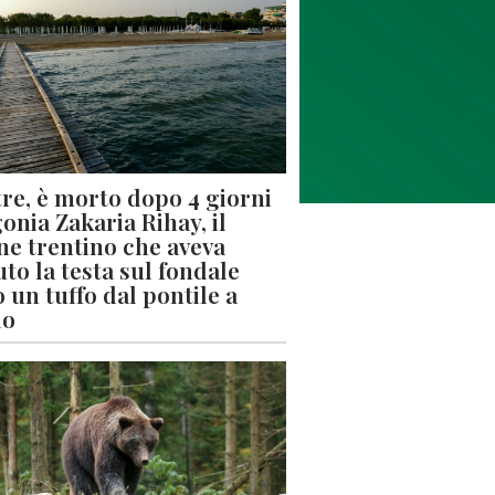
re, è morto dopo 4 giorni
gonia Zakaria Rihay, il
ne trentino che aveva
uto la testa sul fondale
 un tuffo dal pontile a
lo